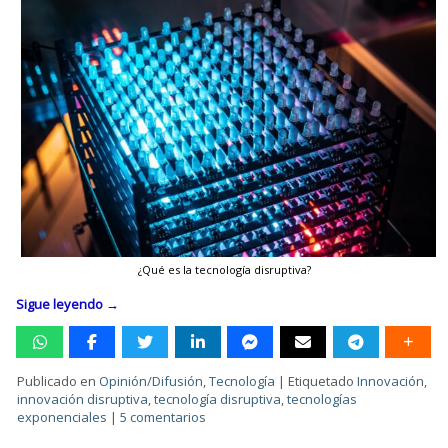
¿Qué es la tecnología disruptiva?
Sigue leyendo
→
Publicado en
Opinión/Difusión
,
Tecnología
|
Etiquetado
Innovación
,
innovación disruptiva
,
tecnología disruptiva
,
tecnologías
exponenciales
|
5 comentarios