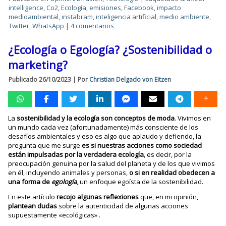
intelligence
,
Co2
,
Ecología
,
emisiones
,
Facebook
,
impacto
medioambiental
,
instabram
,
inteligencia artificial
,
medio ambiente
,
Twitter
,
WhatsApp
|
4 comentarios
¿Ecología o Egología? ¿Sostenibilidad o
marketing?
Publicado
26/10/2023
|
Por
Christian Delgado von Eitzen
La
sostenibilidad y la ecología son conceptos de moda
. Vivimos en
un mundo cada vez (afortunadamente) más consciente de los
desafíos ambientales y eso es algo que aplaudo y defiendo, la
pregunta que me surge
es si nuestras acciones como sociedad
están impulsadas por la verdadera ecología
, es decir, por la
preocupación genuina por la salud del planeta y de los que vivimos
en él, incluyendo animales y personas,
o si en realidad obedecen a
una forma de
egología
, un enfoque egoísta de la sostenibilidad.
En este artículo
recojo algunas reflexiones
que, en mi opinión,
plantean dudas
sobre la autenticidad de algunas acciones
supuestamente «ecológicas» .