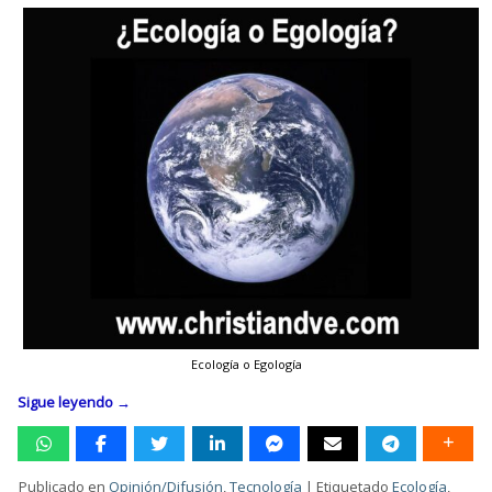
Ecología o Egología
Sigue leyendo
→
Publicado en
Opinión/Difusión
,
Tecnología
|
Etiquetado
Ecología
,