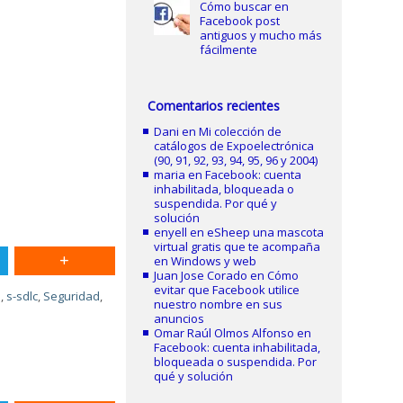
Cómo buscar en
Facebook post
antiguos y mucho más
fácilmente
Comentarios recientes
Dani
en
Mi colección de
catálogos de Expoelectrónica
(90, 91, 92, 93, 94, 95, 96 y 2004)
maria
en
Facebook: cuenta
inhabilitada, bloqueada o
suspendida. Por qué y
solución
enyell
en
eSheep una mascota
virtual gratis que te acompaña
en Windows y web
Juan Jose Corado
en
Cómo
evitar que Facebook utilice
S
,
s-sdlc
,
Seguridad
,
nuestro nombre en sus
anuncios
Omar Raúl Olmos Alfonso
en
Facebook: cuenta inhabilitada,
bloqueada o suspendida. Por
qué y solución