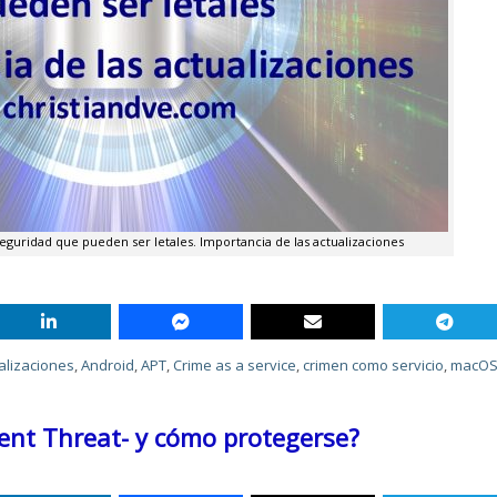
seguridad que pueden ser letales. Importancia de las actualizaciones
alizaciones
,
Android
,
APT
,
Crime as a service
,
crimen como servicio
,
macO
ent Threat- y cómo protegerse?