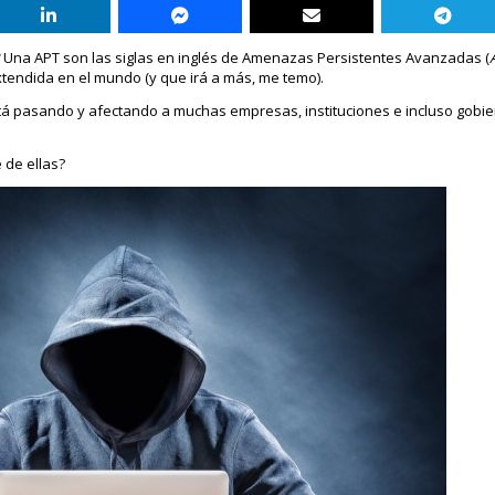
?
Una APT son las siglas en inglés de Amenazas Persistentes Avanzadas (
tendida en el mundo (y que irá a más, me temo).
tá pasando y afectando a muchas empresas, instituciones e incluso gobiern
de ellas?