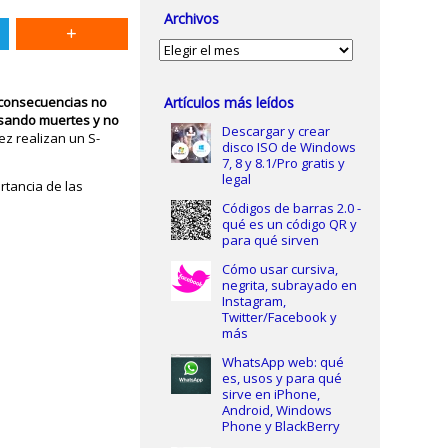
Archivos
Archivos
s consecuencias no
Artículos más leídos
usando muertes y no
Descargar y crear
ez realizan un S-
disco ISO de Windows
7, 8 y 8.1/Pro gratis y
legal
rtancia de las
Códigos de barras 2.0 -
qué es un código QR y
para qué sirven
Cómo usar cursiva,
negrita, subrayado en
Instagram,
Twitter/Facebook y
más
WhatsApp web: qué
es, usos y para qué
sirve en iPhone,
Android, Windows
Phone y BlackBerry