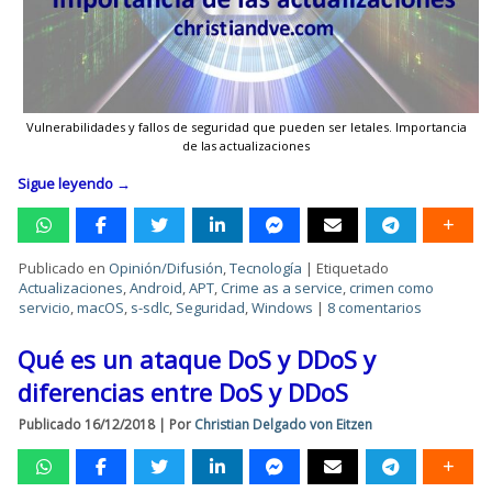
Vulnerabilidades y fallos de seguridad que pueden ser letales. Importancia
de las actualizaciones
Sigue leyendo
→
Publicado en
Opinión/Difusión
,
Tecnología
|
Etiquetado
Actualizaciones
,
Android
,
APT
,
Crime as a service
,
crimen como
servicio
,
macOS
,
s-sdlc
,
Seguridad
,
Windows
|
8 comentarios
Qué es un ataque DoS y DDoS y
diferencias entre DoS y DDoS
Publicado
16/12/2018
|
Por
Christian Delgado von Eitzen