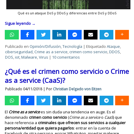
Qué es un ataque DoS y DDoS y diferencias entre DoS y DDoS
Sigue leyendo
→
Publicado en
Opinión/Difusión
,
Tecnología
|
Etiquetado
Ataque
,
ciberseguridad
,
Crime as a service
,
crimen como servicio
,
DDOS
,
DOS
,
iot
,
Malware
,
Virus
|
10 comentarios
¿Qué es el crimen como servicio o Crime
as a service (CaaS)?
Publicado
04/11/2018
|
Por
Christian Delgado von Eitzen
El
Crime as a service
es sin duda una tendencia en auge. Es el
denominado
crimen como servicio
(
Crime as a service
o
CaaS
) que
hace referencia a
criminales que ofrecen sus servicios a cualquier
persona/entidad que quiera pagarlos
: entrar en la cuenta de
Facebook de otra persona, espiar WhatsApp, insertar malware,