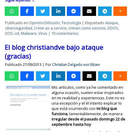
Sigue leyendo
→
Publicado en
Opinión/Difusión
,
Tecnología
|
Etiquetado
Ataque
,
ciberseguridad
,
Crime as a service
,
crimen como servicio
,
DDOS
,
DOS
,
iot
,
Malware
,
Virus
|
10 comentarios
El blog christiandve bajo ataque
(gracias)
Publicado
27/09/2013
|
Por
Christian Delgado von Eitzen
Mis artículos, como ya he comentado en
alguna ocasión, suelen estar inspirados
en mi realidad y experiencias. Este no es
una excepción y el él intento explicar lo
que está ocurriendo con
mi blog que
funciona
, lamentablemente, de manera
irregular desde el pasado domingo 22 de
septiembre hasta hoy
.