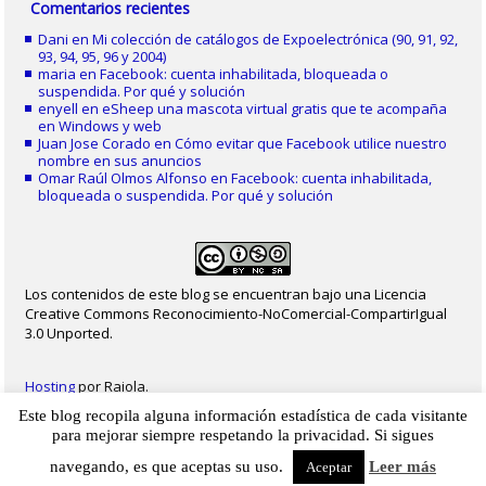
Comentarios recientes
Dani
en
Mi colección de catálogos de Expoelectrónica (90, 91, 92,
93, 94, 95, 96 y 2004)
maria
en
Facebook: cuenta inhabilitada, bloqueada o
suspendida. Por qué y solución
enyell
en
eSheep una mascota virtual gratis que te acompaña
en Windows y web
Juan Jose Corado
en
Cómo evitar que Facebook utilice nuestro
nombre en sus anuncios
Omar Raúl Olmos Alfonso
en
Facebook: cuenta inhabilitada,
bloqueada o suspendida. Por qué y solución
Los contenidos de este blog se encuentran bajo una Licencia
Creative Commons Reconocimiento-NoComercial-CompartirIgual
3.0 Unported.
Hosting
por Raiola.
Este blog recopila alguna información estadística de cada visitante
2023 - Christian Delgado von Eitzen
|
Inicio
|
Contacto
|
Mapa web
|
Aviso legal
para mejorar siempre respetando la privacidad. Si sigues
|
Privacidad
|
Cookies
navegando, es que aceptas su uso.
Leer más
Aceptar