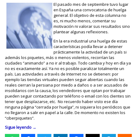
El pasado mes de septiembre tuvo lugar
en España una convocatoria de huelga
general. El objetivo de esta columna no
es, ni mucho menos, comentar su
motivación ni valorar sus resultados sino
plantear algunas reflexiones.
En la era industrial una huelga de estas
características podía llevar a detener
prácticamente la actividad de un país si
además los piquetes, más o menos violentos, recorrían las
ciudades “animando” a no ir al trabajo. Todo cambia y hoy en día ya
no es exactamente así. Ya no es posible paralizar totalmente un
país. Las actividades a través de Internet no se detienen: por
ejemplo las tiendas virtuales pueden seguir abiertas cuando las
reales cierran la persiana por miedo a daños o a ser acusados de
insolidarios con la causa, los vendedores que optan por trabajar
pueden seguir contactando por teléfono o email con los clientes sin
tener que desplazarse, etc. No recuerdo haber visto ese día
ninguna página “cerrada por huelga”, ni siquiera los periódicos que
no llegaron a salir en papel a la calle. De momento no existen los
“ciberpiquetes”.
Sigue leyendo
→