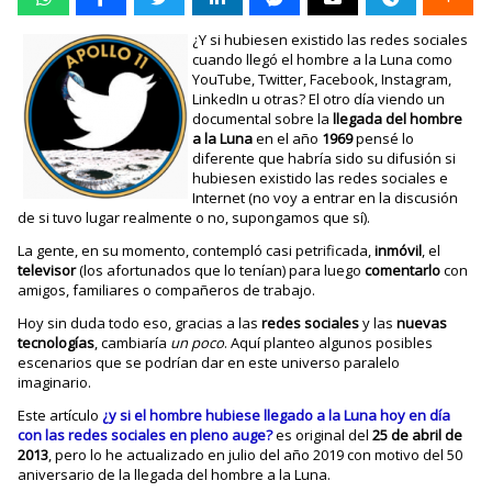
¿Y si hubiesen existido las redes sociales
cuando llegó el hombre a la Luna como
YouTube, Twitter, Facebook, Instagram,
LinkedIn u otras? El otro día viendo un
documental sobre la
llegada del hombre
a la Luna
en el año
1969
pensé lo
diferente que habría sido su difusión si
hubiesen existido las redes sociales e
Internet (no voy a entrar en la discusión
de si tuvo lugar realmente o no, supongamos que sí).
La gente, en su momento, contempló casi petrificada,
inmóvil
, el
televisor
(los afortunados que lo tenían) para luego
comentarlo
con
amigos, familiares o compañeros de trabajo.
Hoy sin duda todo eso, gracias a las
redes sociales
y las
nuevas
tecnologías
, cambiaría
un poco
. Aquí planteo algunos posibles
escenarios que se podrían dar en este universo paralelo
imaginario.
Este artículo
¿y si el hombre hubiese llegado a la Luna hoy en día
con las redes sociales en pleno auge?
es original del
25 de abril de
2013
, pero lo he actualizado en julio del año 2019 con motivo del 50
aniversario de la llegada del hombre a la Luna.