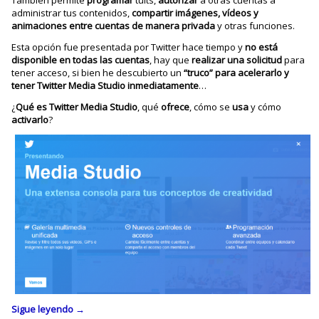
También permite
programar
tuits,
autorizar
a otras cuentas a
administrar tus contenidos,
compartir imágenes, vídeos y
animaciones entre cuentas de manera privada
y otras funciones.
Esta opción fue presentada por Twitter hace tiempo y
no está
disponible en todas las cuentas
, hay que
realizar una solicitud
para
tener acceso, si bien he descubierto un
“truco” para acelerarlo y
tener Twitter Media Studio inmediatamente
…
¿
Qué es Twitter Media Studio
, qué
ofrece
, cómo se
usa
y cómo
activarlo
?
Sigue leyendo
→