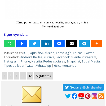
Cómo poner texto en cursiva, negrita, subrayado y más en
Twitter/Facebook
Sigue leyendo
→
Publicado en
iOS
,
Opinión/Difusión
,
Tecnología
,
Trucos
,
Twitter
|
Etiquetado
Android
,
BeBee
,
cursiva
,
Facebook
,
fuente instagram
,
Instagram
,
iPhone
,
Negrita
,
Redes sociales
,
Snapchat
,
Social Media
,
Tipos de letra
,
Twitter
,
WhatsApp
|
66 comentarios
1
2
3
…
12
Siguiente »