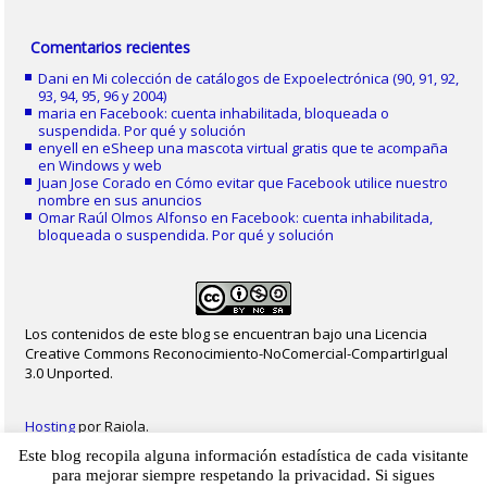
Comentarios recientes
Dani
en
Mi colección de catálogos de Expoelectrónica (90, 91, 92,
93, 94, 95, 96 y 2004)
maria
en
Facebook: cuenta inhabilitada, bloqueada o
suspendida. Por qué y solución
enyell
en
eSheep una mascota virtual gratis que te acompaña
en Windows y web
Juan Jose Corado
en
Cómo evitar que Facebook utilice nuestro
nombre en sus anuncios
Omar Raúl Olmos Alfonso
en
Facebook: cuenta inhabilitada,
bloqueada o suspendida. Por qué y solución
Los contenidos de este blog se encuentran bajo una Licencia
Creative Commons Reconocimiento-NoComercial-CompartirIgual
3.0 Unported.
Hosting
por Raiola.
Este blog recopila alguna información estadística de cada visitante
2023 - Christian Delgado von Eitzen
|
Inicio
|
Contacto
|
Mapa web
|
Aviso legal
para mejorar siempre respetando la privacidad. Si sigues
|
Privacidad
|
Cookies