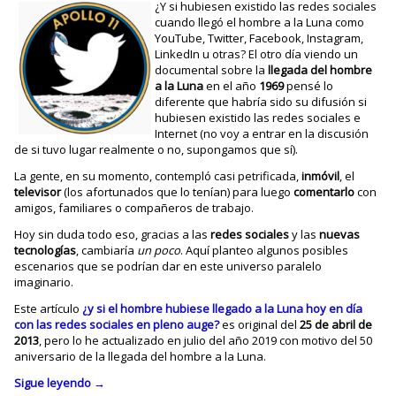
¿Y si hubiesen existido las redes sociales
cuando llegó el hombre a la Luna como
YouTube, Twitter, Facebook, Instagram,
LinkedIn u otras? El otro día viendo un
documental sobre la
llegada del hombre
a la Luna
en el año
1969
pensé lo
diferente que habría sido su difusión si
hubiesen existido las redes sociales e
Internet (no voy a entrar en la discusión
de si tuvo lugar realmente o no, supongamos que sí).
La gente, en su momento, contempló casi petrificada,
inmóvil
, el
televisor
(los afortunados que lo tenían) para luego
comentarlo
con
amigos, familiares o compañeros de trabajo.
Hoy sin duda todo eso, gracias a las
redes sociales
y las
nuevas
tecnologías
, cambiaría
un poco
. Aquí planteo algunos posibles
escenarios que se podrían dar en este universo paralelo
imaginario.
Este artículo
¿y si el hombre hubiese llegado a la Luna hoy en día
con las redes sociales en pleno auge?
es original del
25 de abril de
2013
, pero lo he actualizado en julio del año 2019 con motivo del 50
aniversario de la llegada del hombre a la Luna.
Sigue leyendo
→