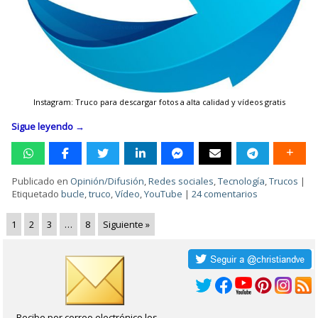
Instagram: Truco para descargar fotos a alta calidad y vídeos gratis
Sigue leyendo
→
Publicado en
Opinión/Difusión
,
Redes sociales
,
Tecnología
,
Trucos
|
Etiquetado
bucle
,
truco
,
Vídeo
,
YouTube
|
24 comentarios
1
2
3
…
8
Siguiente »
Recibe por correo electrónico los