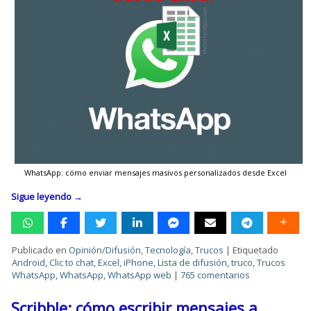
WhatsApp: cómo enviar mensajes masivos personalizados desde Excel
Sigue leyendo
→
Publicado en
Opinión/Difusión
,
Tecnología
,
Trucos
|
Etiquetado
Android
,
Clic to chat
,
Excel
,
iPhone
,
Lista de difusión
,
truco
,
Trucos
WhatsApp
,
WhatsApp
,
WhatsApp web
|
765 comentarios
Scribble: cómo escribir mensajes a