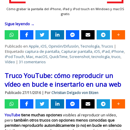
Cómo grabar la pantalla del iPhone, iPad y iPod touch en Windows y macOS
gratis
Sigue leyendo
→
Publicado en
Apple
,
iOS
,
Opinión/Difusión
,
Tecnología
,
Trucos
|
Etiquetado
captura de pantalla
,
Capturar pantalla
,
iOS
,
iPad
,
iPhone
,
iPod Touch
,
Mac
,
macOS
,
QuickTime
,
Screenshot
,
tecnología
,
truco
,
Vídeo
|
31 comentarios
Truco YouTube: cómo reproducir un
vídeo en bucle e insertarlo en una web
Publicado
27/11/2016
|
Por
Christian Delgado von Eitzen
YouTube
tiene muchas opciones
visibles al reproducir un vídeo,
pero
también otros trucos con opciones menos conocidas que
permiten reproducirlo automáticamente (o no) en bucle en silencio