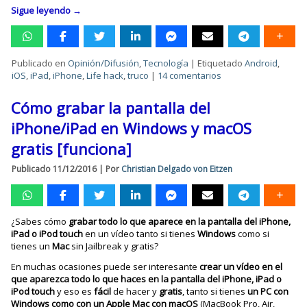
Sigue leyendo
→
Publicado en
Opinión/Difusión
,
Tecnología
|
Etiquetado
Android
,
iOS
,
iPad
,
iPhone
,
Life hack
,
truco
|
14 comentarios
Cómo grabar la pantalla del
iPhone/iPad en Windows y macOS
gratis [funciona]
Publicado
11/12/2016
|
Por
Christian Delgado von Eitzen
¿Sabes cómo
grabar todo lo que aparece en la pantalla del iPhone,
iPad o iPod touch
en un vídeo tanto si tienes
Windows
como si
tienes un
Mac
sin Jailbreak y gratis?
En muchas ocasiones puede ser interesante
crear un vídeo en el
que aparezca todo lo que haces en la pantalla del iPhone, iPad o
iPod touch
y eso es
fácil
de hacer y
gratis
, tanto si tienes
un PC con
Windows como con un Apple Mac con macOS
(MacBook Pro, Air,