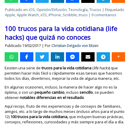
Publicado en
iOS
,
Opinión/Difusión
,
Tecnología
,
Trucos
|
Etiquetado
Apple
,
Apple Watch
,
iOS
,
iPhone
,
Scribble
,
truco
|
9 comentarios
100 trucos para la vida cotidiana (life
hacks) que quizá no conoces
Publicado
19/02/2017
|
Por
Christian Delgado von Eitzen
Existen una serie de
trucos para la vida cotidiana
(
life hacks
) que
permiten hacer más fácil o rápidamente esas tareas que hacemos
todos los días, divertirnos, mejorar la vida de alguna manera, etc.
En algunas ocasiones, incluso, la manera de hacer algo no es la
óptima, o con un
pequeño cambio
, incluso
sencillo
, se pueden
obtener
notables diferencias en el resultado
.
Aquí recojo, fruto de mis experiencias y de consejos de familiares,
amigos, etc. a lo largo de muchos meses (incluso años para el punto
12)
100 trucos para la vida cotidiana,
que incluyen buenas prácticas,
consejos, reflexiones, curiosidades y más siempre para el día a día.