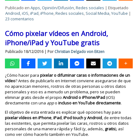
Publicado en
Apps
,
Opinión/Difusión
,
Redes sociales
|
Etiquetado
Android
,
iOS
,
iPad
,
iPhone
,
Redes sociales
,
Social Media
,
YouTube
|
23 comentarios
Cómo pixelar vídeos en Android,
iPhone/iPad y YouTube gratis
Publicado
18/12/2016
|
Por
Christian Delgado von Eitzen
¿Cómo hacer para
pixelar o difuminar caras o informaciones de un
vídeo
? Antes de publicarlo en Internet conviene asegurarse de que
no aparezcan menores, rostros de otras personas u otros datos
personales y eso es a menudo un problema, pero se pueden
eliminar gratis desde el propio
Android o iPhone/iPad
(iOS)
directamente con una
app
o
incluso en YouTube directamente
.
El objetivo de esta entrada es explicar qué opciones hay para
pixelar vídeos en
iPhone
,
iPad
,
iPod
touch y
Android
, de entre todas
las existentes, que permita pixelar las caras, rostros u otros datos
personales de una manera rápida y fácil (y, además,
gratis
), así
como ver cómo hacerlo también en YouTube.