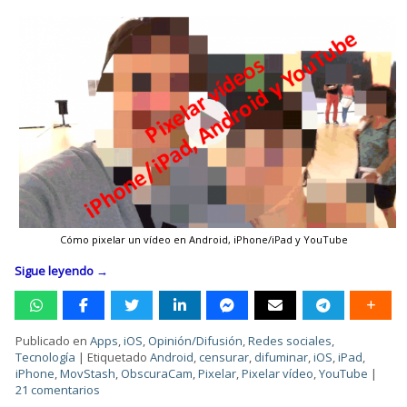
Cómo pixelar un vídeo en Android, iPhone/iPad y YouTube
Sigue leyendo
→
Publicado en
Apps
,
iOS
,
Opinión/Difusión
,
Redes sociales
,
Tecnología
|
Etiquetado
Android
,
censurar
,
difuminar
,
iOS
,
iPad
,
iPhone
,
MovStash
,
ObscuraCam
,
Pixelar
,
Pixelar vídeo
,
YouTube
|
21 comentarios