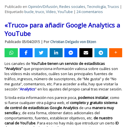
Publicado en
Opinión/Difusión
,
Redes sociales
,
Tecnología
,
Trucos
|
Etiquetado
bucle
,
truco
,
Vídeo
,
YouTube
|
24 comentarios
«Truco» para añadir Google Analytics a
YouTube
Publicado
05/04/2015
|
Por
Christian Delgado von Eitzen
Los canales de
YouTube tienen un servicio de estadísticas
“Analytics”
que proporciona información valiosa sobre cuáles son
los vídeos más visitados, cuáles son las principales fuentes de
tráfico, ingresos, número de suscriptores, de “Me gusta” y de “No
me gusta”, comentarios, etc. Para acceder a ella, hay que visitar la
sección “
Analytics
” en los ajustes del propio canal tras iniciar sesión.
Si toda esta información nos parece poca,
podemos instalar
, como
si fuese cualquier otra página web, el
completo y gratuito sistema
de control de estadísticas Google Analytics
de una
manera muy
sencilla
y, de esta forma, obtener datos adicionales del
comportamiento, fuentes, establecer objetivos, etc.
de nuestro
canal de YouTube
. Para eso no hay más que introducir un cierto
ID