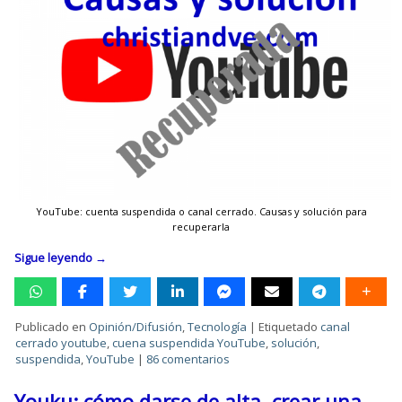
YouTube: cuenta suspendida o canal cerrado. Causas y solución para
recuperarla
Sigue leyendo
→
Publicado en
Opinión/Difusión
,
Tecnología
|
Etiquetado
canal
cerrado youtube
,
cuena suspendida YouTube
,
solución
,
suspendida
,
YouTube
|
86 comentarios
Youku: cómo darse de alta, crear una