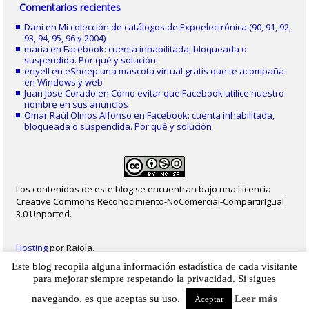
Comentarios recientes
Dani
en
Mi colección de catálogos de Expoelectrónica (90, 91, 92,
93, 94, 95, 96 y 2004)
maria
en
Facebook: cuenta inhabilitada, bloqueada o
suspendida. Por qué y solución
enyell
en
eSheep una mascota virtual gratis que te acompaña
en Windows y web
Juan Jose Corado
en
Cómo evitar que Facebook utilice nuestro
nombre en sus anuncios
Omar Raúl Olmos Alfonso
en
Facebook: cuenta inhabilitada,
bloqueada o suspendida. Por qué y solución
Los contenidos de este blog se encuentran bajo una Licencia
Creative Commons Reconocimiento-NoComercial-CompartirIgual
3.0 Unported.
Hosting
por Raiola.
Este blog recopila alguna información estadística de cada visitante
2023 - Christian Delgado von Eitzen
|
Inicio
|
Contacto
|
Mapa web
|
Aviso legal
para mejorar siempre respetando la privacidad. Si sigues
|
Privacidad
|
Cookies
navegando, es que aceptas su uso.
Leer más
Aceptar