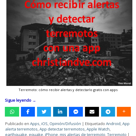
Terremoto: cómo recibir alertas y detectarlo gratis con apps
Sigue leyendo
→
Publicado en
Apps
,
iOS
,
Opinión/Difusión
|
Etiquetado
Android
,
App
alerta terremotos
,
App detectar terremotos
,
Apple Watch
,
earthquake
,
equake
,
iPhone
,
mis alertas de terremoto
,
Terremoto
|