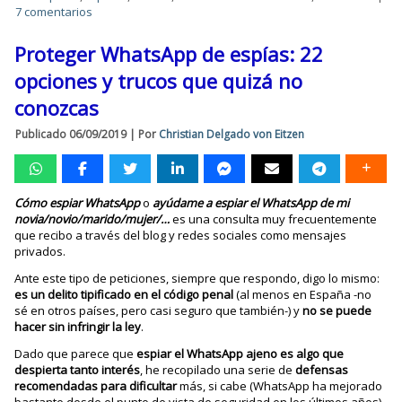
7 comentarios
Proteger WhatsApp de espías: 22
opciones y trucos que quizá no
conozcas
Publicado
06/09/2019
|
Por
Christian Delgado von Eitzen
Cómo espiar WhatsApp
o
ayúdame a espiar el WhatsApp de mi
novia/novio/marido/mujer/…
es una consulta muy frecuentemente
que recibo a través del blog y redes sociales como mensajes
privados.
Ante este tipo de peticiones, siempre que respondo, digo lo mismo:
es un delito tipificado en el código penal
(al menos en España -no
sé en otros países, pero casi seguro que también-) y
no se puede
hacer sin infringir la ley
.
Dado que parece que
espiar el WhatsApp ajeno es algo que
despierta tanto interés
, he recopilado una serie de
defensas
recomendadas para dificultar
más, si cabe (WhatsApp ha mejorado
bastante desde el punto de vista de seguridad en los últimos años),