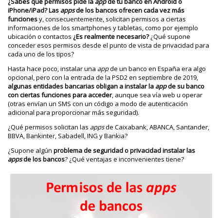
¿Sabes qué permisos pide la
app
de tu banco en Android o
iPhone/iPad? Las
apps
de los bancos ofrecen cada vez más
funciones
y, consecuentemente, solicitan permisos a ciertas
informaciones de los smartphones y tabletas, como por ejemplo
ubicación o contactos
¿Es realmente necesario?
¿Qué supone
conceder esos permisos desde el punto de vista de privacidad para
cada uno de los tipos?
Hasta hace poco, instalar una
app
de un banco en España era algo
opcional, pero con la entrada de la PSD2 en septiembre de 2019,
algunas entidades bancarias obligan a instalar la
app
de su banco
con ciertas funciones para acceder
, aunque sea vía web u operar
(otras envían un SMS con un código a modo de autenticación
adicional para proporcionar más seguridad).
¿Qué permisos solicitan las
apps
de Caixabank, ABANCA, Santander,
BBVA, Bankinter, Sabadell, ING y Bankia?
¿Supone algún
problema de seguridad o privacidad instalar las
apps
de los bancos
? ¿Qué ventajas e inconvenientes tiene?