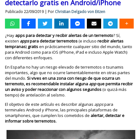
detectarlo gratis en Android/iPhone
Publicado
22/09/2019
|
Por
Christian Delgado von Eitzen
¿Hay
apps para detectar y recibir alertas de un terremoto
? Sí,
existen
apps
para detectar terremotos
(e incluso
recibir alertas
tempranas
)
gratis
en prácticamente cualquier sitio del mundo, tanto
para Android como para iOS (iPhone, iPad e incluso Apple Watch)
con diferentes enfoques.
En España no hay un riesgo elevado de terremotos o tsunamis
importantes, algo que no ocurre lamentablemente en otras partes
del mundo.
Si vives en una zona con riesgo de que ocurra un
terremoto, es recomendable instalar alguna
app
que permita recibir
un aviso y poder reaccionar con algunos segundos
(o quizá más
tiempo) de antelación al seísmo.
El objetivo de este artículo es describir algunas
apps
para
terminales Android y iPhone, las principales plataformas de
smartphones, que cumplen los cometidos de
alertar, detectar e
informar sobre terremotos.