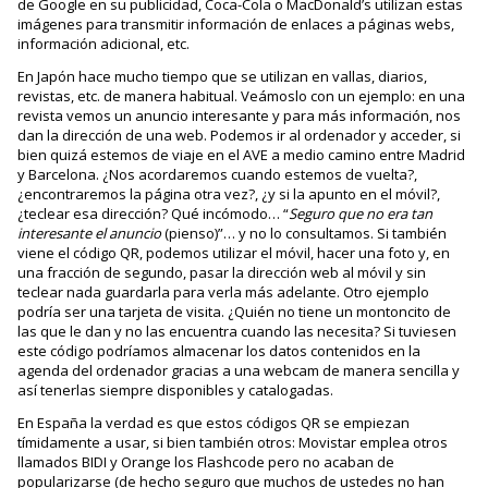
de Google en su publicidad, Coca-Cola o MacDonald’s utilizan estas
imágenes para transmitir información de enlaces a páginas webs,
información adicional, etc.
En Japón hace mucho tiempo que se utilizan en vallas, diarios,
revistas, etc. de manera habitual. Veámoslo con un ejemplo: en una
revista vemos un anuncio interesante y para más información, nos
dan la dirección de una web. Podemos ir al ordenador y acceder, si
bien quizá estemos de viaje en el AVE a medio camino entre Madrid
y Barcelona. ¿Nos acordaremos cuando estemos de vuelta?,
¿encontraremos la página otra vez?, ¿y si la apunto en el móvil?,
¿teclear esa dirección? Qué incómodo… “
Seguro que no era tan
interesante el anuncio
(pienso)”… y no lo consultamos. Si también
viene el código QR, podemos utilizar el móvil, hacer una foto y, en
una fracción de segundo, pasar la dirección web al móvil y sin
teclear nada guardarla para verla más adelante. Otro ejemplo
podría ser una tarjeta de visita. ¿Quién no tiene un montoncito de
las que le dan y no las encuentra cuando las necesita? Si tuviesen
este código podríamos almacenar los datos contenidos en la
agenda del ordenador gracias a una webcam de manera sencilla y
así tenerlas siempre disponibles y catalogadas.
En España la verdad es que estos códigos QR se empiezan
tímidamente a usar, si bien también otros: Movistar emplea otros
llamados BIDI y Orange los Flashcode pero no acaban de
popularizarse (de hecho seguro que muchos de ustedes no han