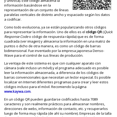
y unívoca). Este código almacena la
información basándose en la
representación de un conjunto de líneas
paralelas verticales de distinto ancho y espaciado según los datos
a codificar.
Como todo evoluciona, ya se están popularizando otros códigos
para representar la información. Uno de ellos es el
código QR
(
Quick
Response Code
o código de respuesta rápida) que es de forma
cuadrada (ver imagen) y almacena la información en una matriz de
puntos o dicho de otra manera, es como un código de barras
bidimensional. Fue inventado por la empresa japonesa Denso-
Wave para el control de sus líneas de producción.
La ventaja de este sistema es que con cualquier aparato con
cámara (vale incluso un móvil) y el programa adecuado es posible
leer la información almacenada, a diferencia de los códigos de
barras convencionales que necesitan un lector especial. Es posible
localizar en Internet diferentes programas para crear y leer estos
códigos incluso para el móvil. Recomiendo la página
www.kaywa.com
.
En un código QR pueden guardarse codificados hasta 7089
caracteres y son realmente prácticos para almacenar nombres,
direcciones de webs, información de contacto, etc. y recuperarlos
luego de forma muy rápida (de ahí su nombre). Empresas de la talla