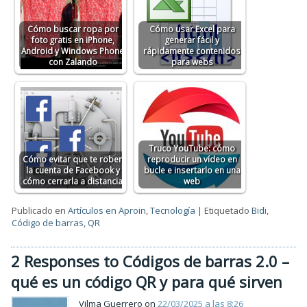
Cómo buscar ropa por
Cómo usar Excel para
foto gratis en iPhone,
generar fácil y
Android y Windows Phone
rápidamente contenidos
con Zalando
para webs
Truco YouTube: cómo
Cómo evitar que te roben
reproducir un vídeo en
la cuenta de Facebook y
bucle e insertarlo en una
cómo cerrarla a distancia
web
Publicado en
Artículos en Aproin
,
Tecnología
|
Etiquetado
Bidi
,
Código de barras
,
QR
2 Responses to Códigos de barras 2.0 –
qué es un código QR y para qué sirven
Vilma Guerrero on
22/03/2025 a las 8:26