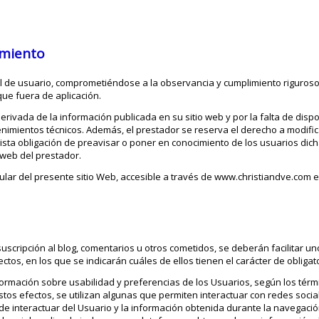
amiento
de usuario, comprometiéndose a la observancia y cumplimiento riguroso 
que fuera de aplicación.
rivada de la información publicada en su sitio web y por la falta de dispon
nimientos técnicos. Además, el prestador se reserva el derecho a modifica
ista obligación de preavisar o poner en conocimiento de los usuarios dich
 web del prestador.
tular del presente sitio Web, accesible a través de www.christiandve.com
 suscripción al blog, comentarios u otros cometidos, se deberán facilitar u
tos, en los que se indicarán cuáles de ellos tienen el carácter de obligato
ormación sobre usabilidad y preferencias de los Usuarios, según los térm
estos efectos, se utilizan algunas que permiten interactuar con redes socia
e interactuar del Usuario y la información obtenida durante la navegaci