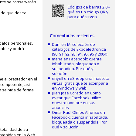
mente se conservarán
Códigos de barras 2.0 -
qué es un código QR y
o de que desea
para qué sirven
Comentarios recientes
s datos personales,
Dani
en
Mi colección de
ocable y podrá
catálogos de Expoelectrónica
(90, 91, 92, 93, 94, 95, 96 y 2004)
maria
en
Facebook: cuenta
inhabilitada, bloqueada o
suspendida. Por qué y
solución
enyell
en
eSheep una mascota
e al prestador en el
virtual gratis que te acompaña
d competente, así
en Windows y web
n se pida de forma
Juan Jose Corado
en
Cómo
evitar que Facebook utilice
nuestro nombre en sus
anuncios
Omar Raúl Olmos Alfonso
en
Facebook: cuenta inhabilitada,
bloqueada o suspendida. Por
qué y solución
 totalidad de su
ntenidos en la Web.