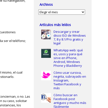
de su navegación,
Archivos
Archivos
Artículos más leídos
Descargar y crear
s cuestiones
disco ISO de Windows
7, 8 y 8.1/Pro gratis y
da ser el teléfono;
legal
WhatsApp web: qué
es, usos y para qué
sirve en iPhone,
Android, Windows
Phone y BlackBerry
l mismo, el cual
Cómo usar cursiva,
negrita, subrayado en
stionarlo.
Instagram,
Twitter/Facebook y
más
Cómo buscar en
conciernan, o no. Las
Facebook post
 su caso, solicitar
antiguos y mucho más
unstancias, los
fácilmente