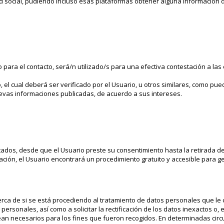
ed social, pudiendo incluso esas plataformas obtener alguna información 
ado para el contacto, será/n utilizado/s para una efectiva contestación a la
co, el cual deberá ser verificado por el Usuario, u otros similares, como pue
nuevas informaciones publicadas, de acuerdo a sus intereses.
atados, desde que el Usuario preste su consentimiento hasta la retirada de
ión, el Usuario encontrará un procedimiento gratuito y accesible para ge
ca de si se está procediendo al tratamiento de datos personales que le 
sonales, así como a solicitar la rectificación de los datos inexactos o, en
ean necesarios para los fines que fueron recogidos. En determinadas circ