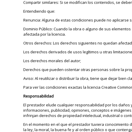
Compartir similares: Si se modifican los contenidos, se deben
Entendiendo que:
Renuncia: Alguna de estas condiciones puede no aplicarse si 
Dominio Público: Cuando la obra o alguno de sus elementos se
afectada por la licencia.
Otros derechos: Los derechos siguientes no quedan afectado
Los derechos derivados de usos legítimos u otras limitacione
Los derechos morales del autor;
Derechos que pueden ostentar otras personas sobre la prop
Aviso: Al reutilizar o distribuir la obra, tiene que dejar bien c
Para ver las condiciones exactas la licencia Creative Common
Responsabilidad
El prestador elude cualquier responsabilidad por los daños 
informaciones, publicidad, opiniones, conceptos e imágenes fa
infrinjan derechos de propiedad intelectual, industrial o cont
En el momento en el que el prestador tuviera conocimiento 
la ley, la moral, la buena fe y al orden público o que conteng