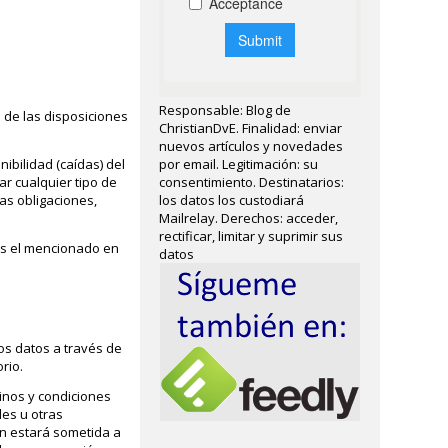
Responsable: Blog de
de las disposiciones
ChristianDvE. Finalidad: enviar
nuevos artículos y novedades
ibilidad (caídas) del
por email. Legitimación: su
r cualquier tipo de
consentimiento. Destinatarios:
as obligaciones,
los datos los custodiará
Mailrelay. Derechos: acceder,
rectificar, limitar y suprimir sus
 es el mencionado en
datos
nos datos a través de
rio.
inos y condiciones
les u otras
ón estará sometida a