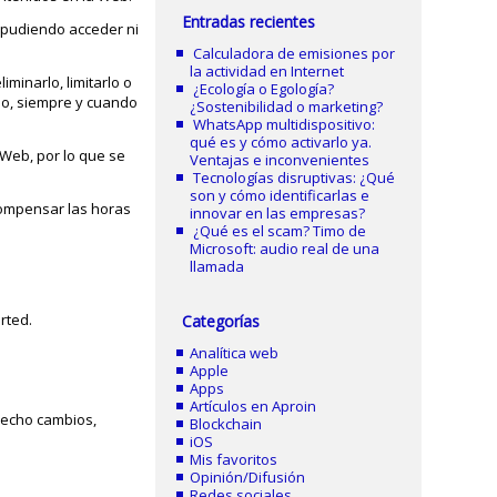
Entradas recientes
 pudiendo acceder ni
Calculadora de emisiones por
la actividad en Internet
minarlo, limitarlo o
¿Ecología o Egología?
io, siempre y cuando
¿Sostenibilidad o marketing?
WhatsApp multidispositivo:
qué es y cómo activarlo ya.
 Web, por lo que se
Ventajas e inconvenientes
Tecnologías disruptivas: ¿Qué
son y cómo identificarlas e
 compensar las horas
innovar en las empresas?
¿Qué es el scam? Timo de
Microsoft: audio real de una
llamada
rted.
Categorías
Analítica web
Apple
Apps
Artículos en Aproin
 hecho cambios,
Blockchain
iOS
Mis favoritos
Opinión/Difusión
Redes sociales