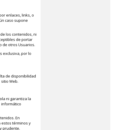
r enlaces, links, o
ngún caso supone
de los contenidos, ni
eptibles de portar
co de otros Usuarios.
s exclusiva, por lo
lta de disponibilidad
 sitio Web.
la ni garantiza la
 informático
ntenidos. En
n estos términos y
 y prudente.