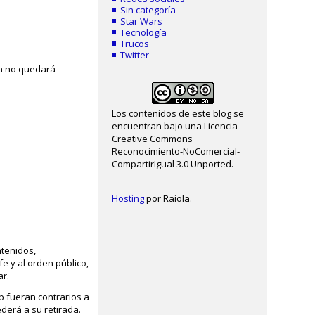
Sin categoría
Star Wars
Tecnología
Trucos
Twitter
ón no quedará
Los contenidos de este blog se
encuentran bajo una Licencia
Creative Commons
Reconocimiento-NoComercial-
CompartirIgual 3.0 Unported.
Hosting
por Raiola.
ntenidos,
fe y al orden público,
ar.
b fueran contrarios a
ederá a su retirada.