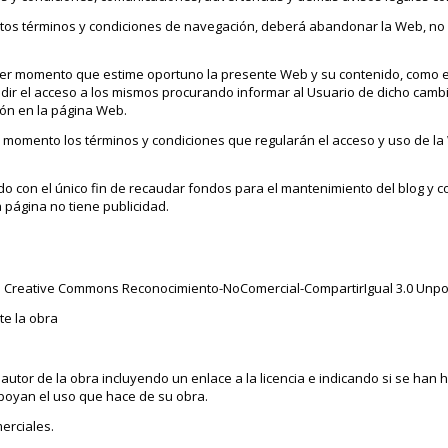
estos términos y condiciones de navegación, deberá abandonar la Web, no
ier momento que estime oportuno la presente Web y su contenido, como eli
dir el acceso a los mismos procurando informar al Usuario de dicho camb
ción en la página Web.
r momento los términos y condiciones que regularán el acceso y uso de la
iado con el único fin de recaudar fondos para el mantenimiento del blog y
 página no tiene publicidad.
ia Creative Commons Reconocimiento-NoComercial-CompartirIgual 3.0 Unpo
te la obra
utor de la obra incluyendo un enlace a la licencia e indicando si se han
poyan el uso que hace de su obra.
erciales.