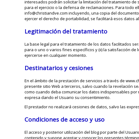
interesados podrán solicitar la limitación del tratamiento 
para el ejercicio o la defensa de reclamaciones. Para todo el
info@christiandve.com incluyendo, una copia del documento
ejercer el derecho de portabilidad, se facilitará esos datos
Legitimación del tratamiento
La base legal para el tratamiento de los datos facilitados se
para o uno o varios fines específicos y (ii) la satisfacción d
ejercerse en cualquier momento.
Destinatarios y cesiones
En el ámbito de la prestación de servicios a través de www.c
presente sitio Web a terceros, salvo cuando la revelación sea
como cuando deba comunicar los datos indispensables por raz
expresa dando el Usuario su consentimiento.
El prestador no realizará cesiones de datos, salvo las expr
Condiciones de acceso y uso
El acceso y posterior utilización del blog por parte del Usua
contenido y supone aceptar y conocer los presentes término