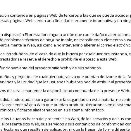
ación contenida en páginas Web de terceros a las que se pueda acceder po
en estas páginas Web tienen una finalidad meramente informativa y en ni
 su disposición El prestador ninguna acción que cause daño o alteraciones 
o problemas técnicos de ninguna índole, no transfiriendo elementos susc
o parcialmente la Web, así como a no intervenir o alterar el correo electróni
s introducidos, en el caso de que lo hiciera por cualquier circunstancia, e
 prestador se reserva el derecho a prohibirle el acceso a esta Web.
 funcionamiento del presente sitio Web y de sus servicios.
 daños y perjuicios de cualquier naturaleza que puedan derivarse de la fa
rvicios y la utilidad que los Usuarios hubieran podido atribuir al presente
rzos de cara a mantener la disponibilidad continuada de la presente Web.
didas adecuadas para garantizar la seguridad en esta materia, no contro
de la presente página Web que puedan producir alteraciones en el sistema
trónicos y ficheros almacenados en su sistema informático.
que los Usuarios hacen del presente sitio Web, de los servicios y de sus co
en el presente sitio Web, sus servicios y sus contenidos de conformidad co
rticulares que resulten de aplicación, ni que lo hagan de forma diligente