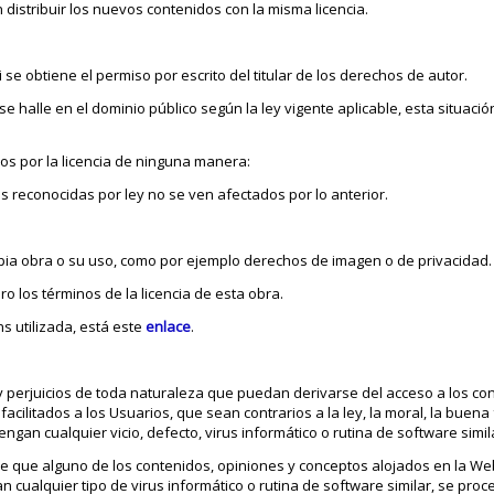
 distribuir los nuevos contenidos con la misma licencia.
se obtiene el permiso por escrito del titular de los derechos de autor.
 halle en el dominio público según la ley vigente aplicable, esta situaci
s por la licencia de ninguna manera:
s reconocidas por ley no se ven afectados por lo anterior.
ia obra o su uso, como por ejemplo derechos de imagen o de privacidad.
laro los términos de la licencia de esta obra.
s utilizada, está este
enlace
.
y perjuicios de toda naturaleza que puedan derivarse del acceso a los co
cilitados a los Usuarios, que sean contrarios a la ley, la moral, la buena 
engan cualquier vicio, defecto, virus informático o rutina de software simil
de que alguno de los contenidos, opiniones y conceptos alojados en la We
an cualquier tipo de virus informático o rutina de software similar, se proc