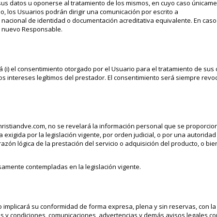
de sus datos u oponerse al tratamiento de los mismos, en cuyo caso única
lo, los Usuarios podrán dirigir una comunicación por escrito a
 nacional de identidad o documentación acreditativa equivalente. En cas
 al nuevo Responsable.
rá (i) el consentimiento otorgado por el Usuario para el tratamiento de su
e los intereses legítimos del prestador. El consentimiento será siempre rev
hristiandve.com, no se revelará la información personal que se proporcion
 exigida por la legislación vigente, por orden judicial, o por una autorida
ón lógica de la prestación del servicio o adquisición del producto, o bie
esamente contempladas en la legislación vigente.
rio implicará su conformidad de forma expresa, plena y sin reservas, con la
s y condiciones, comunicaciones, advertencias y demás avisos legales co