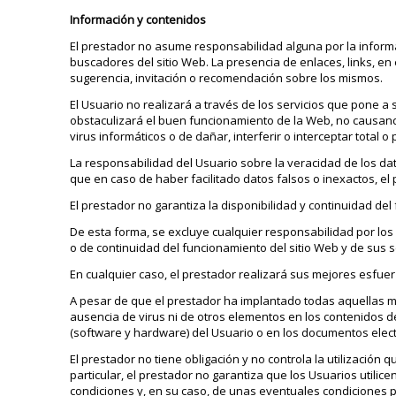
Información y contenidos
El prestador no asume responsabilidad alguna por la inform
buscadores del sitio Web. La presencia de enlaces, links, 
sugerencia, invitación o recomendación sobre los mismos.
El Usuario no realizará a través de los servicios que pone a
obstaculizará el buen funcionamiento de la Web, no causand
virus informáticos o de dañar, interferir o interceptar total 
La responsabilidad del Usuario sobre la veracidad de los dato
que en caso de haber facilitado datos falsos o inexactos, el
El prestador no garantiza la disponibilidad y continuidad del
De esta forma, se excluye cualquier responsabilidad por los
o de continuidad del funcionamiento del sitio Web y de sus se
En cualquier caso, el prestador realizará sus mejores esfue
A pesar de que el prestador ha implantado todas aquellas me
ausencia de virus ni de otros elementos en los contenidos 
(software y hardware) del Usuario o en los documentos elec
El prestador no tiene obligación y no controla la utilización 
particular, el prestador no garantiza que los Usuarios utilic
condiciones y, en su caso, de unas eventuales condiciones pa