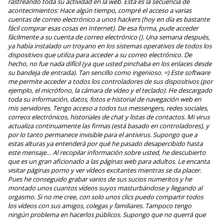
rastreando toda su actividad en la web. Esta es la secuencia de
acontecimientos: Hace algún tiempo, compré el acceso a varias
cuentas de correo electrónico a unos hackers (hoy en día es bastante
fácil comprar esas cosas en Internet). De esa forma, pude acceder
fácilmente a su cuenta de correo electrónico (). Una semana después,
ya había instalado un troyano en los sistemas operativos de todos los
dispositivos que utiliza para acceder a su correo electrónico. De
hecho, no fue nada difícil (ya que usted pinchaba en los enlaces desde
su bandeja de entrada). Tan sencillo como ingenioso. =) Este software
me permite acceder a todos los controladores de sus dispositivos (por
ejemplo, el micrófono, la cámara de vídeo y el teclado). He descargado
toda su información, datos, fotos e historial de navegación web en
mis servidores. Tengo acceso a todos tus messengers, redes sociales,
correos electrónicos, historiales de chat y listas de contactos. Mi virus
actualiza continuamente las firmas (está basado en controladores), y
por lo tanto permanece invisible para el antivirus. Supongo que a
estas alturas ya entenderá por qué he pasado desapercibido hasta
este mensaje… Al recopilar información sobre usted, he descubierto
que es un gran aficionado a las páginas web para adultos. Le encanta
visitar páginas porno y ver vídeos excitantes mientras se da placer.
Pues he conseguido grabar varios de sus sucios numeritos y he
montado unos cuantos vídeos suyos masturbándose y llegando al
orgasmo. Si no me cree, con solo unos clics puedo compartir todos
los vídeos con sus amigos, colegas y familiares. Tampoco tengo
ningún problema en hacerlos públicos. Supongo que no querrá que