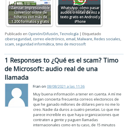
Zamzar: Imprescindible
WhatsApp: cómo pasar
conversor online de
audios o notas de voz a
ficheros con más de
texto gratis en Android y
1.200 formatos y gratis
iPhone
Publicado en
Opinión/Difusión
,
Tecnología
|
Etiquetado
ciberseguridad
,
correo electrónico
,
email
,
Malware
,
Redes sociales
,
scam
,
seguridad informática
,
timo de microsoft
1 Responses to ¿Qué es el scam? Timo
de Microsoft: audio real de una
llamada
Fran on
08/08/2021 a las 11:36
Muy buena información a tener en cuenta. A mí me
llegan concierta frecuenta correos electonicos de
que he ganado millones de dólares pero no me lo
creo. Nadie da duros a cuatro pesetas. Lo que me
parece increíble es que haya organizaciones que
contraten a gente y paguen llamadas
internacionales como en tu caso, de 15 minutos