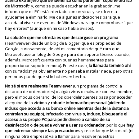
acento extranjero que se identificó como parte del
“
soporte técnico
de Microsoft
” y, como se puede escuchar en la grabación, me
informa que mi PC está infectado con un virus y se ofrece a
ayudarme a eliminarlo. Me da algunas indicaciones para que
acceda al visor de eventos de Windows para que comprobase “que
hay errores” (aunque en mi caso había avisos).
La solución que me ofrecía es que descargase un programa
(Teamviewer) desde un blog de Blogger (que es propiedad de
Google, curiosamente, de ahí mi comentario de qué raro que
Microsoft use un blog de Google para dar soporte técnico cuando,
además, Microsoft cuenta con buenas herramientas para
proporcionar soporte remoto). En este caso,
la llamada terminó ahí
con su “adiós” ya obviamente no pensaba instalar nada, pero otras
personas puede que sí lo hubiesen hecho.
No sé si era realmente Teamviewer
(un programa de control a
distancia de ordenadores) o algún virus o malware con ese nombre,
pero el modus operandi de los ciberdelincuentes pasa por acceder
al equipo de la víctima y
robarle información personal (pidiendo
incluso que acceda a su banco online mientras desde la distancia
controlan su equipo), infectarlo con virus o, incluso, bloquearle el
acceso a su propio PC para pedir dinero a cambio de su
desinfección o de pueda volver a usar su ordenador
, por lo que
hay
que extremar siempre las precauciones
y recordar que Microsoft (ni
ninguna otra empresa) va a llamar para resolver nuestros