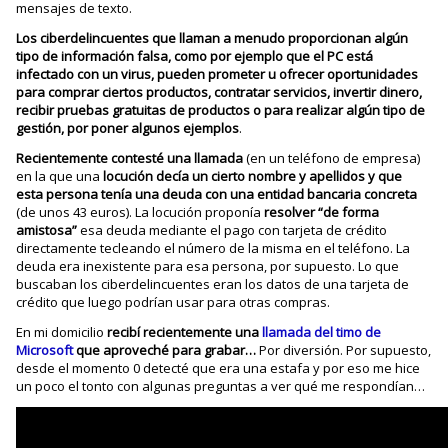
mensajes de texto.
Los ciberdelincuentes que llaman a menudo proporcionan algún
tipo de información falsa, como por ejemplo que el PC está
infectado con un virus, pueden prometer u ofrecer oportunidades
para comprar ciertos productos, contratar servicios, invertir dinero,
recibir pruebas gratuitas de productos o para realizar algún tipo de
gestión, por poner algunos ejemplos
.
Recientemente contesté una llamada
(en un teléfono de empresa)
en la que una
locución decía un cierto nombre y apellidos y que
esta persona tenía una deuda con una entidad bancaria concreta
(de unos 43 euros). La locución proponía
resolver “de forma
amistosa”
esa deuda mediante el pago con tarjeta de crédito
directamente tecleando el número de la misma en el teléfono. La
deuda era inexistente para esa persona, por supuesto. Lo que
buscaban los ciberdelincuentes eran los datos de una tarjeta de
crédito que luego podrían usar para otras compras.
En mi domicilio
recibí recientemente una
llamada del timo de
Microsoft
que aproveché para grabar…
Por diversión. Por supuesto,
desde el momento 0 detecté que era una estafa y por eso me hice
un poco el tonto con algunas preguntas a ver qué me respondían…