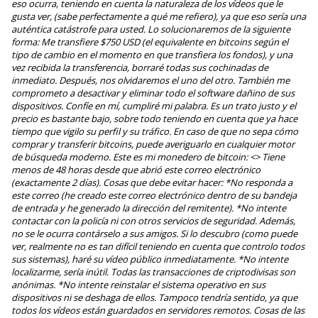
eso ocurra, teniendo en cuenta la naturaleza de los vídeos que le
gusta ver, (sabe perfectamente a qué me refiero), ya que eso sería una
auténtica catástrofe para usted. Lo solucionaremos de la siguiente
forma: Me transfiere $750 USD (el equivalente en bitcoins según el
tipo de cambio en el momento en que transfiera los fondos), y una
vez recibida la transferencia, borraré todas sus cochinadas de
inmediato. Después, nos olvidaremos el uno del otro. También me
comprometo a desactivar y eliminar todo el software dañino de sus
dispositivos. Confíe en mí, cumpliré mi palabra. Es un trato justo y el
precio es bastante bajo, sobre todo teniendo en cuenta que ya hace
tiempo que vigilo su perfil y su tráfico. En caso de que no sepa cómo
comprar y transferir bitcoins, puede averiguarlo en cualquier motor
de búsqueda moderno. Este es mi monedero de bitcoin: <> Tiene
menos de 48 horas desde que abrió este correo electrónico
(exactamente 2 días). Cosas que debe evitar hacer: *No responda a
este correo (he creado este correo electrónico dentro de su bandeja
de entrada y he generado la dirección del remitente). *No intente
contactar con la policía ni con otros servicios de seguridad. Además,
no se le ocurra contárselo a sus amigos. Si lo descubro (como puede
ver, realmente no es tan difícil teniendo en cuenta que controlo todos
sus sistemas), haré su vídeo público inmediatamente. *No intente
localizarme, sería inútil. Todas las transacciones de criptodivisas son
anónimas. *No intente reinstalar el sistema operativo en sus
dispositivos ni se deshaga de ellos. Tampoco tendría sentido, ya que
todos los vídeos están guardados en servidores remotos. Cosas de las