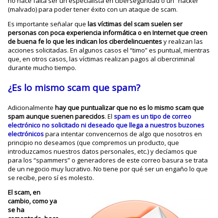
no hace falta ser un especialista en ciberseguridad o un “hacker”
(malvado) para poder tener éxito con un ataque de scam.
Es importante señalar que
las víctimas del scam suelen ser
personas con poca experiencia informática o en Internet que creen
de buena fe lo que les indican los ciberdelincuentes
y realizan las
acciones solicitadas. En algunos casos el “timo” es puntual, mientras
que, en otros casos, las víctimas realizan pagos al cibercriminal
durante mucho tiempo.
¿Es lo mismo scam que spam?
Adicionalmente
hay que puntualizar que no es lo mismo scam que
spam aunque suenen parecidos
. El
spam es un tipo de correo
electrónico no solicitado ni deseado que llega a nuestros buzones
electrónicos
para intentar convencernos de algo que nosotros en
principio no deseamos (que compremos un producto, que
introduzcamos nuestros datos personales, etc.) y decíamos que
para los “spammers” o generadores de este correo basura se trata
de un negocio muy lucrativo. No tiene por qué ser un engaño lo que
se recibe, pero sí es molesto.
El scam, en
cambio, como ya
se ha