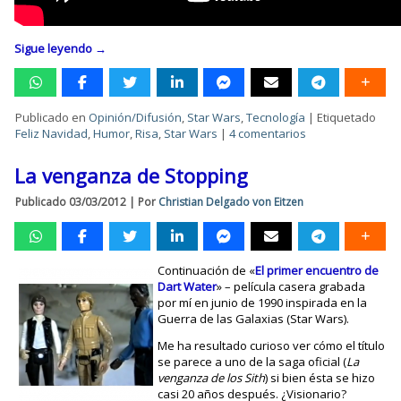
Sigue leyendo
→
Publicado en
Opinión/Difusión
,
Star Wars
,
Tecnología
|
Etiquetado
Feliz Navidad
,
Humor
,
Risa
,
Star Wars
|
4 comentarios
La venganza de Stopping
Publicado
03/03/2012
|
Por
Christian Delgado von Eitzen
Continuación de «
El primer encuentro de
Dart Water
» – película casera grabada
por mí en junio de 1990 inspirada en la
Guerra de las Galaxias (Star Wars).
Me ha resultado curioso ver cómo el título
se parece a uno de la saga oficial (
La
venganza de los Sith
) si bien ésta se hizo
casi 20 años después. ¿Visionario?