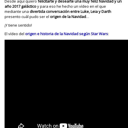
Desde aquí quiero
felicitarte y desearte una muy feliz Navidad y un
año 2017 galáctico
y para eso he hecho un vídeo en el que
mediante una
divertida conversación entre Luke, Leia y Darth
presento cuál pudo ser el
origen de la Navidad
…
¡Y tiene sentido!
El vídeo del
origen e historia de la Navidad según Star Wars
: