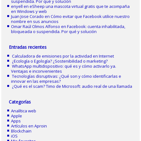
suspendida. Por qué y solución
enyell
en
eSheep una mascota virtual gratis que te acompaña
en Windows y web
Juan Jose Corado
en
Cómo evitar que Facebook utilice nuestro
nombre en sus anuncios
Omar Raúl Olmos Alfonso
en
Facebook: cuenta inhabilitada,
bloqueada o suspendida. Por qué y solución
Entradas recientes
Calculadora de emisiones por la actividad en Internet
¿Ecología o Egología? ¿Sostenibilidad o marketing?
WhatsApp multidispositivo: qué es y cómo activarlo ya.
Ventajas e inconvenientes
Tecnologías disruptivas: ¿Qué son y cómo identificarlas e
innovar en las empresas?
¿Qué es el scam? Timo de Microsoft: audio real de una llamada
Categorías
Analítica web
Apple
Apps
Artículos en Aproin
Blockchain
iOS
Mis favoritos