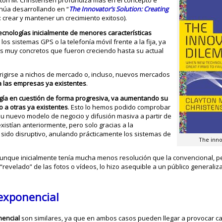
ayton M. Christensen profundiza más en el concepto e
inúa desarrollando en “
The Innovator’s Solution: Creating
: crear y mantener un crecimiento exitoso).
ecnologías inicialmente de menores características
 los sistemas GPS o la telefonía móvil frente a la fija, ya
s muy concretos que fueron creciendo hasta su actual
dirigirse a nichos de mercado o, incluso, nuevos mercados
 las empresas ya existentes
.
ogía en cuestión de forma progresiva, va aumentando su
a otras ya existentes
. Esto lo hemos podido comprobar
su nuevo modelo de negocio y difusión masiva a partir de
xistían anteriormente, pero solo gracias a la
a sido disruptivo, anulando prácticamente los sistemas de
The inno
, aunque inicialmente tenía mucha menos resolución que la convencional, p
evelado” de las fotos o vídeos, lo hizo asequible a un público generaliz
 exponencial
nencial
son similares, ya que en ambos casos pueden llegar a provocar c