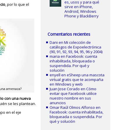
es, usos y para qué
ocio
, por lo que el
sirve en iPhone,
Android, Windows
Phone y BlackBerry
Comentarios recientes
Dani
en
Mi colección de
catálogos de Expoelectrónica
(90, 91, 92, 93, 94, 95, 96 y 2004)
maria
en
Facebook: cuenta
inhabilitada, bloqueada o
suspendida. Por qué y
solución
enyell
en
eSheep una mascota
virtual gratis que te acompaña
en Windows y web
Juan Jose Corado
en
Cómo
a una amenaza?
evitar que Facebook utilice
nuestro nombre en sus
rio con una nueva
anuncios
uién se les plantean.
Omar Raúl Olmos Alfonso
en
Facebook: cuenta inhabilitada,
mpo en el eje
bloqueada o suspendida. Por
qué y solución