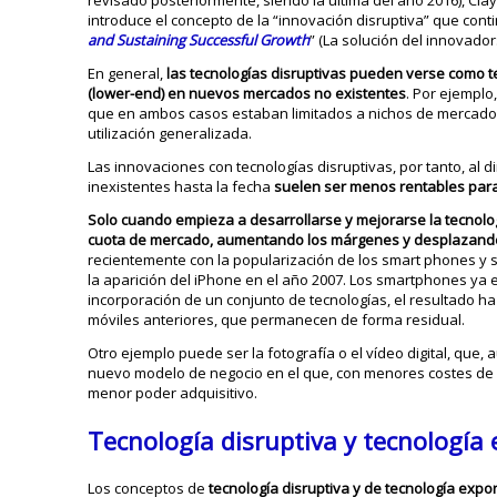
revisado posteriormente, siendo la última del año 2016), Cl
introduce el concepto de la “innovación disruptiva” que cont
and Sustaining Successful Growth
” (La solución del innovador
En general,
las tecnologías disruptivas pueden verse como t
(lower-end) en nuevos mercados no existentes
. Por ejemplo,
que en ambos casos estaban limitados a nichos de mercado
utilización generalizada.
Las innovaciones con tecnologías disruptivas, por tanto, al 
inexistentes hasta la fecha
suelen ser menos rentables para
Solo cuando empieza a desarrollarse y mejorarse la tecnol
cuota de mercado, aumentando los márgenes y desplazando 
recientemente con la popularización de los smart phones y 
la aparición del iPhone en el año 2007. Los smartphones ya e
incorporación de un conjunto de tecnologías, el resultado h
móviles anteriores, que permanecen de forma residual.
Otro ejemplo puede ser la fotografía o el vídeo digital, que
nuevo modelo de negocio en el que, con menores costes de “r
menor poder adquisitivo.
Tecnología disruptiva y tecnología
Los conceptos de
tecnología disruptiva y de tecnología expo