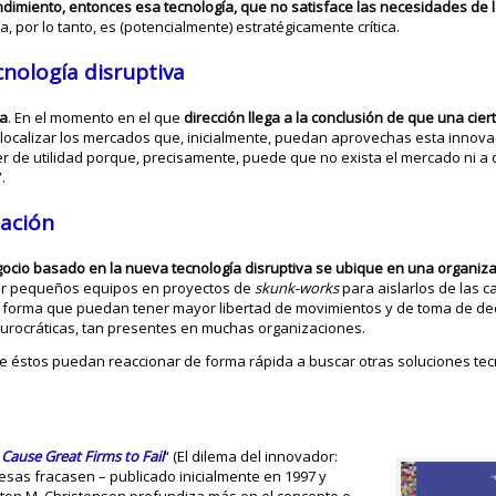
imiento, entonces esa tecnología, que no satisface las necesidades de l
a, por lo tanto, es (potencialmente) estratégicamente crítica.
cnología disruptiva
va
. En el momento en el que
dirección llega a la conclusión de que una cier
r localizar los mercados que, inicialmente, puedan aprovechas esta innova
er de utilidad porque, precisamente, puede que no exista el mercado ni a
.
zación
gocio basado en la nueva tecnología disruptiva se ubique en una organiz
ear pequeños equipos en proyectos de
skunk-works
para aislarlos de las ca
de forma que puedan tener mayor libertad de movimientos y de toma de de
burocráticas, tan presentes en muchas organizaciones.
que éstos puedan reaccionar de forma rápida a buscar otras soluciones tec
ause Great Firms to Fail
“ (El dilema del innovador:
sas fracasen – publicado inicialmente en 1997 y