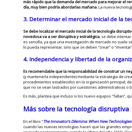
más rápido que la demanda del mercado para mejorar el rend
día, muy bien podría abordarlas mañana
. La nueva tecnologí
3. Determinar el mercado inicial de la te
Se debe localizar el mercado inicial de la tecnología disrupti
novedosa va a ser disruptiva y estratégica
, se debe intenta
es sencilla, ya que una investigación de mercado no suele s
lo pueda representar, sino que se deben “crear” o “inventar”
4. Independencia y libertad de la organi
Es recomendable que la responsabilidad de construir un ne
(y mantenerla independiente) mediante la estrategia de cr
procedimientos establecidos en la organización principal, 
que no se vean lastrados por cuestiones administrativas o 
Es más, plantea que incluso si los nuevo equipos “fallan”, 
Más sobre la tecnología disruptiva
En el libro “
The Innovator’s Dilemma: When New Technologies C
cuando las nuevas tecnologías hacen que las grandes empre