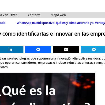
do von Eitzen
Contacto
Mapa web
mada
WhatsApp multidispositivo: qué es y cómo activarlo ya. Venta
y cómo identificarlas e innovar en las empr
ptivas son tecnologías que suponen una innovación disruptiva
(es decir, 
a que operan consumidores, empresas o incluso industrias enteras
, reemp
iores.