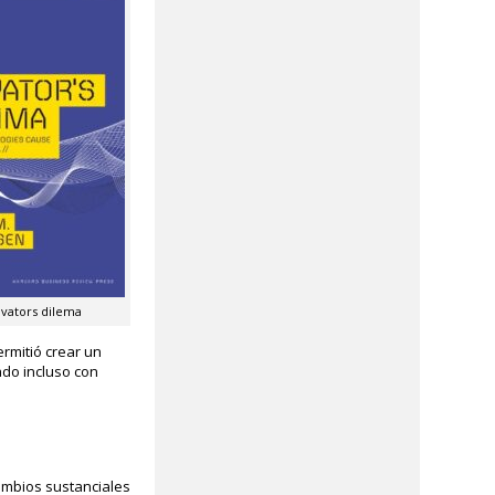
vators dilema
ermitió crear un
ado incluso con
ambios sustanciales