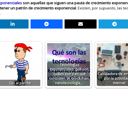
xponenciales
son aquellas que siguen una pauta de crecimiento exponenci
 tener un patrón de crecimiento exponencial
. Existen, por supuesto, las t
.
Tecnologías
exponenciales: qué son,
cuáles son y en qué
Calculadora de e
consisten: IA, blockchain,
por la activida
Ojo al parche
nanotecnología,...
Internet