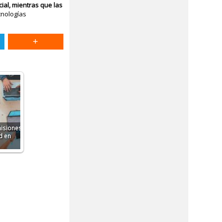
al, mientras que las
ecnologías
misiones
d en