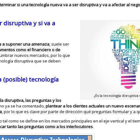
terminar si una tecnología nueva va a ser disruptiva y va a afectar al neg
r disruptiva y si va a
i va a suponer una amenaza
, suele ser
amentos como el financiero o de
lumbrar nuevos mercados, por lo que
cnología disruptiva que se deben
a (posible) tecnología
¿Es la tecnología disruptiv
ía disruptiva, las preguntas y los
como ya se ha comentado,
plantear a los clientes actuales un nuevo escena
a
, por lo que es clave por parte de dirección qué preguntas formular y a q
tal como se define en los mercados principales en el eje vertical y el tie
icar tanto las preguntas como a los interlocutores
.