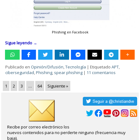
Phishing en Facebook
Sigue leyendo
→
Publicado en
Opinión/Difusión
,
Tecnología
|
Etiquetado
APT
,
ciberseguridad
,
Phishing
,
spear phishing
|
11 comentarios
1
2
3
…
64
Siguiente »
Recibe por correo electrónico los
nuevos contenidos para no perderte ninguno (frecuencia muy
baja).