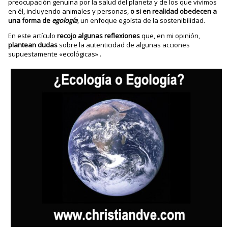
preocupación genuina por la salud del planeta y de los que vivimos
en él, incluyendo animales y personas,
o si en realidad obedecen a
una forma de
egología
, un enfoque egoísta de la sostenibilidad.
En este artículo
recojo algunas reflexiones
que, en mi opinión,
plantean dudas
sobre la autenticidad de algunas acciones
supuestamente «ecológicas» .