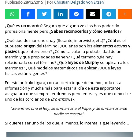
Publicado
28/12/2015
|
Por
Christian Delgado von Eitzen
¿
Qué es un marrón
? Seguro que alguna vez los has padecido
profesionalmente pero ¿
Sabes reconocerlos y cómo evitarlos
?
¿Qué tipo de marrones hay (flotante, imprevisto, etc.)? ¿Cúál es el
supuesto
origen
del término? ¿Quiénes son los
elementos activos y
pasivos
que intervienen? ¿Cómo calcular la probabilidad de un
marrón y qué propiedades tienen? ¿Qué terminología hay
relacionada con el término? ¿Qué l
eyes de Murph
y se aplican a los
marrones? ¿Qué modelos matemáticos se aplican? ¿Que leyes
físicas están vigentes?
En este artículo figura, con un cierto toque de humor, toda esta
información y mucha más para estar al día de esta importante
asignatura que siempre tendremos pendiente… y es que como dice
uno de los corolarios de
Brown
zowski:
“Se enmarrona el Rey, se enmarrona el Papa, y de enmarronarse
nadie se escapa”
Si quieres ser uno de los que, al menos, lo intenta, sigue leyendo…