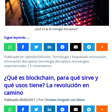
¿Qué es la tecnología disruptiva?
Sigue leyendo
→
Publicado en
Opinión/Difusión
,
Tecnología
|
Etiquetado
Innovación
,
innovación disruptiva
,
tecnología disruptiva
,
tecnologías
exponenciales
|
5 comentarios
¿Qué es blockchain, para qué sirve y
qué usos tiene? La revolución en
camino
Publicado
05/03/2017
|
Por
Christian Delgado von Eitzen