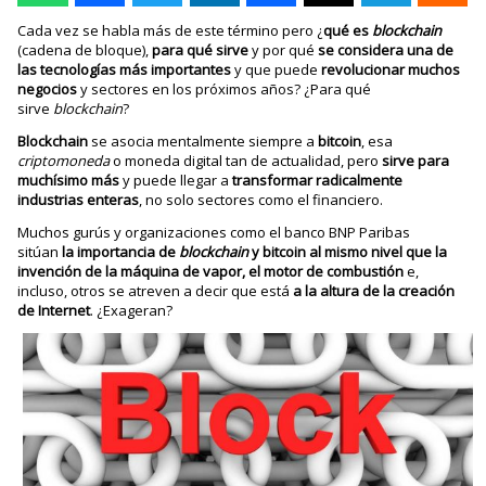
Cada vez se habla más de este término pero ¿
qué es
blockchain
(cadena de bloque),
para qué sirve
y por qué
se considera una de
las tecnologías más importantes
y que puede
revolucionar muchos
negocios
y sectores en los próximos años? ¿Para qué
sirve
blockchain
?
Blockchain
se asocia mentalmente siempre a
bitcoin
, esa
criptomoneda
o moneda digital tan de actualidad, pero
sirve para
muchísimo más
y puede llegar a
transformar radicalmente
industrias enteras
, no solo sectores como el financiero.
Muchos gurús y organizaciones como el banco BNP Paribas
sitúan
la importancia de
blockchain
y bitcoin al mismo nivel que la
invención de la máquina de vapor, el motor de combustión
e,
incluso, otros se atreven a decir que está
a la altura de la creación
de Internet
. ¿Exageran?