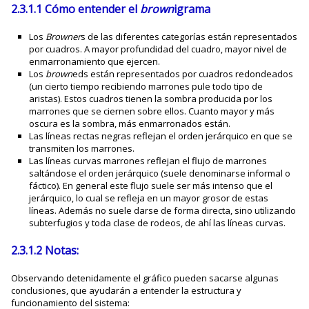
2.3.1.1 Cómo entender el
brown
igrama
Los
Browner
s de las diferentes categorías están representados
por cuadros. A mayor profundidad del cuadro, mayor nivel de
enmarronamiento que ejercen.
Los
brown
eds están representados por cuadros redondeados
(un cierto tiempo recibiendo marrones pule todo tipo de
aristas). Estos cuadros tienen la sombra producida por los
marrones que se ciernen sobre ellos. Cuanto mayor y más
oscura es la sombra, más enmarronados están.
Las líneas rectas negras reflejan el orden jerárquico en que se
transmiten los marrones.
Las líneas curvas marrones reflejan el flujo de marrones
saltándose el orden jerárquico (suele denominarse informal o
fáctico). En general este flujo suele ser más intenso que el
jerárquico, lo cual se refleja en un mayor grosor de estas
líneas. Además no suele darse de forma directa, sino utilizando
subterfugios y toda clase de rodeos, de ahí las líneas curvas.
2.3.1.2 Notas:
Observando detenidamente el gráfico pueden sacarse algunas
conclusiones, que ayudarán a entender la estructura y
funcionamiento del sistema: