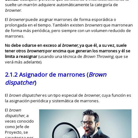
suelte un marrón adquiere automáticamente la categoría de
browner
.
El
browner
puede asignar marrones de forma esporádica o
prolongada en el tiempo. También existen
browners
que marronean
de forma más periódica, pero siempre con un volumen reducido de
marrones.
No debe odiarse en exceso al
browner
, ya que él, a su vez, suele
tener otros
browners
por encima que generan los marrones y él se
limita a reasignar
(usando una técnica de
Brown Throwing
, que se
verá más adelante).
2.1.2 Asignador de marrones (
Brown
dispatcher
)
El
brown dispatcher
es un tipo especial de
browner
, cuya función es
la asignación periódica y sistemática de marrones.
El
brown
dispatcher
, a
veces conocido
como Jefe de
Proyecto, se
caracteriza por