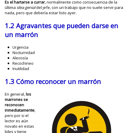
Es el hartarse a currar
, normalmente como consecuencia de la
última
idea genial
del jefe, con un trabajo que no suele servir para
nada, pero que debería estar listo ayer.
1.2 Agravantes que pueden darse en
un marrón
Urgencia
Nocturnidad
Alevosía
Recochineo
Inutilidad
1.3 Cómo reconocer un marrón
En general,
los
marrones se
reconocen
inmediatamente
,
pero por si el
lector es aún
novato en estas
lides y tiene