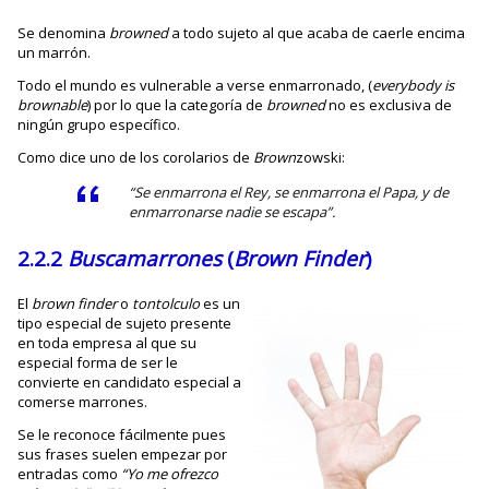
Se denomina
browned
a todo sujeto al que acaba de caerle encima
un marrón.
Todo el mundo es vulnerable a verse enmarronado, (
everybody is
brownable
) por lo que la categoría de
browned
no es exclusiva de
ningún grupo específico.
Como dice uno de los corolarios de
Brown
zowski:
“Se enmarrona el Rey, se enmarrona el Papa, y de
enmarronarse nadie se escapa”
.
2.2.2
Buscamarrones
(
Brown
Finder
)
El
brown finder
o
tontolculo
es un
tipo especial de sujeto presente
en toda empresa al que su
especial forma de ser le
convierte en candidato especial a
comerse marrones.
Se le reconoce fácilmente pues
sus frases suelen empezar por
entradas como
“Yo me ofrezco