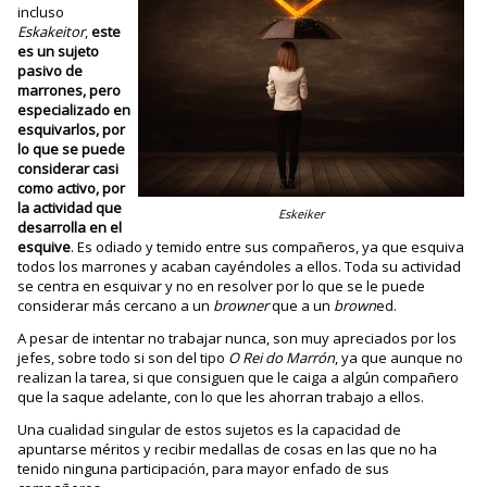
incluso
Eskakeitor
,
este
es un sujeto
pasivo de
marrones, pero
especializado en
esquivarlos, por
lo que se puede
considerar casi
como activo, por
la actividad que
Eskeiker
desarrolla en el
esquive
. Es odiado y temido entre sus compañeros, ya que esquiva
todos los marrones y acaban cayéndoles a ellos. Toda su actividad
se centra en esquivar y no en resolver por lo que se le puede
considerar más cercano a un
browner
que a un
brown
ed.
A pesar de intentar no trabajar nunca, son muy apreciados por los
jefes, sobre todo si son del tipo
O Rei do Marrón
, ya que aunque no
realizan la tarea, si que consiguen que le caiga a algún compañero
que la saque adelante, con lo que les ahorran trabajo a ellos.
Una cualidad singular de estos sujetos es la capacidad de
apuntarse méritos y recibir medallas de cosas en las que no ha
tenido ninguna participación, para mayor enfado de sus