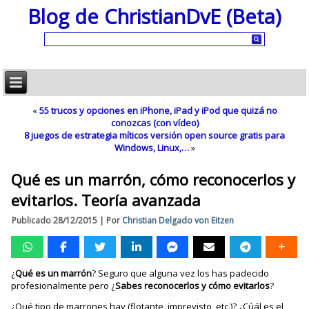
Blog de ChristianDvE (Beta)
«
55 trucos y opciones en iPhone, iPad y iPod que quizá no
conozcas (con vídeo)
8 juegos de estrategia míticos versión open source gratis para
Windows, Linux,…
»
Qué es un marrón, cómo reconocerlos y
evitarlos. Teoría avanzada
Publicado
28/12/2015
|
Por
Christian Delgado von Eitzen
¿
Qué es un marrón
? Seguro que alguna vez los has padecido
profesionalmente pero ¿
Sabes reconocerlos y cómo evitarlos
?
¿Qué tipo de marrones hay (flotante, imprevisto, etc.)? ¿Cúál es el