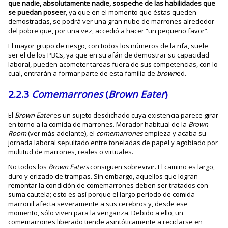
que nadie, absolutamente nadie, sospeche de las habilidades que
se puedan poseer
, ya que en el momento que éstas queden
demostradas, se podrá ver una gran nube de marrones alrededor
del pobre que, por una vez, accedió a hacer “un pequeño favor”.
El mayor grupo de riesgo, con todos los números de la rifa, suele
ser el de los PBCs, ya que en su afán de demostrar su capacidad
laboral, pueden acometer tareas fuera de sus competencias, con lo
cual, entrarán a formar parte de esta familia de
brown
ed.
2.2.3
Comemarrones
(
Brown
Eater
)
El
Brown Eater
es un sujeto desdichado cuya existencia parece girar
en torno a la comida de marrones. Morador habitual de la
Brown
Room
(ver más adelante), el
comemarrones
empieza y acaba su
jornada laboral sepultado entre toneladas de papel y agobiado por
multitud de marrones, reales o virtuales.
No todos los
Brown Eaters
consiguen sobrevivir. El camino es largo,
duro y erizado de trampas. Sin embargo, aquellos que logran
remontar la condición de comemarrones deben ser tratados con
suma cautela; esto es así porque el largo periodo de comida
marronil afecta severamente a sus cerebros y, desde ese
momento, sólo viven para la venganza. Debido a ello, un
comemarrones liberado tiende asintóticamente a reciclarse en