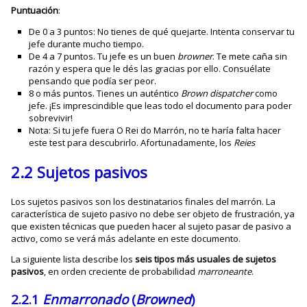
Puntuación
:
De 0 a 3 puntos: No tienes de qué quejarte. Intenta conservar tu
jefe durante mucho tiempo.
De 4 a 7 puntos. Tu jefe es un buen
browner
. Te mete caña sin
razón y espera que le dés las gracias por ello. Consuélate
pensando que podía ser peor.
8 o más puntos. Tienes un auténtico
Brown dispatcher
como
jefe. ¡Es imprescindible que leas todo el documento para poder
sobrevivir!
Nota: Si tu jefe fuera O Rei do Marrón, no te haría falta hacer
este test para descubrirlo. Afortunadamente, los
Reies
2.2 Sujetos pasivos
Los sujetos pasivos son los destinatarios finales del marrón. La
característica de sujeto pasivo no debe ser objeto de frustración, ya
que existen técnicas que pueden hacer al sujeto pasar de pasivo a
activo, como se verá más adelante en este documento.
La siguiente lista describe los
seis tipos más usuales de sujetos
pasivos
, en orden creciente de probabilidad
marroneante
.
2.2.1
Enmarronado
(
Browned
)