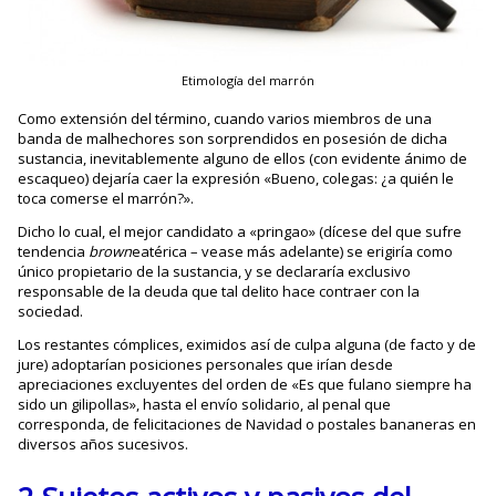
Etimología del marrón
Como extensión del término, cuando varios miembros de una
banda de malhechores son sorprendidos en posesión de dicha
sustancia, inevitablemente alguno de ellos (con evidente ánimo de
escaqueo) dejaría caer la expresión «Bueno, colegas: ¿a quién le
toca comerse el marrón?».
Dicho lo cual, el mejor candidato a «pringao» (dícese del que sufre
tendencia
brown
eatérica – vease más adelante) se erigiría como
único propietario de la sustancia, y se declararía exclusivo
responsable de la deuda que tal delito hace contraer con la
sociedad.
Los restantes cómplices, eximidos así de culpa alguna (de facto y de
jure) adoptarían posiciones personales que irían desde
apreciaciones excluyentes del orden de «Es que fulano siempre ha
sido un gilipollas», hasta el envío solidario, al penal que
corresponda, de felicitaciones de Navidad o postales bananeras en
diversos años sucesivos.