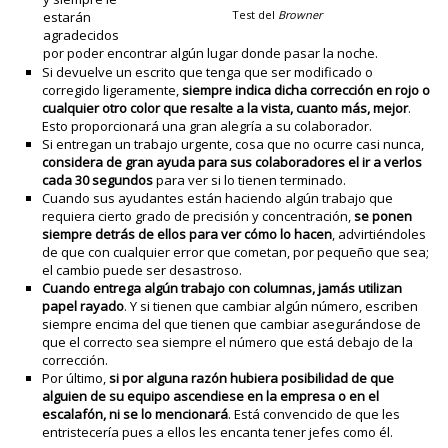
Test del
Browner
estarán
agradecidos
por poder encontrar algún lugar donde pasar la noche.
Si devuelve un escrito que tenga que ser modificado o
corregido ligeramente,
siempre indica dicha corrección en rojo o
cualquier otro color que resalte a la vista, cuanto más, mejor
.
Esto proporcionará una gran alegría a su colaborador.
Si entregan un trabajo urgente, cosa que no ocurre casi nunca,
considera de gran ayuda para sus colaboradores el ir a verlos
cada 30 segundos
para ver si lo tienen terminado.
Cuando sus ayudantes están haciendo algún trabajo que
requiera cierto grado de precisión y concentración,
se ponen
siempre detrás de ellos para ver cómo lo hacen
, advirtiéndoles
de que con cualquier error que cometan, por pequeño que sea;
el cambio puede ser desastroso.
Cuando entrega algún trabajo con columnas, jamás utilizan
papel rayado
. Y si tienen que cambiar algún número, escriben
siempre encima del que tienen que cambiar asegurándose de
que el correcto sea siempre el número que está debajo de la
corrección.
Por último,
si por alguna razón hubiera posibilidad de que
alguien de su equipo ascendiese en la empresa o en el
escalafón, ni se lo mencionará
. Está convencido de que les
entristecería pues a ellos les encanta tener jefes como él.