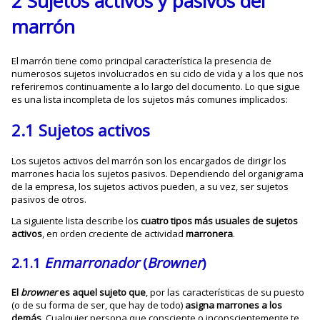
2 Sujetos activos y pasivos del
marrón
El marrón tiene como principal característica la presencia de
numerosos sujetos involucrados en su ciclo de vida y a los que nos
referiremos continuamente a lo largo del documento. Lo que sigue
es una lista incompleta de los sujetos más comunes implicados:
2.1 Sujetos activos
Los sujetos activos del marrón son los encargados de dirigir los
marrones hacia los sujetos pasivos. Dependiendo del organigrama
de la empresa, los sujetos activos pueden, a su vez, ser sujetos
pasivos de otros.
La siguiente lista describe los
cuatro tipos más usuales de sujetos
activos
, en orden creciente de actividad
marronera
.
2.1.1
Enmarronador
(
Browner
)
El
browner
es aquel sujeto que
, por las características de su puesto
(o de su forma de ser, que hay de todo)
asigna marrones a los
demás
. Cualquier persona que consciente o inconscientemente te