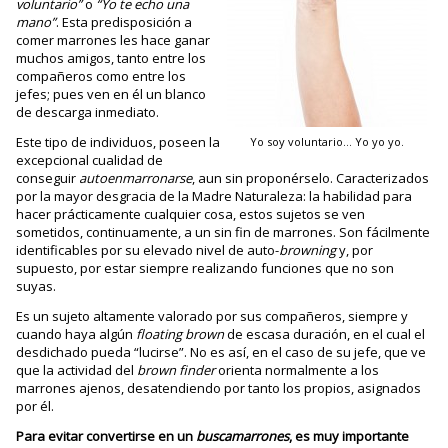
voluntario”
o
“Yo te echo una
mano”
. Esta predisposición a
comer marrones les hace ganar
muchos amigos, tanto entre los
compañeros como entre los
jefes; pues ven en él un blanco
de descarga inmediato.
Este tipo de individuos, poseen la
Yo soy voluntario… Yo yo yo.
excepcional cualidad de
conseguir
autoenmarronarse
, aun sin proponérselo. Caracterizados
por la mayor desgracia de la Madre Naturaleza: la habilidad para
hacer prácticamente cualquier cosa, estos sujetos se ven
sometidos, continuamente, a un sin fin de marrones. Son fácilmente
identificables por su elevado nivel de auto-
browning
y, por
supuesto, por estar siempre realizando funciones que no son
suyas.
Es un sujeto altamente valorado por sus compañeros, siempre y
cuando haya algún
floating
brown
de escasa duración, en el cual el
desdichado pueda “lucirse”. No es así, en el caso de su jefe, que ve
que la actividad del
brown
finder
orienta normalmente a los
marrones ajenos, desatendiendo por tanto los propios, asignados
por él.
Para evitar convertirse en un
buscamarrones
, es muy importante