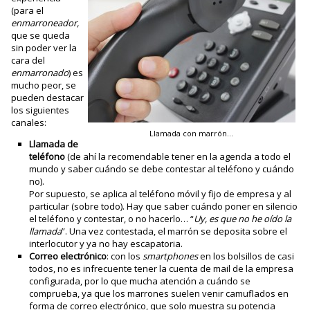
(para el
enmarroneador,
que se queda
sin poder ver la
cara del
enmarronado
) es
mucho peor, se
pueden destacar
los siguientes
canales:
Llamada con marrón…
Llamada de
teléfono
(de ahí la recomendable tener en la agenda a todo el
mundo y saber cuándo se debe contestar al teléfono y cuándo
no).
Por supuesto, se aplica al teléfono móvil y fijo de empresa y al
particular (sobre todo). Hay que saber cuándo poner en silencio
el teléfono y contestar, o no hacerlo… “
Uy, es que no he oído la
llamada
”. Una vez contestada, el marrón se deposita sobre el
interlocutor y ya no hay escapatoria.
Correo electrónico
: con los
smartphones
en los bolsillos de casi
todos, no es infrecuente tener la cuenta de mail de la empresa
configurada, por lo que mucha atención a cuándo se
comprueba, ya que los marrones suelen venir camuflados en
forma de correo electrónico, que solo muestra su potencia