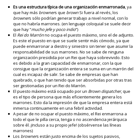
Es una estructura típica de una organización enmarronada
, ya
que hay más
browner
s que
brown
Si fuera al revés, los
browner
s sólo podrían generar trabajo a nivel normal, con lo
que no habría marrones. (en lenguaje coloquial se suele decir
que hay “
mucho jefe y poco indio
”)
El
Rei do Marrón
no ocupa el puesto máximo, sino el de adjunto.
Es este el puesto en que se suele sentir más cómodo, ya que
puede enmarronar a diestro y siniestro sin tener que asumir la
responsabilidad de sus marrones. No se sabe de ninguna
organización presidida por un Rei que haya sobrevivido. Esto
es debido a la gran capacidad de enmarronar, con la que
consigue que la organización entera se suma en un marrón del
cual es incapaz de salir. Se sabe de empresas que han
quebrado, o que han tenido que ser absorbidas por otras tras
ser gestionadas por un Rei do Marrón.
El puesto máximo está ocupado por un
Brown dispatcher
, que
es el tipo de persona que más eficientemente genera los
marrones. Esto da la impresión de que la empresa entera está
inmersa continuamente en una febril actividad.
A pesar de no ocupar el puesto máximo, el Rei enmarrona a
todo el que le pilla cerca, tenga o no ascendencia jerárquica
sobre él. ¡Incluso a su propio jefe! (obsérvense las líneas
marrones)
Los
browner
s están justo encima de los sujetos pasivos,