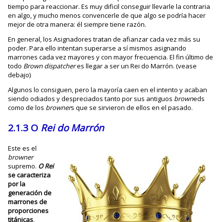
tiempo para reaccionar. Es muy dificil conseguir llevarle la contraria
en algo, y mucho menos convencerle de que algo se podría hacer
mejor de otra manera: él siempre tiene razón.
En general, los Asignadores tratan de afianzar cada vez más su
poder. Para ello intentan superarse a sí mismos asignando
marrones cada vez mayores y con mayor frecuencia. El fin último de
todo
Brown dispatcher
es llegar a ser un Rei do Marrón. (vease
debajo)
Algunos lo consiguen, pero la mayoría caen en el intento y acaban
siendo odiados y despreciados tanto por sus antiguos
brown
eds
como de los
browner
s que se sirvieron de ellos en el pasado.
2.1.3 O
Rei do Marrón
Este es el
browner
supremo.
O Rei
se caracteriza
por la
generación de
marrones de
proporciones
titánicas
,