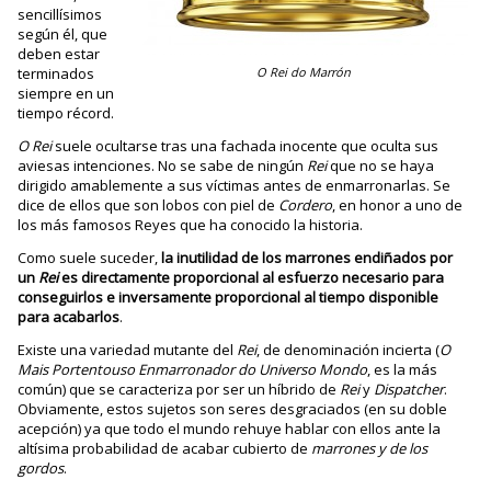
sencillísimos
según él, que
deben estar
terminados
O Rei do Marrón
siempre en un
tiempo récord.
O Rei
suele ocultarse tras una fachada inocente que oculta sus
aviesas intenciones. No se sabe de ningún
Rei
que no se haya
dirigido amablemente a sus víctimas antes de enmarronarlas. Se
dice de ellos que son lobos con piel de
Cordero
, en honor a uno de
los más famosos Reyes que ha conocido la historia.
Como suele suceder,
la inutilidad de los marrones endiñados por
un
Rei
es directamente proporcional al esfuerzo necesario para
conseguirlos e inversamente proporcional al tiempo disponible
para acabarlos
.
Existe una variedad mutante del
Rei
, de denominación incierta (
O
Mais Portentouso Enmarronador do Universo Mondo
, es la más
común) que se caracteriza por ser un híbrido de
Rei
y
Dispatcher
.
Obviamente, estos sujetos son seres desgraciados (en su doble
acepción) ya que todo el mundo rehuye hablar con ellos ante la
altísima probabilidad de acabar cubierto de
marrones y de los
gordos
.