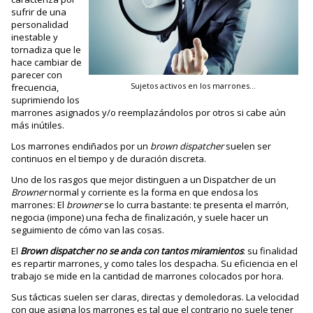
sufrir de una
personalidad
inestable y
tornadiza que le
hace cambiar de
parecer con
Sujetos activos en los marrones…
frecuencia,
suprimiendo los
marrones asignados y/o reemplazándolos por otros si cabe aún
más inútiles.
Los marrones endiñados por un
brown dispatcher
suelen ser
continuos en el tiempo y de duración discreta.
Uno de los rasgos que mejor distinguen a un Dispatcher de un
Browner
normal y corriente es la forma en que endosa los
marrones: El
browner
se lo curra bastante: te presenta el marrón,
negocia (impone) una fecha de finalización, y suele hacer un
seguimiento de cómo van las cosas.
El
Brown dispatcher
no se anda con tantos miramientos
: su finalidad
es repartir marrones, y como tales los despacha. Su eficiencia en el
trabajo se mide en la cantidad de marrones colocados por hora.
Sus tácticas suelen ser claras, directas y demoledoras. La velocidad
con que asigna los marrones es tal que el contrario no suele tener