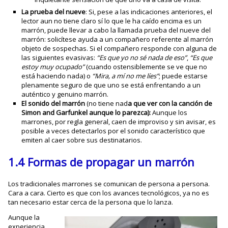
La prueba del nueve
: Si, pese a las indicaciones anteriores, el
lector aun no tiene claro sí lo que le ha caído encima es un
marrón, puede llevar a cabo la llamada prueba del nueve del
marrón: solicítese ayuda a un compañero referente al marrón
objeto de sospechas. Si el compañero responde con alguna de
las siguientes evasivas:
“Es que yo no sé nada de eso”
,
“Es que
estoy muy ocupado”
(cuando ostensiblemente se ve que no
está haciendo nada) o
“Mira, a mí no me líes”
; puede estarse
plenamente seguro de que uno se está enfrentando a un
auténtico y genuino marrón.
El sonido del marrón
(no tiene nad
a que ver con la canción de
Simon and Garfunkel aunque lo parezca)
:
Aunque los
marrones, por regla general, caen de improviso y sin avisar, es
posible a veces detectarlos por el sonido característico que
emiten al caer sobre sus destinatarios.
1.4 Formas de propagar un marrón
Los tradicionales marrones se comunican de persona a persona.
Cara a cara. Cierto es que con los avances tecnológicos, ya no es
tan necesario estar cerca de la persona que lo lanza.
Aunque la
experiencia