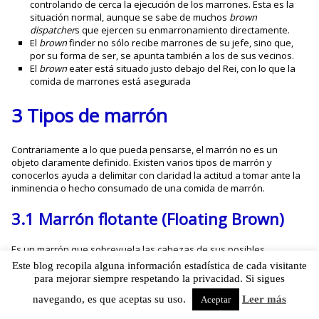
controlando de cerca la ejecución de los marrones. Esta es la
situación normal, aunque se sabe de muchos
brown
dispatcher
s que ejercen su enmarronamiento directamente.
El
brown
finder no sólo recibe marrones de su jefe, sino que,
por su forma de ser, se apunta también a los de sus vecinos.
El
brown
eater está situado justo debajo del Rei, con lo que la
comida de marrones está asegurada
3 Tipos de marrón
Contrariamente a lo que pueda pensarse, el marrón no es un
objeto claramente definido. Existen varios tipos de marrón y
conocerlos ayuda a delimitar con claridad la actitud a tomar ante la
inminencia o hecho consumado de una comida de marrón.
3.1 Marrón flotante (Floating Brown)
Es un marrón que sobrevuela las cabezas de sus posibles
destinatarios sin decidir sobre quién caer ni en qué momento
Este blog recopila alguna información estadística de cada visitante
hacerlo.
para mejorar siempre respetando la privacidad. Si sigues
Este marrón tiene la característica de que es conocido con
navegando, es que aceptas su uso.
Leer más
Aceptar
antelación, lo cual posibilita la adopción de medidas preventivas