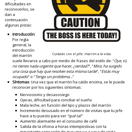
dificultades en
reconocerlos, se
dan a
continuación
algunas pistas:
Introducción
:
Por regla
general, la
introducción
Cuidado con el jefe: marrón a la vista
del marrón
suele llevarse a cabo por medio de frases del estilo de: “
Oye, tú
no tienes nada urgente que hacer, ¿verdad?
”, “
Mira, ha surgido
una cosa que hay que resolver esta misma tarde
”, “
Estás muy
ocupado
” o “
Tengo un problema…
”
Síntomas
: Una vez que el marrón ha caído encima, se le puede
reconocer por los siguientes síntomas:
Nerviosismo y desasosiego
Ojeras, dificultad para conciliar el sueño
Mala leche, en función del tipo y plazos del marrón
Incremento desusado en el número de visitas que tu jefe
hace a tu puesto para ver
“qué tal”
Aumento alarmante en el consumo de café
Salida de la oficina a horas intempestivas con la
inquietante sensación de que uno va a casa de visita.