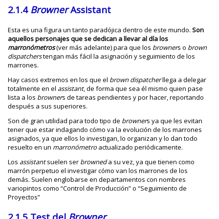
2.1.4
Browner
Assistant
Esta es una figura un tanto paradójica dentro de este mundo.
Son
aquellos personajes que se dedican a llevar al día los
marronómetros
(ver más adelante) para que los
browner
s o
brown
dispatchers
tengan más fácil la asignación y seguimiento de los
marrones.
Hay casos extremos en los que el
brown dispatcher
llega a delegar
totalmente en el
assistant
, de forma que sea él mismo quien pase
lista a los
browner
s de tareas pendientes y por hacer, reportando
después a sus superiores.
Son de gran utilidad para todo tipo de
browner
s ya que les evitan
tener que estar indagando cómo va la evolución de los marrones
asignados, ya que ellos lo investigan, lo organizan y lo dan todo
resuelto en un
marronómetro
actualizado periódicamente.
Los
assistant
suelen ser
browned
a su vez, ya que tienen como
marrón perpetuo el investigar cómo van los marrones de los
demás. Suelen englobarse en departamentos con nombres
variopintos como “Control de Producción” o “Seguimiento de
Proyectos”
2.1.5 Test del
Browner