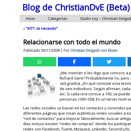
Blog de ChristianDvE (Beta)
Inicio
Categorías
Quién soy – Christian Delga
«
“KITT, te necesito”
Relacionarse con todo el mundo
Publicado
03/11/2008
|
Por
Christian Delgado von Eitzen
¿Me creerían si les digo que conozco a 
Richard Gere? Probablemente no, pero… 
seis grados
). ¿En qué consiste esta teo
de seis individuos. Según afirman, cad
etc. Si cada una conoce a 100, se pued
personas (100×100). En un tercer nivel s
Las redes sociales se basan en los contactos y conocidos pa
diferentes páginas que crean auténticas redes sociales a e
“red de contactos” para mejorar laboralmente, buscar antig
días incluso existen “redes de compras” donde los participa
redes son Facebook, Tuenti, Myspace, Linkedin, Second Life,