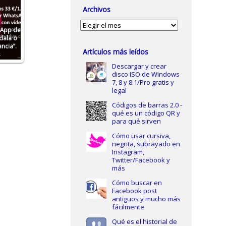
Archivos
Archivos
tApp de
dala o
ncia”.
Artículos más leídos
s
Descargar y crear
disco ISO de Windows
7, 8 y 8.1/Pro gratis y
legal
Códigos de barras 2.0 -
qué es un código QR y
para qué sirven
Cómo usar cursiva,
negrita, subrayado en
Instagram,
Twitter/Facebook y
más
Cómo buscar en
Facebook post
antiguos y mucho más
fácilmente
Qué es el historial de