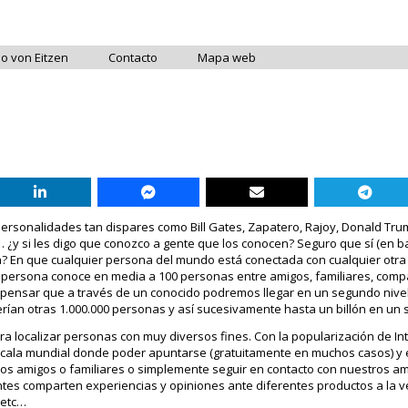
do von Eitzen
Contacto
Mapa web
personalidades tan dispares como Bill Gates, Zapatero, Rajoy, Donald Tru
¿y si les digo que conozco a gente que los conocen? Seguro que sí (en b
ría? En que cualquier persona del mundo está conectada con cualquier otr
a persona conoce en media a 100 personas entre amigos, familiares, comp
e pensar que a través de un conocido podremos llegar en un segundo nivel
erían otras 1.000.000 personas y así sucesivamente hasta un billón en un 
ra localizar personas con muy diversos fines. Con la popularización de I
scala mundial donde poder apuntarse (gratuitamente en muchos casos) y 
uos amigos o familiares o simplemente seguir en contacto con nuestros am
ntes comparten experiencias y opiniones ante diferentes productos a la v
 etc…