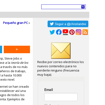
Pequeño gran PC
»
mp, Steve Jobs o
Recibe por correo electrónico los
ase a la
teoría de los
nuevos contenidos para no
a a través de no más
perderte ninguno (frecuencia
añeros de trabajo,
muy baja).
 a hasta 10.000
sexto nivel.
nternet se han creado
establecer así una
igos de todos los
enta. Ejemplos de