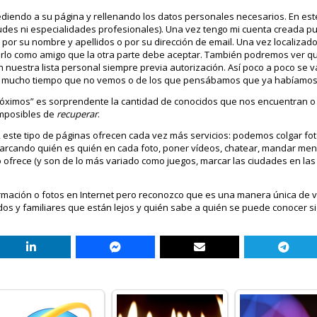
iendo a su página y rellenando los datos personales necesarios. En este
itudes ni especialidades profesionales). Una vez tengo mi cuenta creada 
 por su nombre y apellidos o por su dirección de email. Una vez localizad
dirlo como amigo que la otra parte debe aceptar. También podremos ver q
en nuestra lista personal siempre previa autorización. Así poco a poco se 
ga mucho tiempo que no vemos o de los que pensábamos que ya habíamos 
róximos” es sorprendente la cantidad de conocidos que nos encuentran 
imposibles de
recuperar
.
este tipo de páginas ofrecen cada vez más servicios: podemos colgar fo
arcando quién es quién en cada foto, poner vídeos, chatear, mandar men
cio ofrece (y son de lo más variado como juegos, marcar las ciudades en la
ación o fotos en Internet pero reconozco que es una manera única de vol
dos y familiares que están lejos y quién sabe a quién se puede conocer si