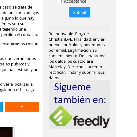
 caso se trata de
puedo buscar a amigos
o alguno lo que hay
uiénes son sus
va tejiendo una
Responsable: Blog de
perdido el contacto.
ChristianDvE. Finalidad: enviar
o encontramos con un
nuevos artículos y novedades
por email. Legitimación: su
consentimiento. Destinatarios:
tos que verán todos
los datos los custodiará
sajes públicos y
Mailrelay. Derechos: acceder,
s que has estado y un
rectificar, limitar y suprimir sus
datos
ver a localizar a
guiendo el hilo… ¿a