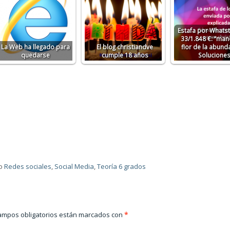
Estafa por Whats
33/1.848 €: “man
La Web ha llegado para
El blog christiandve
flor de la abunda
quedarse
cumple 18 años
Solucione
o
Redes sociales
,
Social Media
,
Teoría 6 grados
ampos obligatorios están marcados con
*