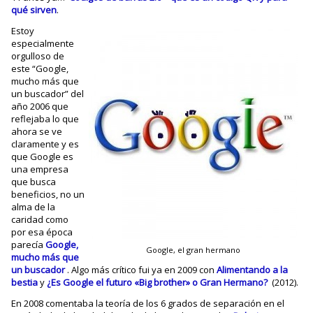
qué sirven
.
Estoy
especialmente
orgulloso de
este “Google,
mucho más que
un buscador” del
año 2006 que
reflejaba lo que
ahora se ve
claramente y es
que Google es
una empresa
que busca
beneficios, no un
alma de la
caridad como
por esa época
parecía
Google,
GoogIe, el gran hermano
mucho más que
un buscador
. Algo más crítico fui ya en 2009 con
Alimentando a la
bestia
y
¿Es Google el futuro «Big brother» o Gran Hermano?
(2012).
En 2008 comentaba la teoría de los 6 grados de separación en el