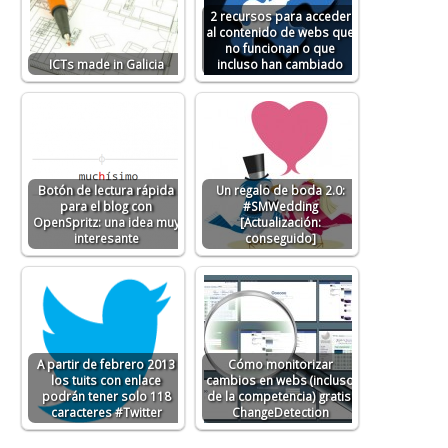
2 recursos para acceder
al contenido de webs que
no funcionan o que
ICTs made in Galicia
incluso han cambiado
Botón de lectura rápida
Un regalo de boda 2.0:
para el blog con
#SMWedding
OpenSpritz: una idea muy
[Actualización:
interesante
conseguido]
A partir de febrero 2013
Cómo monitorizar
los tuits con enlace
cambios en webs (incluso
podrán tener solo 118
de la competencia) gratis.
caracteres #Twitter
ChangeDetection