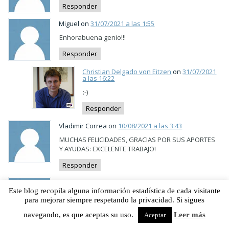
Responder
Miguel on
31/07/2021 a las 1:55
Enhorabuena genio!!!
Responder
Christian Delgado von Eitzen
on
31/07/2021
a las 16:22
:-)
Responder
Vladimir Correa on
10/08/2021 a las 3:43
MUCHAS FELICIDADES, GRACIAS POR SUS APORTES
Y AYUDAS: EXCELENTE TRABAJO!
Responder
Rafael Muñoz on
27/09/2021 a las 12:35
Este blog recopila alguna información estadística de cada visitante
Enhorabuena y gracias por tus informaciones y
para mejorar siempre respetando la privacidad. Si sigues
consejos.
Salud!
navegando, es que aceptas su uso.
Leer más
Aceptar