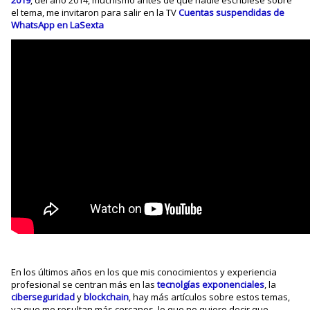
el tema, me invitaron para salir en la TV
Cuentas suspendidas de
WhatsApp en LaSexta
En los últimos años en los que mis conocimientos y experiencia
profesional se centran más en las
tecnolgías exponenciales
, la
ciberseguridad
y
blockchain
, hay más artículos sobre estos temas,
ya que me resultan más cercanos, lo que no quiere decir que