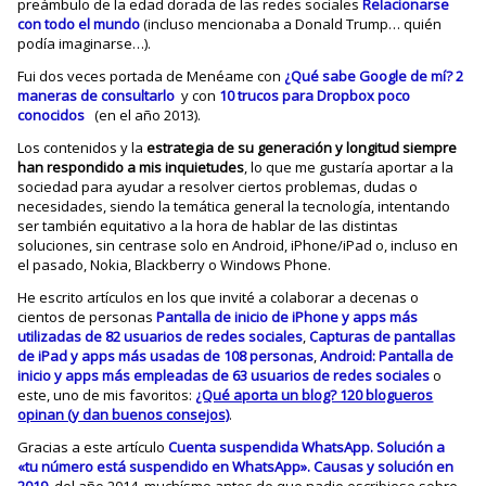
preámbulo de la edad dorada de las redes sociales
Relacionarse
con todo el mundo
(incluso mencionaba a Donald Trump… quién
podía imaginarse…).
Fui dos veces portada de Menéame con
¿Qué sabe Google de mí? 2
maneras de consultarlo
y con
10 trucos para Dropbox poco
conocidos
(en el año 2013).
Los contenidos y la
estrategia de su generación y longitud siempre
han respondido a mis inquietudes
, lo que me gustaría aportar a la
sociedad para ayudar a resolver ciertos problemas, dudas o
necesidades, siendo la temática general la tecnología, intentando
ser también equitativo a la hora de hablar de las distintas
soluciones, sin centrase solo en Android, iPhone/iPad o, incluso en
el pasado, Nokia, Blackberry o Windows Phone.
He escrito artículos en los que invité a colaborar a decenas o
cientos de personas
Pantalla de inicio de iPhone y apps más
utilizadas de 82 usuarios de redes sociales
,
Capturas de pantallas
de iPad y apps más usadas de 108 personas
,
Android: Pantalla de
inicio y apps más empleadas de 63 usuarios de redes sociales
o
este, uno de mis favoritos:
¿Qué aporta un blog? 120 blogueros
opinan (y dan buenos consejos)
.
Gracias a este artículo
Cuenta suspendida WhatsApp. Solución a
«tu número está suspendido en WhatsApp». Causas y solución en
2019
, del año 2014, muchísmo antes de que nadie escribiese sobre