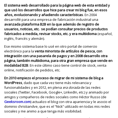
El sistema web desarrollado para la página web de esta entidad y
que usó los desarrollos que hice para crear mi blog fue, en esos
años, evolucionando y añadiendo características
. En 2004
desarrollé para una empresa de fabricación industrial una
avanzada plataforma B2B en la que además de registro de
usuarios, noticias, etc. se podían consultar precios de productos
fabricados a medida, revisar stocks, etc. y era multiidioma
(español,
inglés, francés y alemán).
Ese mismo sistema base lo usé en otro portal de comercio
electrónico para la
venta minorista de artículos de pesca, con
integración con una pasarela de pagos y en 2008 desarrollo otra
página, también multiidioma, para otra gran empresa que vende en
modalidad B2B
. En este último caso tiene control de stock, venta
online, notificación de pedidos, etc.
En 2010 empiezo el proceso de migrar de mi sistema de blog a
WordPress
, dado que cada vez tiene más relevancia y
funcionalidades y en 2012, en plena
era dorada
de las redes
sociales (Twitter, Facebook, Google+, LinkedIn, etc.) y animado por
amigos y compañeros de redes sociales como Héctor Russo (de
Geeksroom.com
) actualizo el blog con otra apariencia y le asocio el
dominio christiandve, que es el “Nick” utilizado en todas mis redes
sociales y me animo a que tenga más visibilidad.