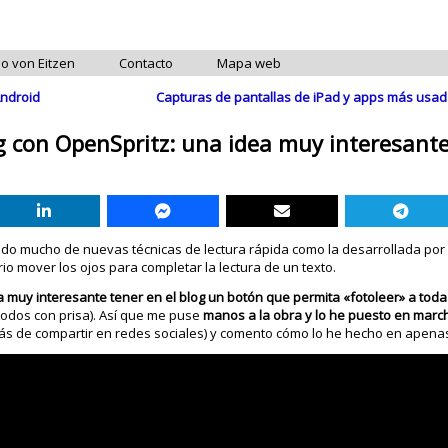
do von Eitzen
Contacto
Mapa web
Android
Capturas de pantallas de iPad y apps más usa
og con OpenSpritz: una idea muy interesant
ando mucho de nuevas técnicas de lectura rápida como la desarrollada po
io mover los ojos para completar la lectura de un texto.
a muy interesante tener en el blog un botón que permita «fotoleer» a toda
odos con prisa). Así que me puse
manos a la obra y lo he puesto en marc
ás de compartir en redes sociales) y comento cómo lo he hecho en apena