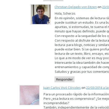
Christian Delgado von Eitzen
on
23/0
Hola, Scherzo.
En mi opinión, sistemas de lectura 
puede sustituir un estudio. Es una 
apuntas, si estornudas, te suena el
minuto que hayas definido, puede qu
Con respecto a la sequedad de los o
Con respecto al disfrute de la lect
lectura: para blogs, noticias y sim
puede estar bien. Si se quiere profu
lectura de un texto, libro, ensayo, 
Lo que a mi modo de ver es muy poco
Interesante la idea también de hac
entrenamientos y capacidad de compr
Saludos y gracias por tus comentari
Responder
Juan Carlos Vivó Córcoles
on
22/03/2014 a la
Para un procesado rápido de la información
Pero ¿esa lectura es comprensiva? ¿Se mejora
incomprendidas?
También, independientemente de la velocidad