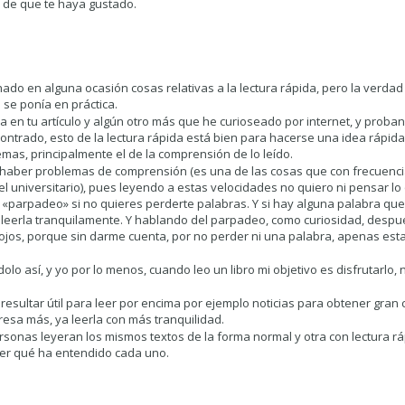
 de que te haya gustado.
chado en alguna ocasión cosas relativas a la lectura rápida, pero la verd
 se ponía en práctica.
a en tu artículo y algún otro más que he curioseado por internet, y proban
trado, esto de la lectura rápida está bien para hacerse una idea rápida
mas, principalmente el de la comprensión de lo leído.
 haber problemas de comprensión (es una de las cosas que con frecuenci
el universitario), pues leyendo a estas velocidades no quiero ni pensar lo
«parpadeo» si no quieres perderte palabras. Y si hay alguna palabra que 
releerla tranquilamente. Y hablando del parpadeo, como curiosidad, despu
 ojos, porque sin darme cuenta, por no perder ni una palabra, apenas e
lo así, y yo por lo menos, cuando leo un libro mi objetivo es disfrutarlo, 
e resultar útil para leer por encima por ejemplo noticias para obtener gran
resa más, ya leerla con más tranquilidad.
sonas leyeran los mismos textos de la forma normal y otra con lectura rá
ver qué ha entendido cada uno.