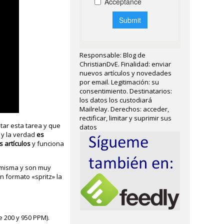
Responsable: Blog de
ChristianDvE. Finalidad: enviar
nuevos artículos y novedades
por email. Legitimación: su
consentimiento. Destinatarios:
los datos los custodiará
Mailrelay. Derechos: acceder,
rectificar, limitar y suprimir sus
tar esta tarea y que
datos
y la verdad
es
s artículos
y funciona
a misma y son muy
n formato «spritz» la
e 200 y 950 PPM).