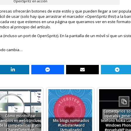
OpenSpritz en acción
presas ofrecerán botones de este estilo y que pueden llegar a ser popul
l de usar (solo hay que arrastrar el marcador «OpenSpritz this!) a la bar
él cada vez que estemos en una página que queramos ver en este formato
ico al principio del artículo.
 (incluso un port de OpenSpritz). En la pantalla de un móvil sí que un sis
todo cambia…
Comentarios so
Cómo monitorizar
operativa gener
cambios en webs (incluso
Mis blogs nominados
teléfono Nokia Lu
de la competencia) gratis.
#LiebsterAward
Windows Phone
ChangeDetection
[Actualizado]
#pruebaWP (par