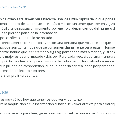
3/2014 a las 19:31
rápida como este sirven para hacerse una idea muy rápida de lo que pone 
buena manera de saber qué dice, más o menos sin tener que leer en zig-z
 móvil o te despistas un momento, por ejemplo, dependiendo del número 
e te pierdas parte de la información.
jos, confieso que no lo he notado.
ura, precisamente comentaba ayer con una persona que no tiene por qué ha
ilares, que son contenidos que se consumen diariamente para estar inform
ndizar habría que leer en modo zig-zag, parándose más o menos, y, si se q
etc. lo mejor es usar el método «clásico». Para cada necesidad, una manera 
 práctico es leer siempre en modo «disfrute» (lento) todo absolutamente 
er un prueba de comprensión, aunque debería ser realizada por personas
ensión de lectura similares.
os, siempre interesantes.
s 9:59
 es muy válido hoy que tenemos que ver y leer tanto…
 la adquisición de la información si hay que volver al texto para aclarar
 que se elija para leer, genera un cierto nivel de concentración que no s