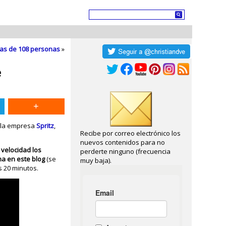
das de 108 personas
»
e
r la empresa
Spritz
,
Recibe por correo electrónico los
nuevos contenidos para no
 velocidad los
perderte ninguno (frecuencia
ha en este blog
(se
muy baja).
s 20 minutos.