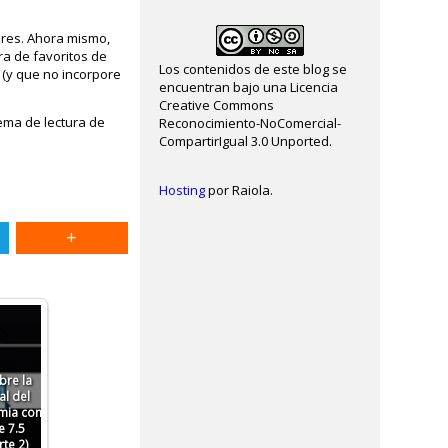
ares. Ahora mismo,
ra de favoritos de
Los contenidos de este blog se
 (y que no incorpore
encuentran bajo una Licencia
Creative Commons
tema de lectura de
Reconocimiento-NoComercial-
CompartirIgual 3.0 Unported.
Hosting
por Raiola.
bre la
al del
mia con
 7.5
te 2)