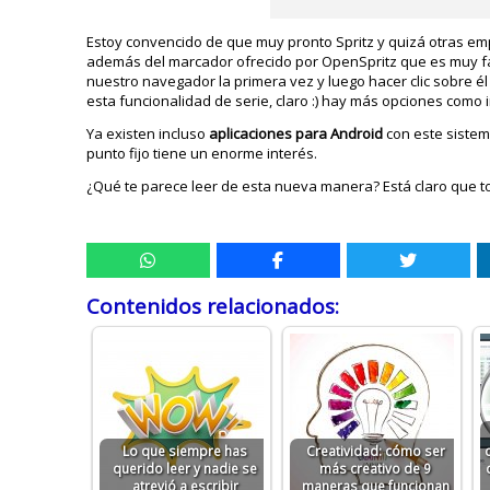
Estoy convencido de que muy pronto Spritz y quizá otras em
además del marcador ofrecido por OpenSpritz que es muy fáci
nuestro navegador la primera vez y luego hacer clic sobre 
esta funcionalidad de serie, claro :) hay más opciones como ind
Ya existen incluso
aplicaciones para Android
con este sistema
punto fijo tiene un enorme interés.
¿Qué te parece leer de esta nueva manera? Está claro que 
Contenidos relacionados:
Lo que siempre has
Creatividad: cómo ser
querido leer y nadie se
más creativo de 9
atrevió a escribir
maneras que funcionan