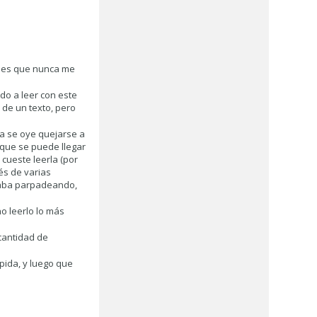
ad es que nunca me
do a leer con este
 de un texto, pero
a se oye quejarse a
 que se puede llegar
cueste leerla (por
és de varias
staba parpadeando,
no leerlo lo más
 cantidad de
pida, y luego que