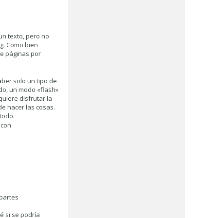
un texto, pero no
ag. Como bien
de páginas por
ber solo un tipo de
ado, un modo «flash»
uiere disfrutar la
de hacer las cosas.
todo.
 con
 partes
é si se podría