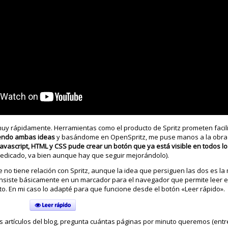
muy rápidamente. Herramientas como el producto de Spritz prometen facili
endo ambas ideas
y basándome en OpenSpritz, me puse manos a la obra 
ascript, HTML y CSS pude crear un botón que ya está visible en todos lo
dedicado, va bien aunque hay que seguir mejorándolo).
 no tiene relación con Spritz, aunque la idea que persiguen las dos es l
consiste básicamente en un marcador para el navegador que permite leer e
o. En mi caso lo adapté para que funcione desde el botón «Leer rápido».
los artículos del blog, pregunta cuántas páginas por minuto queremos (entr