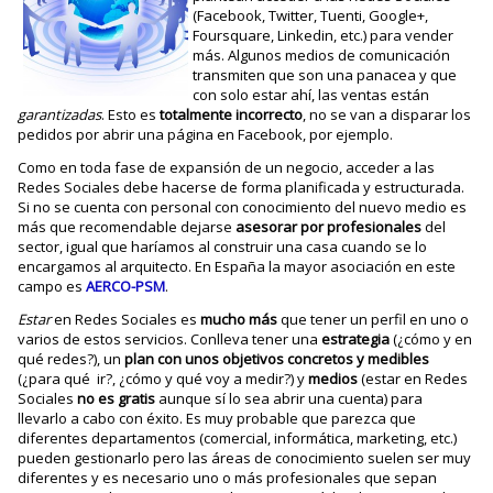
(Facebook, Twitter, Tuenti, Google+,
Foursquare, Linkedin, etc.) para vender
más. Algunos medios de comunicación
transmiten que son una panacea y que
con solo estar ahí, las ventas están
garantizadas
. Esto es
totalmente incorrecto
, no se van a disparar los
pedidos por abrir una página en Facebook, por ejemplo.
Como en toda fase de expansión de un negocio, acceder a las
Redes Sociales debe hacerse de forma planificada y estructurada.
Si no se cuenta con personal con conocimiento del nuevo medio es
más que recomendable dejarse
asesorar por profesionales
del
sector, igual que haríamos al construir una casa cuando se lo
encargamos al arquitecto. En España la mayor asociación en este
campo es
AERCO-PSM
.
Estar
en Redes Sociales es
mucho más
que tener un perfil en uno o
varios de estos servicios. Conlleva tener una
estrategia
(¿cómo y en
qué redes?), un
plan con unos objetivos concretos y medibles
(¿para qué ir?, ¿cómo y qué voy a medir?) y
medios
(estar en Redes
Sociales
no es gratis
aunque sí lo sea abrir una cuenta) para
llevarlo a cabo con éxito. Es muy probable que parezca que
diferentes departamentos (comercial, informática, marketing, etc.)
pueden gestionarlo pero las áreas de conocimiento suelen ser muy
diferentes y es necesario uno o más profesionales que sepan