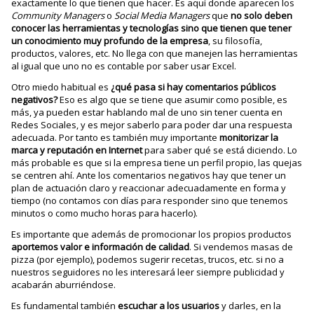
exactamente lo que tienen que hacer. Es aquí donde aparecen los
Community Managers
o
Social
Media Managers
que
no solo deben
conocer las herramientas y tecnologías sino que tienen que tener
un conocimiento muy profundo de la empresa
, su filosofía,
productos, valores, etc. No llega con que manejen las herramientas
al igual que uno no es contable por saber usar Excel.
Otro miedo habitual es
¿qué pasa si hay comentarios públicos
negativos?
Eso es algo que se tiene que asumir como posible, es
más, ya pueden estar hablando mal de uno sin tener cuenta en
Redes Sociales, y es mejor saberlo para poder dar una respuesta
adecuada. Por tanto es también muy importante
monitorizar la
marca y reputación en Internet
para saber qué se está diciendo. Lo
más probable es que si la empresa tiene un perfil propio, las quejas
se centren ahí. Ante los comentarios negativos hay que tener un
plan de actuación claro y reaccionar adecuadamente en forma y
tiempo (no contamos con días para responder sino que tenemos
minutos o como mucho horas para hacerlo).
Es importante que además de promocionar los propios productos
aportemos valor e información de calidad
. Si vendemos masas de
pizza (por ejemplo), podemos sugerir recetas, trucos, etc. si no a
nuestros seguidores no les interesará leer siempre publicidad y
acabarán aburriéndose.
Es fundamental también
escuchar a los usuarios
y darles, en la