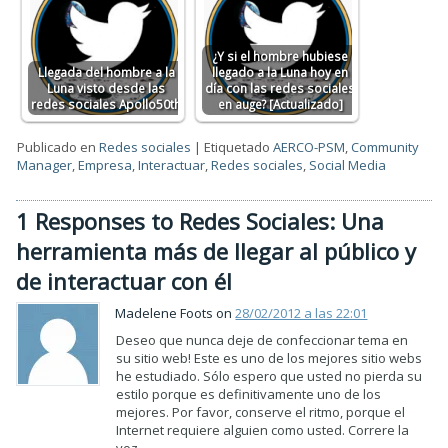
¿Y si el hombre hubiese
Llegada del hombre a la
llegado a la Luna hoy en
Luna visto desde las
día con las redes sociales
redes sociales Apollo50th
en auge? [Actualizado]
Publicado en
Redes sociales
|
Etiquetado
AERCO-PSM
,
Community
Manager
,
Empresa
,
Interactuar
,
Redes sociales
,
Social Media
1 Responses to Redes Sociales: Una
herramienta más de llegar al público y
de interactuar con él
Madelene Foots on
28/02/2012 a las 22:01
Deseo que nunca deje de confeccionar tema en
su sitio web! Este es uno de los mejores sitio webs
he estudiado. Sólo espero que usted no pierda su
estilo porque es definitivamente uno de los
mejores. Por favor, conserve el ritmo, porque el
Internet requiere alguien como usted. Correre la