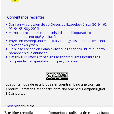
Comentarios recientes
Dani
en
Mi colección de catálogos de Expoelectrónica (90, 91, 92,
93, 94, 95, 96 y 2004)
maria
en
Facebook: cuenta inhabilitada, bloqueada o
suspendida. Por qué y solución
enyell
en
eSheep una mascota virtual gratis que te acompaña
en Windows y web
Juan Jose Corado
en
Cómo evitar que Facebook utilice nuestro
nombre en sus anuncios
Omar Raúl Olmos Alfonso
en
Facebook: cuenta inhabilitada,
bloqueada o suspendida. Por qué y solución
Los contenidos de este blog se encuentran bajo una Licencia
Creative Commons Reconocimiento-NoComercial-CompartirIgual
3.0 Unported.
Hosting
por Raiola.
Este blog recopila alguna información estadística de cada visitante