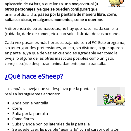
aplicación de 64 bits) y que lanza una
oveja virtual (u
otros personajes, ya que se pueden configurar)
que
anima el día a día,
pasea por la pantalla de manera libre, corre,
salta e, incluso, en algunos momentos, come o duerme
.
A diferencia de otras mascotas, no hay que hacer nada con ella
(cuidarla, darle de comer, etc.) sino solo disfrutar de sus acciones.
Cada vez pasamos más horas trabajando con el PC. Este programa,
sin tener grandes pretensiones, anima, sin distraer, lo que aparece
en pantalla, ya que de vez en cuando es agradable ver cómo la
oveja (o alguna de las otras mascotas posibles como un gato,
conejo, etc.) se desplazan animadamente por la pantalla.
¿Qué hace eSheep?
La simpática oveja que se desplaza por la pantalla
realiza las siguientes acciones:
Anda por la pantalla
Corre
Salta por la pantalla
Come flores
Sube y anda por los laterales de la pantalla
Se puede caer. Es posible “agarrarlo” con el cursor del ratón