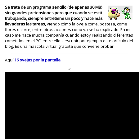
Se trata de un programa sencillo (de apenas 30 MB)
sin grandes pretensiones pero que cuando se está
trabajando, siempre entretiene un poco y hace más
llevaderas las tareas
, viendo cómo la oveja corre, bosteza, come
flores o corre, entre otras acciones como ya se ha explicado. En mi
caso me hace mucha compañía cuando estoy realizando diferentes
cometidos en el PC, entre ellos, escribir por ejemplo este artículo del
blog. Es una mascota virtual gratuita que conviene probar.
Aquí
16 ovejas por la pantalla
:
<