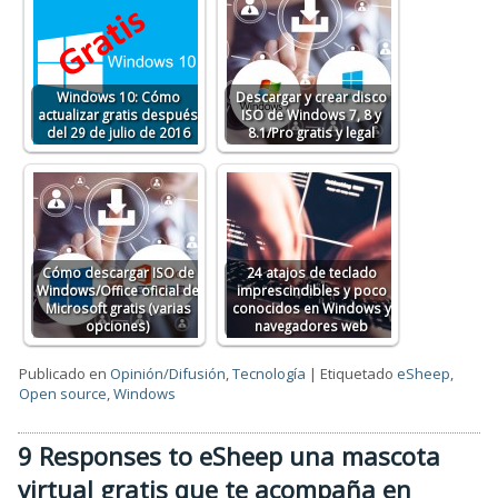
Windows 10: Cómo
Descargar y crear disco
actualizar gratis después
ISO de Windows 7, 8 y
del 29 de julio de 2016
8.1/Pro gratis y legal
Cómo descargar ISO de
24 atajos de teclado
Windows/Office oficial de
imprescindibles y poco
Microsoft gratis (varias
conocidos en Windows y
opciones)
navegadores web
Publicado en
Opinión/Difusión
,
Tecnología
|
Etiquetado
eSheep
,
Open source
,
Windows
9 Responses to eSheep una mascota
virtual gratis que te acompaña en