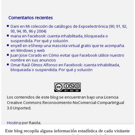
Comentarios recientes
Dani
en
Mi colección de catálogos de Expoelectrónica (90, 91, 92,
93, 94, 95, 96 y 2004)
maria
en
Facebook: cuenta inhabilitada, bloqueada o
suspendida. Por qué y solución
enyell
en
eSheep una mascota virtual gratis que te acompaña
en Windows y web
Juan Jose Corado
en
Cómo evitar que Facebook utilice nuestro
nombre en sus anuncios
Omar Raúl Olmos Alfonso
en
Facebook: cuenta inhabilitada,
bloqueada o suspendida. Por qué y solución
Los contenidos de este blog se encuentran bajo una Licencia
Creative Commons Reconocimiento-NoComercial-CompartirIgual
3.0 Unported.
Hosting
por Raiola.
Este blog recopila alguna información estadística de cada visitante
2023 - Christian Delgado von Eitzen
|
Inicio
|
Contacto
|
Mapa web
|
Aviso legal