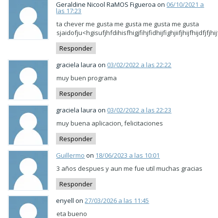
Geraldine Nicool RaMOS Figueroa on
06/10/2021 a
las 17:23
ta chever me gusta me gusta me gusta me gusta
sjaidofju<hgisufjhfdihisfhigjfihjfidhijfighjiifjhijfhijdfjfjhijfd
Responder
graciela laura on
03/02/2022 a las 22:22
muy buen programa
Responder
graciela laura on
03/02/2022 a las 22:23
muy buena aplicacion, felicitaciones
Responder
Guillermo
on
18/06/2023 a las 10:01
3 años despues y aun me fue util muchas gracias
Responder
enyell on
27/03/2026 a las 11:45
eta bueno