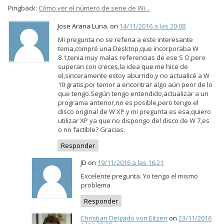
Pingback:
Cómo ver el número de serie de Wi...
Jose Arana Luna. on
14/11/2016 a las 20:08
Mi pregunta no se referia a este interesante
tema,compré una Desktop,que incorporaba W
8.1,tenia muy malas referencias de ese S O,pero
superan con creces,la idea que me hice de
el,sinceramente estoy aburrido,y no actualicé a W
10 gratis,por temor a encontrar algo aún peor de lo
que tengo.Según tengo entendido,actualizar a un
programa anterior,no es posible,pero tengo el
disco original de W XP.y mi pregunta es esa,quiero
utilizar XP ya que no dispongo del disco de W 7,es
o no factible? Gracias.
Responder
JD on
19/11/2016 a las 16:21
Excelente pregunta. Yo tengo el mismo
problema
Responder
Christian Delgado von Eitzen
on
23/11/2016