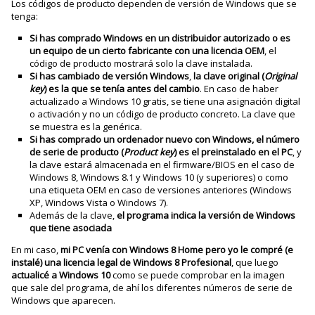
Los códigos de producto dependen de versión de Windows que se
tenga:
Si has comprado Windows en un distribuidor autorizado o es
un equipo de un cierto fabricante con una licencia OEM
, el
código de producto mostrará solo la clave instalada.
Si has cambiado de versión Windows
,
la clave original (
Original
key
) es la que se tenía antes del cambio
. En caso de haber
actualizado a Windows 10 gratis, se tiene una asignación digital
o activación y no un código de producto concreto. La clave que
se muestra es la genérica.
Si has comprado un ordenador nuevo con Windows, el número
de serie de producto (
Product key
) es el preinstalado en el PC
, y
la clave estará almacenada en el firmware/BIOS en el caso de
Windows 8, Windows 8.1 y Windows 10 (y superiores) o como
una etiqueta OEM en caso de versiones anteriores (Windows
XP, Windows Vista o Windows 7).
Además de la clave,
el programa indica la versión de Windows
que tiene asociada
En mi caso,
mi PC venía con Windows 8 Home pero yo le compré (e
instalé) una licencia legal de Windows 8 Profesional
, que luego
actualicé a Windows
10
como se puede comprobar en la imagen
que sale del programa, de ahí los diferentes números de serie de
Windows que aparecen.