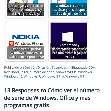
Descargar y crear disco
Windows 10: Cómo
ISO de Windows 7, 8 y
actualizar gratis después
8.1/Pro gratis y legal
del 29 de julio de 2016
Comprando y
Experimento: probar
descargando Windows 8
Windows Phone en un
Pro totalmente legal por
Nokia Lumia #pruebaWP
29,99 €
Publicado en
Opinión/Difusión
,
Tecnología
|
Etiquetado
COA
,
KeyFinder
,
legal
,
número de serie
,
ShowKeyPlus
,
Windows
,
Windows 10
,
Windows 7
,
Windows 8 Pro
,
Windows 8.1
13 Responses to Cómo ver el número
de serie de Windows, Office y más
programas gratis