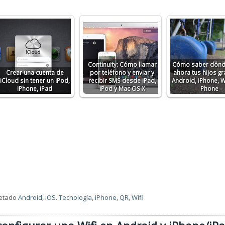
Continuity: Cómo llamar
Cómo saber dónd
Crear una cuenta de
por teléfono y enviar y
ahora tus hijos gr
iCloud sin tener un iPod,
recibir SMS desde iPad,
Android, iPhone,
iPhone, iPad
iPod y Mac OS X
Phone
uetado
Android
,
iOS. Tecnología
,
iPhone
,
QR
,
Wifi