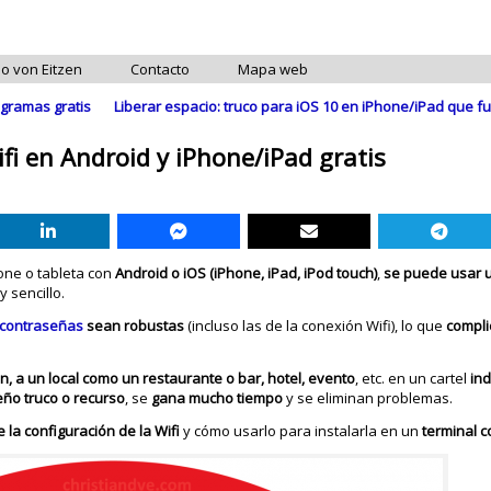
do von Eitzen
Contacto
Mapa web
gramas gratis
Liberar espacio: truco para iOS 10 en iPhone/iPad que fu
fi en Android y iPhone/iPad gratis
ne o tableta con
Android o iOS (iPhone, iPad, iPod touch)
,
se puede usar 
 sencillo.
contraseñas
sean robustas
(incluso las de la conexión Wifi), lo que
compli
, a un local como un restaurante o bar, hotel, evento
, etc. en un cartel
ind
ño truco o recurso
, se
gana mucho tiempo
y se eliminan problemas.
 la configuración de la Wifi
y cómo usarlo para instalarla en un
terminal c