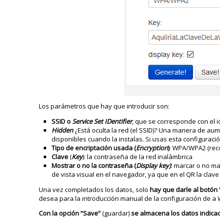
Los parámetros que hay que introducir son:
SSID o
Service Set IDentifier
, que se corresponde con el i
Hidden
¿Está oculta la red (el SSID)? Una manera de aum
disponibles cuando la instalas. Si usas esta configuraci
Tipo de encriptación usada (
Encryption
)
: WPA/WPA2 (rec
Clave
(
Key
): la contraseña de la red inalámbrica
Mostrar o no la contraseña (
Display key)
: marcar o no ma
de vista visual en el navegador, ya que en el QR la clave
Una vez completados los datos, solo
hay que darle al botón
desea para la introducción manual de la configuración de a W
Con la opción “Save”
(guardar)
se almacena los datos indica