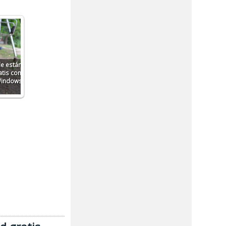
e están
atis con
 Windows