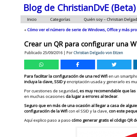
Blog de ChristianDvE (Beta)
Inicio
Categorías
Quién soy – Christian Delga
«
Cómo ver el número de serie de Windows, Office y más pro
Crear un QR para configurar una Wi
Publicado
25/09/2016
|
Por
Christian Delgado von Eitzen
Para facilitar la configuración de una red Wifi
en un smartpho
incluya la clave, SSID y
encriptación usada y generarlo es muy
Por cuestiones de seguridad
, es muy recomendable que las
en muchas ocasiones
da lugar a errores al teclear
.
Seguro que en más de una ocasión al llegar a casa de alguien
configuración de la Wifi
con el SSID y la clave,
con este peque
Aquí explico paso a paso
cómo generar gratis el código QR de