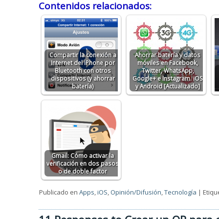
Contenidos relacionados:
Compartir la conexión a
Ahorrar batería y datos
Internet del iPhone por
móviles en Facebook,
Bluetooth con otros
Twitter, WhatsApp,
dispositivos (y ahorrar
Google+ e Instagram. iOS
batería)
y Android [Actualizado]
Gmail: Cómo activar la
verificación en dos pasos
o de doble factor
Publicado en
Apps
,
iOS
,
Opinión/Difusión
,
Tecnología
|
Etiq