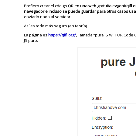
Prefiero crear el código QR
en una web gratuita evgeni/qifi e
navegador e incluso se puede guardar para otros casos us
enviarlo nada al servidor.
Así es todo más seguro (en teoría).
La página es
https://qifi.org/
, llamada “pure JS WiFi QR Code
JS puro.