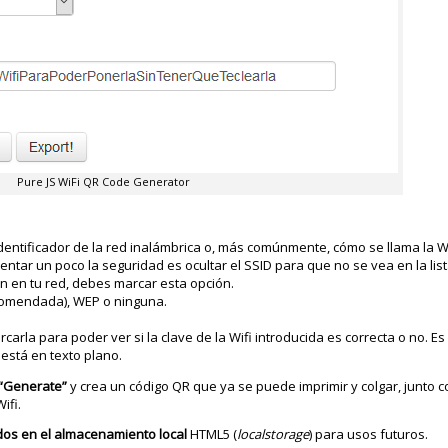
Pure JS WiFi QR Code Generator
dentificador de la red inalámbrica o, más comúnmente, cómo se llama la Wi
entar un poco la seguridad es ocultar el SSID para que no se vea en la lis
ón en tu red, debes marcar esta opción.
omendada), WEP o ninguna.
rcarla para poder ver si la clave de la Wifi introducida es correcta o no. E
 está en texto plano.
 “Generate”
y crea un código QR que ya se puede imprimir y colgar, junto co
ifi.
dos en el almacenamiento local
HTML5 (
localstorage
) para usos futuros.