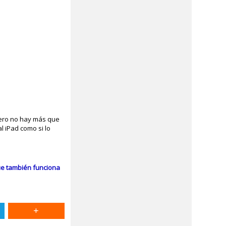
 pero no hay más que
l iPad como si lo
ue también funciona