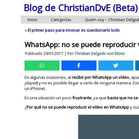
Blog de ChristianDvE (Beta)
Inicio
Categorías
Quién soy – Christian Delga
«
El primer paso para innovar es cuestionarlo todo
WhatsApp: no se puede reproducir v
Publicado
29/01/2017
|
Por
Christian Delgado von Eitzen
En algunas ocasiones, al
recibir por WhatsApp un vídeo
, ap
played
) y no es posible llegar a verlo de ninguna manera. E
un iPhone).
Es una situación un poco
frustrante
, ya que
basta que no se 
¿
Por qué no se puede reproducir el vídeo en WhatsApp
y cuá