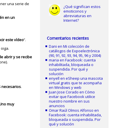
ener una serie de
¿Qué significan estos
emoticonos y
abreviaturas en
én en un
Internet?
Comentarios recientes
cir este vídeo
”.
Dani
en
Mi colección de
 oiga.
catálogos de Expoelectrónica
(90, 91, 92, 93, 94, 95, 96 y 2004)
 abrir y se recibe
maria
en
Facebook: cuenta
one).
inhabilitada, bloqueada o
suspendida. Por qué y
solución
enyell
en
eSheep una mascota
virtual gratis que te acompaña
S necesarios
.
en Windows y web
Juan Jose Corado
en
Cómo
evitar que Facebook utilice
nuestro nombre en sus
Uno muy
anuncios
Omar Raúl Olmos Alfonso
en
Facebook: cuenta inhabilitada,
bloqueada o suspendida. Por
qué y solución