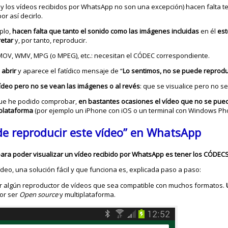
 y los vídeos recibidos por WhatsApp no son una excepción) hacen falta t
or así decirlo.
plo,
hacen falta que tanto el sonido como las imágenes incluidas
en él
est
retar
y, por tanto, reproducir.
 MOV, WMV, MPG (o MPEG), etc.: necesitan el CÓDEC correspondiente.
 abrir
y aparece el fatídico mensaje de “
Lo sentimos, no se puede reprodu
 vídeo pero no se vean las imágenes o al revés
: que se visualice pero no se
que he podido comprobar,
en bastantes ocasiones el vídeo que no se puede
 plataforma
(por ejemplo un iPhone con iOS o un terminal con Windows Ph
de reproducir este vídeo” en WhatsApp
para poder visualizar un vídeo recibido por WhatsApp es tener los CÓDEC
ídeo, una solución fácil y que funciona es, explicada paso a paso:
r algún reproductor de vídeos que sea compatible con muchos formatos.
por ser
Open source
y multiplataforma.