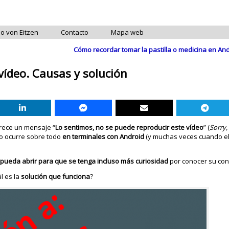
do von Eitzen
Contacto
Mapa web
Cómo recordar tomar la pastilla o medicina en And
ídeo. Causas y solución
arece un mensaje “
Lo sentimos, no se puede reproducir este vídeo
” (
Sorry,
sto ocurre sobre todo
en terminales con Android
(y muchas veces cuando el
pueda abrir para que se tenga incluso más curiosidad
por conocer su con
l es la
solución que funciona
?