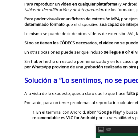
Para
reproducir un vídeo en cualquier plataforma
(y Android
tablas de decodificación y de interpretación
de los formatos, p
Para poder visualizar un fichero de extensión MP4
, por ejem
determinado formato
que el dispositivo
sea capaz de interp
Lo mismo se puede decir de otros vídeos de extensión AVI ,
Si no se tienen los CÓDECS necesarios, el vídeo no se puede
En otras ocasiones puede ser que incluso
se llegue a oír el
Sin haber hecho un estudio pormenorizado y en los casos 
por WhatsApp proviene de una grabación realizada en otra
Solución a “Lo sentimos, no se pue
A la vista de lo expuesto, queda claro que lo que hace
falta 
Por tanto, para no tener problemas al reproducir cualquier v
En el terminal con Android,
abrir “Google Play”
y busca
recomendable
es VLC for Android
por su versatilidad y 