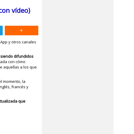
con vídeo)
sApp y otros canales
n siendo difundidos
onada con cómo
de aquellas a los que
el momento, la
nglés, francés y
ctualizada que