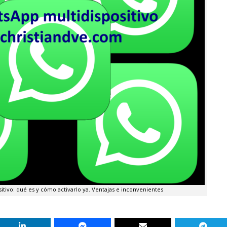
tivo: qué es y cómo activarlo ya. Ventajas e inconvenientes