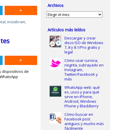
Archivos
Archivos
tal
,
instabram
,
Artículos más leídos
Descargar y crear
ntes
disco ISO de Windows
7, 8 y 8.1/Pro gratis y
legal
Cómo usar cursiva,
negrita, subrayado en
Instagram,
s dispositivos de
Twitter/Facebook y
e WhatsApp
más
WhatsApp web: qué
es, usos y para qué
sirve en iPhone,
Android, Windows
Phone y BlackBerry
Cómo buscar en
Facebook post
antiguos y mucho más
fácilmente