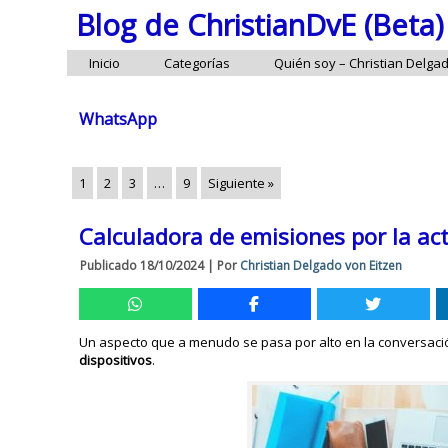
Blog de ChristianDvE (Beta)
Inicio
Categorías
Quién soy – Christian Delga
WhatsApp
1
2
3
…
9
Siguiente »
Calculadora de emisiones por la act
Publicado
18/10/2024
|
Por
Christian Delgado von Eitzen
Un aspecto que a menudo se pasa por alto en la conversació
dispositivos
.