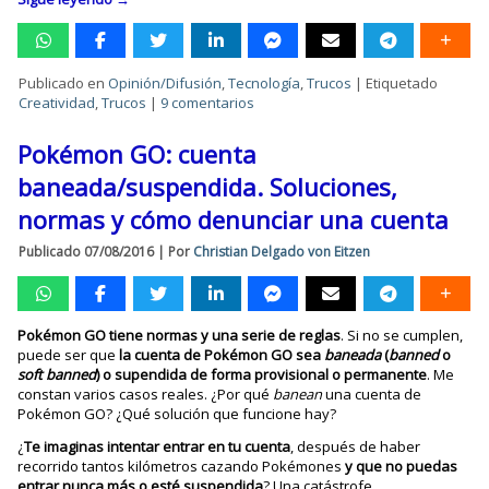
Publicado en
Opinión/Difusión
,
Tecnología
,
Trucos
|
Etiquetado
Creatividad
,
Trucos
|
9 comentarios
Pokémon GO: cuenta
baneada/suspendida. Soluciones,
normas y cómo denunciar una cuenta
Publicado
07/08/2016
|
Por
Christian Delgado von Eitzen
Pokémon GO tiene normas y una serie de reglas
. Si no se cumplen,
puede ser que
la cuenta de Pokémon GO sea
baneada
(
banned
o
soft banned
) o supendida de forma provisional o permanente
. Me
constan varios casos reales. ¿Por qué
banean
una cuenta de
Pokémon GO? ¿Qué solución que funcione hay?
¿
Te imaginas intentar entrar en tu cuenta
, después de haber
recorrido tantos kilómetros cazando Pokémones
y que no puedas
entrar nunca más o esté suspendida
? Una catástrofe…