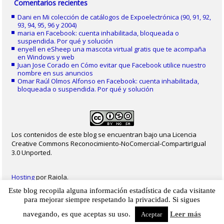
Comentarios recientes
Dani
en
Mi colección de catálogos de Expoelectrónica (90, 91, 92,
93, 94, 95, 96 y 2004)
maria
en
Facebook: cuenta inhabilitada, bloqueada o
suspendida. Por qué y solución
enyell
en
eSheep una mascota virtual gratis que te acompaña
en Windows y web
Juan Jose Corado
en
Cómo evitar que Facebook utilice nuestro
nombre en sus anuncios
Omar Raúl Olmos Alfonso
en
Facebook: cuenta inhabilitada,
bloqueada o suspendida. Por qué y solución
Los contenidos de este blog se encuentran bajo una Licencia
Creative Commons Reconocimiento-NoComercial-CompartirIgual
3.0 Unported.
Hosting
por Raiola.
Este blog recopila alguna información estadística de cada visitante
2023 - Christian Delgado von Eitzen
|
Inicio
|
Contacto
|
Mapa web
|
Aviso legal
para mejorar siempre respetando la privacidad. Si sigues
|
Privacidad
|
Cookies
navegando, es que aceptas su uso.
Leer más
Aceptar