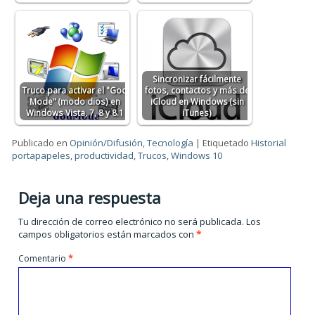
Sincronizar fácilmente
Truco para activar el "God
fotos, contactos y más de
Mode" (modo dios) en
iCloud en Windows (sin
Windows Vista, 7, 8 y 8.1
iTunes)
Publicado en
Opinión/Difusión
,
Tecnología
|
Etiquetado
Historial
portapapeles
,
productividad
,
Trucos
,
Windows 10
Deja una respuesta
Tu dirección de correo electrónico no será publicada.
Los
campos obligatorios están marcados con
*
Comentario
*