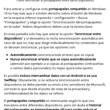
Cómo sincronizar el portapapeles entre varios dispositivos
Para activar y configurar este
portapapeles compartido
en Windows
10 no hay más que ir a botón derecho sobre el botón de Windows
en la esquina inferior izquierda > configuración > Busca
“Portapapeles” y elige la opción “Sincronización del portapapeles
en la nube”. Ambos dispositivos deben usar la misma clave.
En esta pantalla solo hay que activar la opción “
Sincronizar entre
dispositivos
” y si deseamos (o no) la sincronización automática (en
caso de que no, hay que elegir individualmente los contenidos que
se desean sincronizar, ya que las opciones son:
Automáticamente
(sincroniza todo el texto que se copia)
Nunca sincronizar el texto que se copia automáticamente
(atención por ejemplo a si copias al portapapeles contraseñas
o ciertos datos personales). Es mejor quizá esta opción.
Es posible
incluso intercambiar datos con un Android si se usa
Swiftkey
. Obviamente, si se activa la sincronización entre
dispositivos se debe permitir su envío a los servidores de Microsoft,
con todo lo que desde el punto de vista de la privacidad y
confidencialidad de los datos se refiere.
El
portapapeles compartido
es interesante según lo que nos
movamos entre diferentes dispositivos, pero sin duda el
historial
del portapapeles es tremendamente útil para poder reducir el