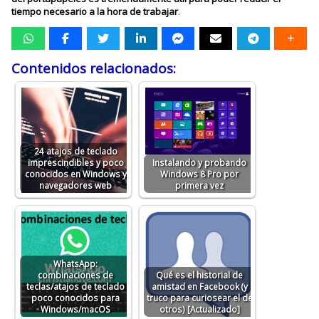
tiempo necesario a la hora de trabajar
.
Contenidos relacionados:
24 atajos de teclado
imprescindibles y poco
Instalando y probando
conocidos en Windows y
Windows 8 Pro por
navegadores web
primera vez
WhatsApp:
combinaciones de
Qué es el historial de
teclas/atajos de teclado
amistad en Facebook (y
poco conocidos para
truco para curiosear el de
Windows/macOS
otros) [Actualizado]