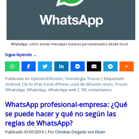
WhatsApp: cómo enviar mensajes masivos personalizados desde Excel
Sigue leyendo
→
Publicado en
Opinión/Difusión
,
Tecnología
,
Trucos
|
Etiquetado
Android
,
Clic to chat
,
Excel
,
iPhone
,
Lista de difusión
,
truco
,
Trucos
WhatsApp
,
WhatsApp
,
WhatsApp web
|
765 comentarios
WhatsApp profesional-empresa: ¿Qué
se puede hacer y qué no según las
reglas de WhatsApp?
Publicado
31/01/2016
|
Por
Christian Delgado von Eitzen