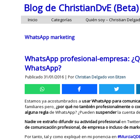
Blog de ChristianDvE (Beta)
Inicio
Categorías
Quién soy – Christian Delga
WhatsApp marketing
WhatsApp profesional-empresa: ¿Qu
WhatsApp?
Publicado
31/01/2016
|
Por
Christian Delgado von Eitzen
Estamos ya acostumbrados a
usar WhatsApp para comunicar
familiares pero,
¿por qué no también profesionalmente o co
alguna regla
de WhatsApp? ¿Pueden
suspender
la cuenta d
Nadie ve extraño difundir su actividad profesional
en Twitter
de comunicación profesional, de empresa o incluso de mark
Por tanto, tal y como expliqué en mi ponencia en
#MurciaQD