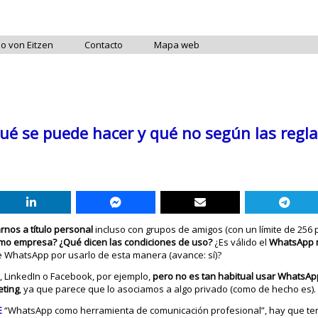
do von Eitzen
Contacto
Mapa web
é se puede hacer y qué no según las regla
nos a título personal
incluso con grupos de amigos (con un límite de 256 
mo empresa? ¿Qué dicen las condiciones de uso?
¿Es válido el
WhatsApp 
e WhatsApp por usarlo de esta manera (avance: sí)?
, LinkedIn o Facebook, por ejemplo,
pero no es tan habitual usar WhatsAp
eting
, ya que parece que lo asociamos a algo privado (como de hecho es).
E
“WhatsApp como herramienta de comunicación profesional”, hay que ten