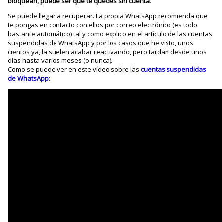
bloquean, puede ser que te quedes sin cuenta
.
Se puede llegar a recuperar. La propia WhatsApp recomienda que
te pongas en contacto con ellos por correo electrónico (es todo
bastante automático) tal y como explico en el artículo de las cuentas
suspendidas de WhatsApp y por los casos que he visto, unos
cientos ya, la suelen acabar reactivando, pero tardan desde unos
días hasta varios meses (o nunca).
Como se puede ver en este vídeo sobre las
cuentas suspendidas
de WhatsApp
: