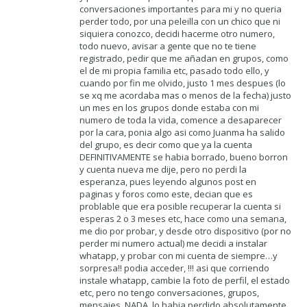
conversaciones importantes para mi y no queria
perder todo, por una peleilla con un chico que ni
siquiera conozco, decidi hacerme otro numero,
todo nuevo, avisar a gente que no te tiene
registrado, pedir que me añadan en grupos, como
el de mi propia familia etc, pasado todo ello, y
cuando por fin me olvido, justo 1 mes despues (lo
se xq me acordaba mas o menos de la fecha) justo
un mes en los grupos donde estaba con mi
numero de toda la vida, comence a desaparecer
por la cara, ponia algo asi como Juanma ha salido
del grupo, es decir como que ya la cuenta
DEFINITIVAMENTE se habia borrado, bueno borron
y cuenta nueva me dije, pero no perdi la
esperanza, pues leyendo algunos post en
paginas y foros como este, decian que es
problable que era posible recuperar la cuenta si
esperas 2 o 3 meses etc, hace como una semana,
me dio por probar, y desde otro dispositivo (por no
perder mi numero actual) me decidi a instalar
whatapp, y probar con mi cuenta de siempre…y
sorpresa!! podia acceder, !!! asi que corriendo
instale whatapp, cambie la foto de perfil, el estado
etc, pero no tengo conversaciones, grupos,
mensajes, NADA, lo habia perdido absolutamente