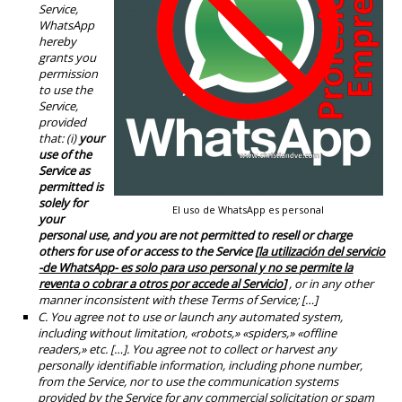
Service,
WhatsApp
hereby
grants you
permission
to use the
Service,
provided
that: (i)
your
use of the
Service as
permitted is
solely for
El uso de WhatsApp es personal
your
personal use, and you are not permitted to resell or charge
others for use of or access to the Service [
la utilización del servicio
-de WhatsApp- es solo para uso personal y no se permite la
reventa o cobrar a otros por accede al Servicio
]
, or in any other
manner inconsistent with these Terms of Service; […]
C. You agree not to use or launch any automated system,
including without limitation, «robots,» «spiders,» «offline
readers,» etc. […]. You agree not to collect or harvest any
personally identifiable information, including phone number,
from the Service, nor to use the communication systems
provided by the Service for any commercial solicitation or spam