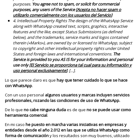
purposes.
You agree not to spam, or solicit for commercial
purposes, any users of the Service
[
Acepta no hacer spam o
utilizarlo comercialmente con los usuarios del Servicio
]
4. Intellectual Property Rights The design of the WhatsApp Service
along with WhatsApp created text, scripts, graphics, interactive
features and the like, except Status Submissions (as defined
below), and the trademarks, service marks and logos contained
therein («Marks»), are owned by or licensed to WhatsApp, subject
to copyright and other intellectual property rights under United
States and foreign laws and international conventions.
The
Service is provided to you AS IS for your information and personal
use only
[El Servicio se proporciona tal cual para su información y
uso personal exclusivamente
]
.
[…].
Lo que parece claro es que
hay que tener cuidado lo que se hace
con WhatsApp
.
Con un uso personal
algunos usuarios y marcas incluyen servicios
profesionales, rozando las condiciones de uso de WhatsApp.
De lo que
no cabe ninguna duda
es de que
no se puede usar como
herramienta comercial
.
En mi caso
he puesto en marcha varias iniciativas en empresas y
entidades desde el año 2.012 en las que se utiliza WhatsApp como
forma de comunicación
y los resultados son muy buenos, utilizado