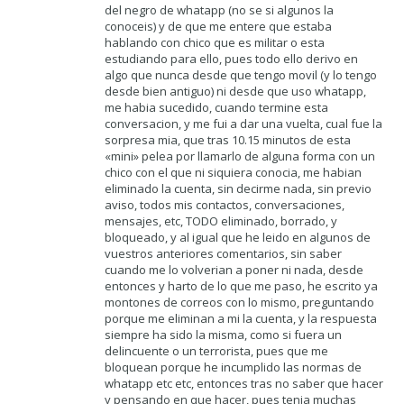
del negro de whatapp (no se si algunos la
conoceis) y de que me entere que estaba
hablando con chico que es militar o esta
estudiando para ello, pues todo ello derivo en
algo que nunca desde que tengo movil (y lo tengo
desde bien antiguo) ni desde que uso whatapp,
me habia sucedido, cuando termine esta
conversacion, y me fui a dar una vuelta, cual fue la
sorpresa mia, que tras 10.15 minutos de esta
«mini» pelea por llamarlo de alguna forma con un
chico con el que ni siquiera conocia, me habian
eliminado la cuenta, sin decirme nada, sin previo
aviso, todos mis contactos, conversaciones,
mensajes, etc, TODO eliminado, borrado, y
bloqueado, y al igual que he leido en algunos de
vuestros anteriores comentarios, sin saber
cuando me lo volverian a poner ni nada, desde
entonces y harto de lo que me paso, he escrito ya
montones de correos con lo mismo, preguntando
porque me eliminan a mi la cuenta, y la respuesta
siempre ha sido la misma, como si fuera un
delincuente o un terrorista, pues que me
bloquean porque he incumplido las normas de
whatapp etc etc, entonces tras no saber que hacer
y pensando en que hacer, pues tenia muchas