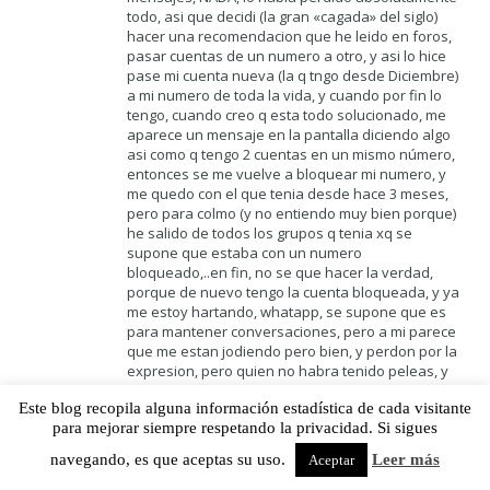
todo, asi que decidi (la gran «cagada» del siglo)
hacer una recomendacion que he leido en foros,
pasar cuentas de un numero a otro, y asi lo hice
pase mi cuenta nueva (la q tngo desde Diciembre)
a mi numero de toda la vida, y cuando por fin lo
tengo, cuando creo q esta todo solucionado, me
aparece un mensaje en la pantalla diciendo algo
asi como q tengo 2 cuentas en un mismo número,
entonces se me vuelve a bloquear mi numero, y
me quedo con el que tenia desde hace 3 meses,
pero para colmo (y no entiendo muy bien porque)
he salido de todos los grupos q tenia xq se
supone que estaba con un numero
bloqueado,..en fin, no se que hacer la verdad,
porque de nuevo tengo la cuenta bloqueada, y ya
me estoy hartando, whatapp, se supone que es
para mantener conversaciones, pero a mi parece
que me estan jodiendo pero bien, y perdon por la
expresion, pero quien no habra tenido peleas, y
broncas con gente, yo he tenido miles!! y por tener
Este blog recopila alguna información estadística de cada visitante
una con un chico muy muy directo, y que seguro
para mejorar siempre respetando la privacidad. Si sigues
exagero todo lo que le dije, tengo un monton de
problemas, he escrito varias veces a la pagina y
navegando, es que aceptas su uso.
Leer más
Aceptar
ya no me responden, me pasa como a vosotros,
que te dicen que no piensan responder preguntas