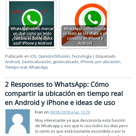
WhatsApp: cómo marcar
WhatsApp: cómo buscar
un chat como no leído
un texto en los chats o un
¿Cambia el doble check
contacto en iPhone y
azul? iPhone y Android
Android
Publicado en
iOS
,
Opinión/Difusión
,
Tecnología
|
Etiquetado
Android
,
Geolocalización
,
geolocalizado
,
iPhone
,
por ubicación
,
Tiempo real
,
WhatsApp
2 Responses to WhatsApp: Cómo
compartir la ubicación en tiempo real
en Android y iPhone e ideas de uso
Fran on
06/05/2018 a las 13:29
Muy interesante ya que desconocía esta función
de Whatsapp y eso que lo uso todos los días pero
lo cierto es que está bastante escondida o por lo