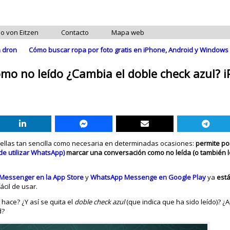
do von Eitzen
Contacto
Mapa web
n dron
Cómo buscar ropa por foto gratis en iPhone, Android y Window
o no leído ¿Cambia el doble check azul? i
llas tan sencilla como necesaria en determinadas ocasiones:
permite po
e utilizar WhatsApp)
marcar una conversación como no leída
(o también l
Messenger en la App Store
y
WhatsApp Messenge en Google Play
ya
está
ácil de usar.
hace? ¿Y así se quita el
doble check azul
(que indica que ha sido leído)? ¿
d?