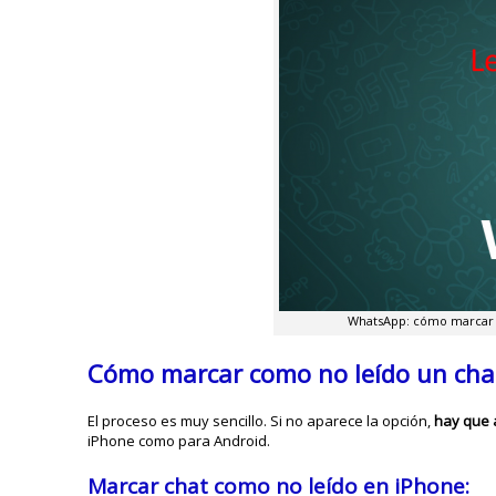
WhatsApp: cómo marcar u
Cómo marcar como no leído un ch
El proceso es muy sencillo. Si no aparece la opción,
hay que a
iPhone como para Android.
Marcar chat como no leído en iPhone
: