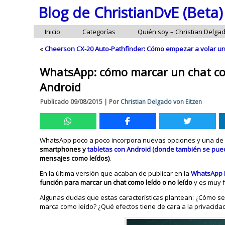
Blog de ChristianDvE (Beta)
Inicio
Categorías
Quién soy – Christian Delga
«
Cheerson CX-20 Auto-Pathfinder: Cómo empezar a volar u
WhatsApp: cómo marcar un chat com
Android
Publicado
09/08/2015
|
Por
Christian Delgado von Eitzen
WhatsApp poco a poco incorpora nuevas opciones y una de e
smartphones y
tabletas con Android (donde también se pued
mensajes como leídos)
.
En la última versión que acaban de publicar en la
WhatsApp 
función para marcar un chat como leído o no leído
y es muy f
Algunas dudas que estas características plantean: ¿Cómo se 
marca como leído? ¿Qué efectos tiene de cara a la privacida