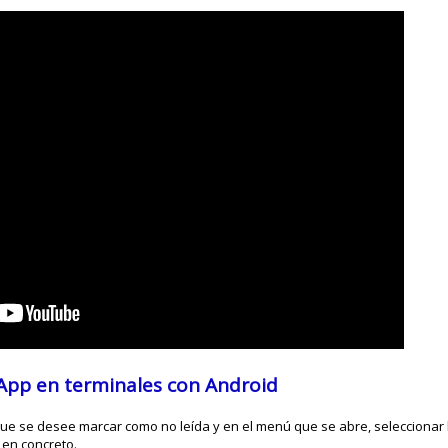
App en terminales con Android
ue se desee marcar como no leída y en el menú que se abre, seleccionar 
 en concreto.