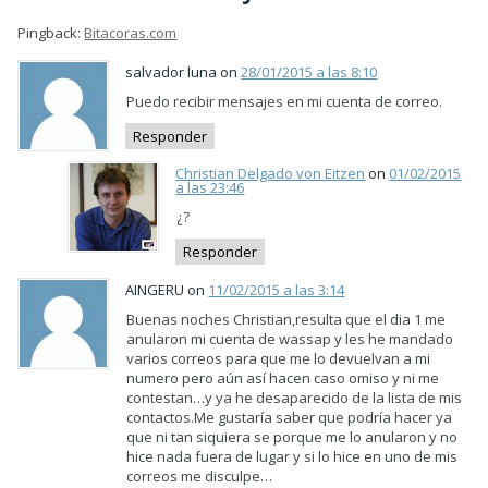
Pingback:
Bitacoras.com
salvador luna on
28/01/2015 a las 8:10
Puedo recibir mensajes en mi cuenta de correo.
Responder
Christian Delgado von Eitzen
on
01/02/2015
a las 23:46
¿?
Responder
AINGERU on
11/02/2015 a las 3:14
Buenas noches Christian,resulta que el dia 1 me
anularon mi cuenta de wassap y les he mandado
varios correos para que me lo devuelvan a mi
numero pero aún así hacen caso omiso y ni me
contestan…y ya he desaparecido de la lista de mis
contactos.Me gustaría saber que podría hacer ya
que ni tan siquiera se porque me lo anularon y no
hice nada fuera de lugar y si lo hice en uno de mis
correos me disculpe…