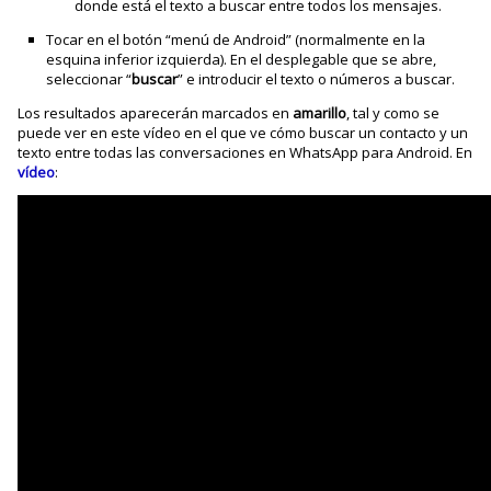
donde está el texto a buscar entre todos los mensajes.
Tocar en el botón “menú de Android” (normalmente en la
esquina inferior izquierda). En el desplegable que se abre,
seleccionar “
buscar
” e introducir el texto o números a buscar.
Los resultados aparecerán marcados en
amarillo
, tal y como se
puede ver en este vídeo en el que ve cómo buscar un contacto y un
texto entre todas las conversaciones en WhatsApp para Android. En
vídeo
: