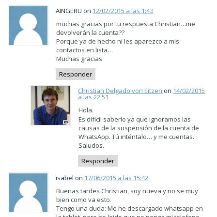
AINGERU on
12/02/2015 a las 1:43
muchas gracias por tu respuesta Christian…me
devolverán la cuenta??
Porque ya de hecho ni les aparezco a mis
contactos en lista…
Muchas gracias
Responder
Christian Delgado von Eitzen
on
14/02/2015
a las 22:51
Hola.
Es difícil saberlo ya que ignoramos las
causas de la suspensión de la cuenta de
WhatsApp. Tú inténtalo… y me cuentas.
Saludos.
Responder
isabel on
17/06/2015 a las 15:42
Buenas tardes Christian, soy nueva y no se muy
bien como va esto.
Tengo una duda: Me he descargado whatsapp en
la tablet, pero he leido que no ponga mi telefono