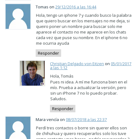
Tomas on
29/12/2016 a las 16:44
Hola, tengo un iphone 7 y cuando busco la palabra
que quiero buscar en los mensajes no me deja, si
queiro poner un nombre para buscar solo me
aparece el contacto no me aparece en los chats
cada vez que puse su nombre. En el iphone 6 no
me ocurria ayuda
Responder
Christian Delgado von Eitzen
on
05/01/2017
a las 1:12
Hola, Tomás
Pues ni idea. A mí me funciona bien en el
mío. Prueba a actualizar la versión, pero
sin un iPhone 7 no lo puedo probar.
Saludos.
Responder
Mara vencía on
08/07/2018 a las 22:37
Perdí tres contactos o borre sin querer ellos son
de chihuhua y quiero recuperarlos solo los tuve
como contacto unas horas , podría recuperarlos ?