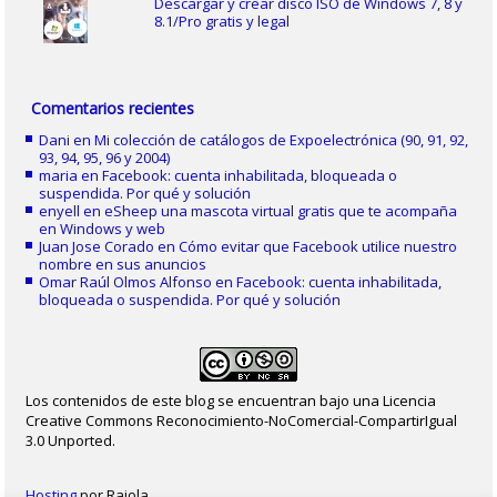
Descargar y crear disco ISO de Windows 7, 8 y
8.1/Pro gratis y legal
Comentarios recientes
Dani
en
Mi colección de catálogos de Expoelectrónica (90, 91, 92,
93, 94, 95, 96 y 2004)
maria
en
Facebook: cuenta inhabilitada, bloqueada o
suspendida. Por qué y solución
enyell
en
eSheep una mascota virtual gratis que te acompaña
en Windows y web
Juan Jose Corado
en
Cómo evitar que Facebook utilice nuestro
nombre en sus anuncios
Omar Raúl Olmos Alfonso
en
Facebook: cuenta inhabilitada,
bloqueada o suspendida. Por qué y solución
Los contenidos de este blog se encuentran bajo una Licencia
Creative Commons Reconocimiento-NoComercial-CompartirIgual
3.0 Unported.
Hosting
por Raiola.