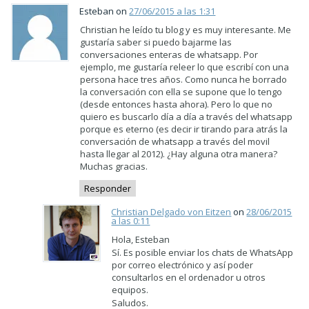
Esteban on
27/06/2015 a las 1:31
Christian he leído tu blog y es muy interesante. Me
gustaría saber si puedo bajarme las
conversaciones enteras de whatsapp. Por
ejemplo, me gustaría releer lo que escribí con una
persona hace tres años. Como nunca he borrado
la conversación con ella se supone que lo tengo
(desde entonces hasta ahora). Pero lo que no
quiero es buscarlo día a día a través del whatsapp
porque es eterno (es decir ir tirando para atrás la
conversación de whatsapp a través del movil
hasta llegar al 2012). ¿Hay alguna otra manera?
Muchas gracias.
Responder
Christian Delgado von Eitzen
on
28/06/2015
a las 0:11
Hola, Esteban
Sí. Es posible enviar los chats de WhatsApp
por correo electrónico y así poder
consultarlos en el ordenador u otros
equipos.
Saludos.