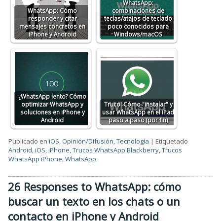
WhatsApp:
WhatsApp: Cómo
combinaciones de
responder y citar
teclas/atajos de teclado
mensajes concretos en
poco conocidos para
iPhone y Android
Windows/macOS
¿WhatsApp lento? Cómo
optimizar WhatsApp y
Truco: Cómo "instalar" y
soluciones en iPhone y
usar WhatsApp en el iPad
Android
paso a paso (por fin)
Publicado en
iOS
,
Opinión/Difusión
,
Tecnología
|
Etiquetado
Android
,
iOS
,
iPhone
,
Trucos WhatsApp Blackberry
,
Trucos
WhatsApp iPhone
,
WhatsApp
26 Responses to WhatsApp: cómo
buscar un texto en los chats o un
contacto en iPhone y Android