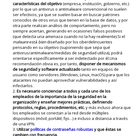
características del objetivo
(empresa, institución, gobierno, etc.)
por lo que un antivirus o antimalware convencional no suelen
ser efectivos, ya que se suelen basar en buscar patrones
conocidos de otros virus que tienen en la base de datos, y por
otra parte realizan análisis de comportamiento, pero no
siempre aciertan, generando en ocasiones falsos positivos
(que detecta una amenaza cuando no la hay realmente).Si el
malware
está
bien
diseñado por los ciberdelincuentes
pensando en su objetivo (suponiendo que sepa qué
antivirus/antimalware/medidas de seguridad utiliza), podrá
orientarse específicamente a ser indetectado por él.Una
recomendación obvia es, por tanto,
disponer de mecanismos
de seguridad y software actualizado
tanto en equipos de
usuario como servidores (Windows, Linux, macOS) para que los
atacantes no puedan aprovechar vulnerabilidades y así
infectarlos.
Es necesario concienciar a todos y cada uno de los
empleados de la importancia de la seguridad en la
organización y enseñar mejores prácticas, definiendo
protocolos, reglas, procedimientos, etc.
y más incluso ahora que
los empleados se conectan a la red desde múltiples
dispositivos (móvil, portátil, fijo…) e incluso a distancia a través
de una VPN.
Utilizar
políticas de contraseñas robustas
y que éstas se
cambien con frecuencia.