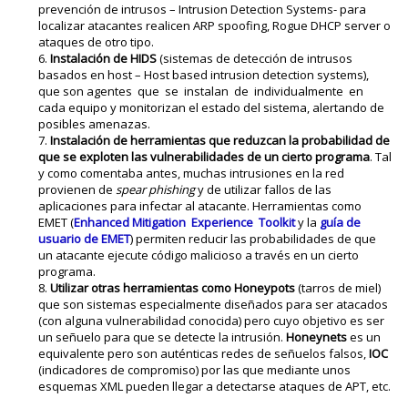
prevención de intrusos – Intrusion Detection Systems- para
localizar atacantes realicen ARP spoofing, Rogue DHCP server o
ataques de otro tipo.
Instalación de HIDS
(sistemas de detección de intrusos
basados en host – Host based intrusion detection systems),
que son agentes que se instalan de individualmente en
cada equipo y monitorizan el estado del sistema, alertando de
posibles amenazas.
Instalación de herramientas que reduzcan la probabilidad de
que se exploten las vulnerabilidades de un cierto programa
. Tal
y como comentaba antes, muchas intrusiones en la red
provienen de
spear phishing
y de utilizar fallos de las
aplicaciones para infectar al atacante. Herramientas como
EMET (
Enhanced Mitigation Experience Toolkit
y la
guía de
usuario de EMET
) permiten reducir las probabilidades de que
un atacante ejecute código malicioso a través en un cierto
programa.
Utilizar otras herramientas como Honeypots
(tarros de miel)
que son sistemas especialmente diseñados para ser atacados
(con alguna vulnerabilidad conocida) pero cuyo objetivo es ser
un señuelo para que se detecte la intrusión.
Honeynets
es un
equivalente pero son auténticas redes de señuelos falsos,
IOC
(indicadores de compromiso) por las que mediante unos
esquemas XML pueden llegar a detectarse ataques de APT, etc.