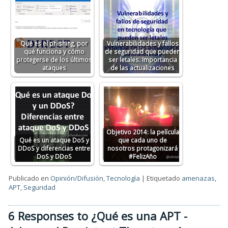
Qué es el phishing, por
Vulnerabilidades y fallos
qué funciona y cómo
de seguridad que pueden
protegerse de los últimos
ser letales. Importancia
ataques
de las actualizaciones
Objetivo 2014: la película
Qué es un ataque DoS y
que cada uno de
DDoS y diferencias entre
nosotros protagonizará
DoS y DDoS
#FelizAño
Publicado en
Opinión/Difusión
,
Tecnología
|
Etiquetado
amenazas
,
APT
,
Seguridad
6 Responses to ¿Qué es una APT -