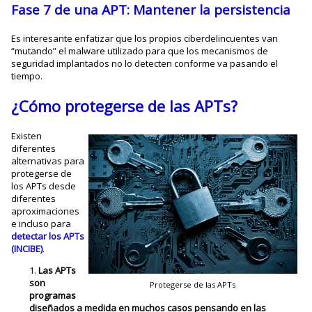
Fase 7 de una APT: Mantener la
persistencia
Es interesante enfatizar que los propios ciberdelincuentes van
“mutando” el malware utilizado para que los mecanismos de
seguridad implantados no lo detecten conforme va pasando el
tiempo.
¿Cómo protegerse de las APTs?
Existen
diferentes
alternativas para
protegerse de
los APTs desde
diferentes
aproximaciones
e incluso para
detectar los APTs
(INCIBE)
.
Las APTs
son
Protegerse de las APTs
programas
diseñados a medida en muchos casos pensando en las