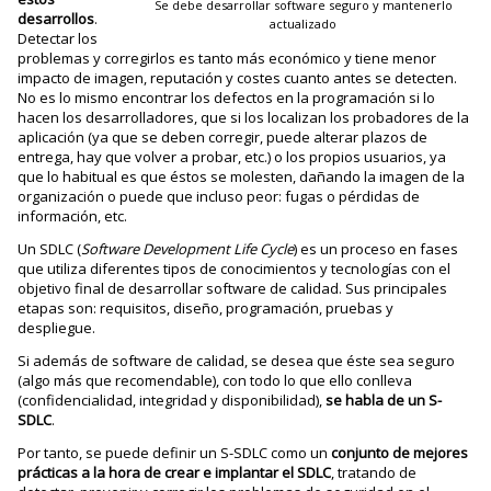
Se debe desarrollar software seguro y mantenerlo
desarrollos
.
actualizado
Detectar los
problemas y corregirlos es tanto más económico y tiene menor
impacto de imagen, reputación y costes cuanto antes se detecten.
No es lo mismo encontrar los defectos en la programación si lo
hacen los desarrolladores, que si los localizan los probadores de la
aplicación (ya que se deben corregir, puede alterar plazos de
entrega, hay que volver a probar, etc.) o los propios usuarios, ya
que lo habitual es que éstos se molesten, dañando la imagen de la
organización o puede que incluso peor: fugas o pérdidas de
información, etc.
Un SDLC (
Software Development Life Cycle
) es un proceso en fases
que utiliza diferentes tipos de conocimientos y tecnologías con el
objetivo final de desarrollar software de calidad. Sus principales
etapas son: requisitos, diseño, programación, pruebas y
despliegue.
Si además de software de calidad, se desea que éste sea seguro
(algo más que recomendable), con todo lo que ello conlleva
(confidencialidad, integridad y disponibilidad),
se habla de un S-
SDLC
.
Por tanto, se puede definir un S-SDLC como un
conjunto de mejores
prácticas a la hora de crear e implantar el SDLC
, tratando de