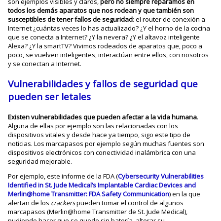
son ejemplos visibles y claros,
pero no siempre reparamos en
todos los demás aparatos que nos rodean y que también son
susceptibles de tener fallos de seguridad
: el router de conexión a
Internet ¿cuántas veces lo has actualizado? ¿Y el horno de la cocina
que se conecta a Internet? ¿Y la nevera? ¿Y el altavoz inteligente
Alexa? ¿Y la smartTV? Vivimos rodeados de aparatos que, poco a
poco, se vuelven inteligentes, interactúan entre ellos, con nosotros
y se conectan a Internet.
Vulnerabilidades y fallos de seguridad que
pueden ser letales
Existen vulnerabilidades que pueden afectar a la vida humana
.
Alguna de ellas por ejemplo son las relacionadas con los
dispositivos vitales y desde hace ya tiempo, sigo este tipo de
noticias. Los marcapasos por ejemplo según muchas fuentes son
dispositivos electrónicos con conectividad inalámbrica con una
seguridad mejorable.
Por ejemplo, este informe de la FDA (
Cybersecurity Vulnerabilities
Identified in St. Jude Medical’s Implantable Cardiac Devices and
Merlin@home Transmitter: FDA Safety Communication
) en la que
alertan de los
crackers
pueden tomar el control de algunos
marcapasos (Merlin@home Transmitter de St. Jude Medical),
pudiendo hacer que se quede sin batería, alterar su