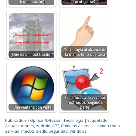
(continuación)
protegerse?
Tecnología al alcance de
¿Qué es un host bastión?
la mano. Es lo que toca
Seguimos cada vez más
resfriados (segunda
Una ventana con Vista
parte)
Publicado en
Opinión/Difusión
,
Tecnología
|
Etiquetado
Actualizaciones
,
Android
,
APT
,
Crime as a service
,
crimen como
servicio
,
macOS
,
s-sdlc
,
Seguridad
,
Windows