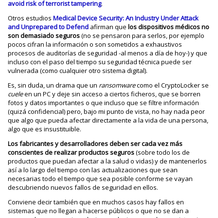
avoid risk of terrorist tampering
.
Otros estudios
Medical Device Security: An Industry Under Attack
and Unprepared to Defend
afirman que
los dispositivos médicos no
son demasiado seguros
(no se pensaron para serlos, por ejemplo
pocos cifran la información o son sometidos a exhaustivos
procesos de auditorías de seguridad -al menos a día de hoy-) y que
incluso con el paso del tiempo su seguridad técnica puede ser
vulnerada (como cualquier otro sistema digital).
Es, sin duda, un drama que un
ransomware
como el CryptoLocker se
cuele
en un PC y deje sin acceso a ciertos ficheros, que se borren
fotos y datos importantes o que incluso que se filtre información
(quizá confidencial) pero, bajo mi punto de vista, no hay nada peor
que algo que pueda afectar directamente a la vida de una persona,
algo que es insustituible.
Los fabricantes y desarrolladores deben ser cada vez más
conscientes de realizar productos seguros
(sobre todo los de
productos que puedan afectar a la salud o vidas) y de mantenerlos
así a lo largo del tiempo con las actualizaciones que sean
necesarias todo el tiempo que sea posible conforme se vayan
descubriendo nuevos fallos de seguridad en ellos.
Conviene decir también que en muchos casos hay fallos en
sistemas que no llegan a hacerse públicos o que no se dan a