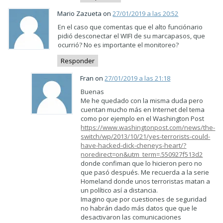
Mario Zazueta on
27/01/2019 a las 20:52
En el caso que comentas que el alto funciónario
pidió desconectar el WIFI de su marcapasos, que
ocurrió? No es importante el monitoreo?
Responder
Fran on
27/01/2019 a las 21:18
Buenas
Me he quedado con la misma duda pero
cuentan mucho más en Internet del tema
como por ejemplo en el Washington Post
https://www.washingtonpost.com/news/the-
switch/wp/2013/10/21/yes-terrorists-could-
have-hacked-dick-cheneys-heart/?
noredirect=on&utm_term=.550927f513d2
donde confiman que lo hicieron pero no
que pasó después. Me recuerda a la serie
Homeland donde unos terroristas matan a
un político así a distancia.
Imagino que por cuestiones de seguridad
no habrán dado más datos que que le
desactivaron las comunicaciones