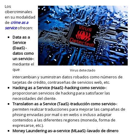
Los
cibercriminales
en su modalidad
de
crime as a
service
ofrecen:
Data as a
Service
(DaaS) -
datos como
un servicio-
:
mediante el
que
Virus detectado
intercambian y suminstran datos robados como números de
tarjetas de crédito, contraseñas de servicios web, etc.
Hacking as a Service (HaaS) -hacking como servicio-
:
proporcionan servicios de hacking para satisfacer las
necesidades del cliente.
Translation as a Service (TaaS) -traducción como servicio-
:
permiten realizar traducciones para mejorar las campañas de
phising enviadas por mail o en webs o incluso adaptar
contenidos a las diferentes regiones (moneda, forma de
expresarse, etc.).
Money Laundering as-a-service (MLaaS) -lavado de dinero