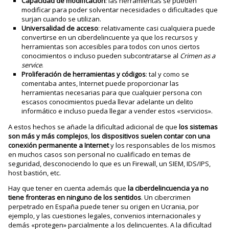
Capacidad de modificación
: las herramientas se pueden
modificar para poder solventar necesidades o dificultades que
surjan cuando se utilizan.
Universalidad de acceso
: relativamente casi cualquiera puede
convertirse en un ciberdelincuente ya que los recursos y
herramientas son accesibles para todos con unos ciertos
conocimientos o incluso pueden subcontratarse al
Crimen as a
service
.
Proliferación de herramientas y códigos
: tal y como se
comentaba antes, Internet puede proporcionar las
herramientas necesarias para que cualquier persona con
escasos conocimientos pueda llevar adelante un delito
informático e incluso pueda llegar a vender estos «servicios».
A estos hechos se añade la dificultad adicional de que
los sistemas
son más y más complejos
,
los dispositivos suelen contar con una
conexión permanente a Internet
y los responsables de los mismos
en muchos casos son personal no cualificado en temas de
seguridad, desconociendo lo que es un Firewall, un SIEM, IDS/IPS,
host bastión, etc.
Hay que tener en cuenta además que
la ciberdelincuencia ya no
tiene fronteras en ninguno de los sentidos
. Un cibercrimen
perpetrado en España puede tener su origen en Ucrania, por
ejemplo, y las cuestiones legales, convenios internacionales y
demás «protegen» parcialmente a los delincuentes. A la dificultad