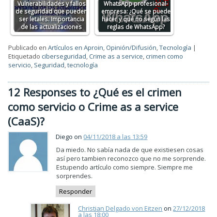
Vulnerabilidades y fallos
WhatsApp profesional-
de seguridad que pueden
empresa: ¿Qué se puede
ser letales. Importancia
hacer y qué no según las
de las actualizaciones
reglas de WhatsApp?
Publicado en
Artículos en Aproin
,
Opinión/Difusión
,
Tecnología
|
Etiquetado
ciberseguridad
,
Crime as a service
,
crimen como
servicio
,
Seguridad
,
tecnología
12 Responses to ¿Qué es el crimen
como servicio o Crime as a service
(CaaS)?
Diego on
04/11/2018 a las 13:59
Da miedo. No sabía nada de que existiesen cosas
así pero tambien reconozco que no me sorprende.
Estupendo artículo como siempre. Siempre me
sorprendes.
Responder
Christian Delgado von Eitzen
on
27/12/2018
a las 18:00