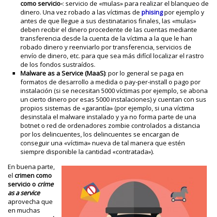
como servicio-
: servicio de «mulas» para realizar el blanqueo de
dinero. Una vez robado a las víctimas de
phising
por ejemplo y
antes de que llegue a sus destinatarios finales, las «mulas»
deben recibir el dinero procedente de las cuentas mediante
transferencia desde la cuenta de la víctima a la que le han
robado dinero y reenviarlo por transferencia, servicios de
envío de dinero, etc. para que sea más difícil localizar el rastro
de los fondos sustraídos.
Malware as a Service (MaaS)
: por lo general se paga en
formatos de desarrollo a medida o pay-per-install o pago por
instalación (si se necesitan 5000 víctimas por ejemplo, se abona
un cierto dinero por esas 5000 instalaciones) y cuentan con sus
propios sistemas de «garantía» (por ejemplo, si una víctima
desinstala el malware instalado y ya no forma parte de una
botnet o red de ordenadores zombie controlados a distancia
por los delincuentes, los delincuentes se encargan de
conseguir una «víctima» nueva de tal manera que estén
siempre disponible la cantidad «contratada»).
En buena parte,
el
crimen como
servicio o
crime
as a service
aprovecha que
en muchas