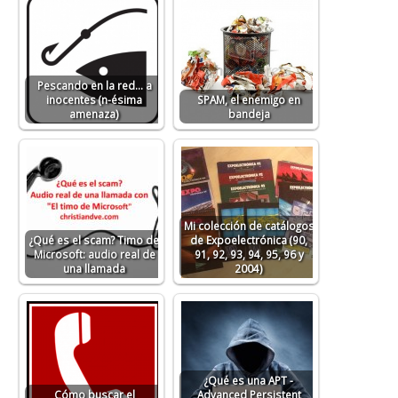
Pescando en la red… a
inocentes (n-ésima
SPAM, el enemigo en
amenaza)
bandeja
Mi colección de catálogos
¿Qué es el scam? Timo de
de Expoelectrónica (90,
Microsoft: audio real de
91, 92, 93, 94, 95, 96 y
una llamada
2004)
¿Qué es una APT -
Cómo buscar el
Advanced Persistent