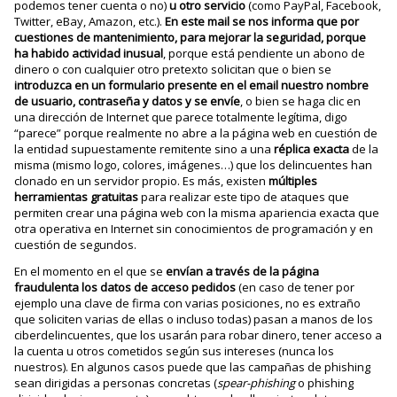
podemos tener cuenta o no)
u otro servicio
(como PayPal, Facebook,
Twitter, eBay, Amazon, etc.).
En este mail se nos informa que por
cuestiones de mantenimiento, para mejorar la seguridad, porque
ha habido actividad inusual
, porque está pendiente un abono de
dinero o con cualquier otro pretexto solicitan que o bien se
introduzca en un formulario presente en el email nuestro nombre
de usuario, contraseña y datos y se envíe
, o bien se haga clic en
una dirección de Internet que parece totalmente legítima, digo
“parece” porque realmente no abre a la página web en cuestión de
la entidad supuestamente remitente sino a una
réplica exacta
de la
misma (mismo logo, colores, imágenes…) que los delincuentes han
clonado en un servidor propio. Es más, existen
múltiples
herramientas gratuitas
para realizar este tipo de ataques que
permiten crear una página web con la misma apariencia exacta que
otra operativa en Internet sin conocimientos de programación y en
cuestión de segundos.
En el momento en el que se
envían a través de la página
fraudulenta los datos de acceso pedidos
(en caso de tener por
ejemplo una clave de firma con varias posiciones, no es extraño
que soliciten varias de ellas o incluso todas) pasan a manos de los
ciberdelincuentes, que los usarán para robar dinero, tener acceso a
la cuenta u otros cometidos según sus intereses (nunca los
nuestros). En algunos casos puede que las campañas de phishing
sean dirigidas a personas concretas (
spear-phishing
o phishing