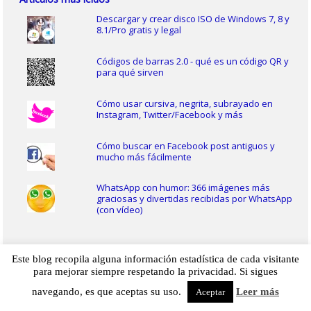
Descargar y crear disco ISO de Windows 7, 8 y
8.1/Pro gratis y legal
Códigos de barras 2.0 - qué es un código QR y
para qué sirven
Cómo usar cursiva, negrita, subrayado en
Instagram, Twitter/Facebook y más
Cómo buscar en Facebook post antiguos y
mucho más fácilmente
WhatsApp con humor: 366 imágenes más
graciosas y divertidas recibidas por WhatsApp
(con vídeo)
Comentarios recientes
Este blog recopila alguna información estadística de cada visitante
para mejorar siempre respetando la privacidad. Si sigues
Dani
en
Mi colección de catálogos de Expoelectrónica (90, 91, 92,
93, 94, 95, 96 y 2004)
navegando, es que aceptas su uso.
Leer más
Aceptar
maria
en
Facebook: cuenta inhabilitada, bloqueada o
suspendida. Por qué y solución