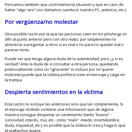
Pensamos también que
controlamos
la situación y que en caso de
haber “algo raro” nos daríamos cuenta (o nuestro PC, antivirus, etc.).
Por vergüenza/no molestar
Otra posible razón por la que las personas caen en los phishings es
afín al punto anterior pero con otro matiz: por simplemente no
atreverse a preguntar a otros si es real o no para no quedar mal o
parecer tonto.
Puede ser que tenga alguna duda de la autenticidad, pero ¿y si es
verdad? Ante la duda de si consultar a otra persona, quedando
potencialmente como un “ignorante” (o incluso por no querer
molestar) puede que la víctima prefiera creer el mensaje y caiga en
la trampa.
Despierta sentimientos en la víctima
Esta razón no excluye las anteriores sino que las complementa. Si
el mensaje recibido contiene una información que de alguna
manera consigue despertar un sentimiento (tanto “bueno” -
curiosidad, interés, risa, etc.- como “malo” -miedo, incertidumbre,
duda, inquietud, etc.), es posible que la víctima lo crea y haga lo que
el malhechor quiere.