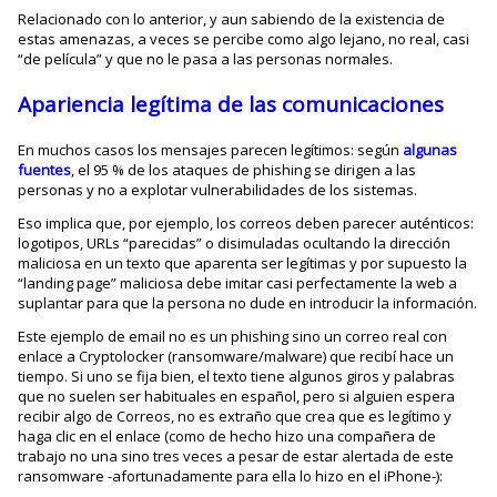
Relacionado con lo anterior, y aun sabiendo de la existencia de
estas amenazas, a veces se percibe como algo lejano, no real, casi
“de película” y que no le pasa a las personas normales.
Apariencia legítima de las comunicaciones
En muchos casos los mensajes parecen legítimos: según
algunas
fuentes
, el 95 % de los ataques de phishing se dirigen a las
personas y no a explotar vulnerabilidades de los sistemas.
Eso implica que, por ejemplo, los correos deben parecer auténticos:
logotipos, URLs “parecidas” o disimuladas ocultando la dirección
maliciosa en un texto que aparenta ser legítimas y por supuesto la
“landing page” maliciosa debe imitar casi perfectamente la web a
suplantar para que la persona no dude en introducir la información.
Este ejemplo de email no es un phishing sino un correo real con
enlace a Cryptolocker (ransomware/malware) que recibí hace un
tiempo. Si uno se fija bien, el texto tiene algunos giros y palabras
que no suelen ser habituales en español, pero si alguien espera
recibir algo de Correos, no es extraño que crea que es legítimo y
haga clic en el enlace (como de hecho hizo una compañera de
trabajo no una sino tres veces a pesar de estar alertada de este
ransomware -afortunadamente para ella lo hizo en el iPhone-):