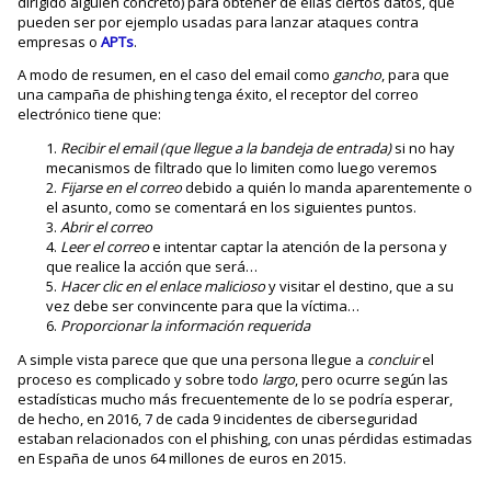
dirigido alguien concreto) para obtener de ellas ciertos datos, que
pueden ser por ejemplo usadas para lanzar ataques contra
empresas o
APTs
.
A modo de resumen, en el caso del email como
gancho
, para que
una campaña de phishing tenga éxito, el receptor del correo
electrónico tiene que:
Recibir el email (que llegue a la bandeja de entrada)
si no hay
mecanismos de filtrado que lo limiten como luego veremos
Fijarse en el correo
debido a quién lo manda aparentemente o
el asunto, como se comentará en los siguientes puntos.
Abrir el correo
Leer el correo
e intentar captar la atención de la persona y
que realice la acción que será…
Hacer clic en el enlace malicioso
y visitar el destino, que a su
vez debe ser convincente para que la víctima…
Proporcionar la información requerida
A simple vista parece que que una persona llegue a
concluir
el
proceso es complicado y sobre todo
largo
, pero ocurre según las
estadísticas mucho más frecuentemente de lo se podría esperar,
de hecho, en 2016, 7 de cada 9 incidentes de ciberseguridad
estaban relacionados con el phishing, con unas pérdidas estimadas
en España de unos 64 millones de euros en 2015.