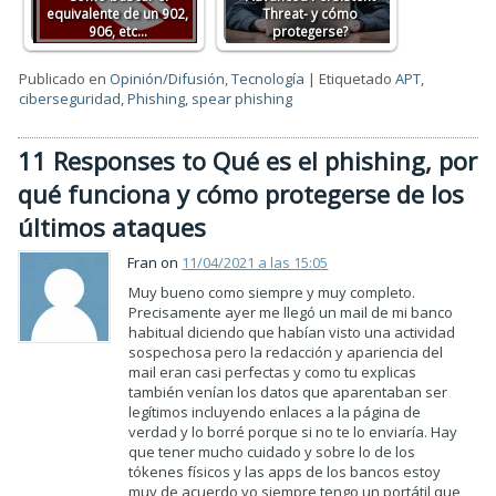
equivalente de un 902,
Threat- y cómo
906, etc...
protegerse?
Publicado en
Opinión/Difusión
,
Tecnología
|
Etiquetado
APT
,
ciberseguridad
,
Phishing
,
spear phishing
11 Responses to Qué es el phishing, por
qué funciona y cómo protegerse de los
últimos ataques
Fran on
11/04/2021 a las 15:05
Muy bueno como siempre y muy completo.
Precisamente ayer me llegó un mail de mi banco
habitual diciendo que habían visto una actividad
sospechosa pero la redacción y apariencia del
mail eran casi perfectas y como tu explicas
también venían los datos que aparentaban ser
legítimos incluyendo enlaces a la página de
verdad y lo borré porque si no te lo enviaría. Hay
que tener mucho cuidado y sobre lo de los
tókenes físicos y las apps de los bancos estoy
muy de acuerdo yo siempre tengo un portátil que