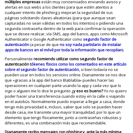
múltiples empresas
están muy concienciados enviando avisos y
alertas en sus webs a los clientes para que estén atentos a
cualquier intento de phishing y mejoran la seguridad de sus
páginas solicitando claves aleatorias (para que aunque sean
capturadas no sean válidas en todos los intentos) o pidiendo una
segunda contraseña dentro de la web para confirmar la operación
que se desee realizar, vía SMS, app del banco, apps como Microsoft
Authenticator o Google Authenticator como
segundo factor de
autenticación
(a pesar de que
no soy nada partidario de instalar
apps
de bancos en el móvil por toda la información que recopilan
).
Personalmente
recomiendo utilizar como segundo factor de
autenticación
tókenes físicos como los comentados en este artículo
sobre el segundo factor de autenticación
, si bien todavía no se
pueden usar en todos los servicios online. Diariamente se nos dice
que «gracias a la app del banco Blablabla» puedes hacer las
operaciones en cualquier parte usando la app y cada vez que lo
oigo o alguien me lo dice le pregunto
¿y eso es bueno?
Yo no quiero
poder hacer una transferencia cuando estoy en la calle o viajando
en el autobús. Normalmente puedo esperar a llegar a casa, donde
tengo más privacidad e, incluso, saber que solo se pueden hacer
desde casa, me transmite una mayor tranquilidad, por lo que un
elemento que tengo físicamente, junto a contraseñas robustas y
diferentes, es una combinación más que recomendable.
Diariamente recibo mensajes con phishing y, ante la más mínima