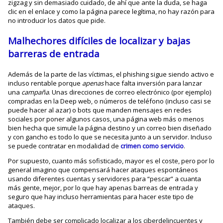
zigzag y sin demasiado cuidado, de ahí que ante la duda, se haga
clic en el enlace y como la página parece legítima, no hay razón para
no introducir los datos que pide.
Malhechores difíciles de localizar y bajas
barreras de entrada
Además de la parte de las víctimas, el phishing sigue siendo activo e
incluso rentable porque
apenas
hace falta inversión para lanzar
una
campaña
. Unas direcciones de correo electrónico (por ejemplo)
compradas en la Deep web, o números de teléfono (incluso casi se
puede hacer al azar) o bots que manden mensajes en redes
sociales por poner algunos casos, una página web más o menos
bien hecha que simule la página destino y un correo bien diseñado
y con gancho es todo lo que se necesita junto a un servidor. Incluso
se puede contratar en modalidad de
crimen como servicio
.
Por supuesto, cuanto más sofisticado, mayor es el coste, pero por lo
general imagino que compensará hacer ataques espontáneos
usando diferentes cuentas y servidores para “pescar” a cuanta
más gente, mejor, por lo que hay apenas barreas de entrada y
seguro que hay incluso herramientas para hacer este tipo de
ataques.
También debe ser complicado localizar a los ciberdelincuentes y