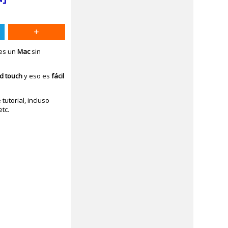
nes un
Mac
sin
od touch
y eso es
fácil
utorial, incluso
tc.