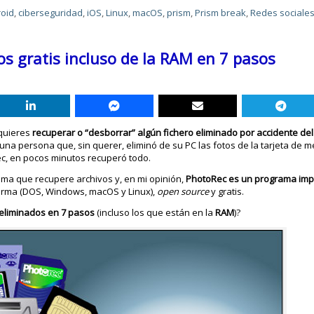
oid
,
ciberseguridad
,
iOS
,
Linux
,
macOS
,
prism
,
Prism break
,
Redes sociale
s gratis incluso de la RAM en 7 pasos
quieres
recuperar o “desborrar” algún fichero eliminado por accidente del 
una persona que, sin querer, eliminó de su PC las fotos de la tarjeta de 
c, en pocos minutos recuperó todo.
ma que recupere archivos y, en mi opinión,
PhotoRec es un programa imp
forma (DOS, Windows, macOS y Linux),
open source
y gratis.
 eliminados en 7 pasos
(incluso los que están en la
RAM
)?