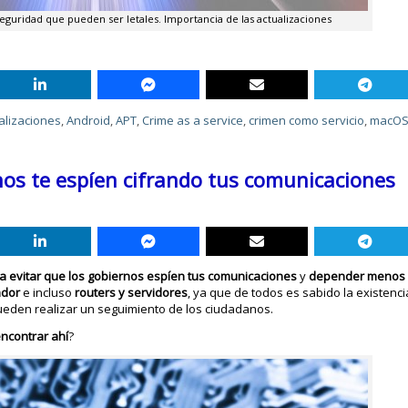
seguridad que pueden ser letales. Importancia de las actualizaciones
alizaciones
,
Android
,
APT
,
Crime as a service
,
crimen como servicio
,
macO
nos te espíen cifrando tus comunicaciones
evitar que los gobiernos espíen tus comunicaciones
y
depender menos d
ador
e incluso
routers y servidores
, ya que de todos es sabido la existen
eden realizar un seguimiento de los ciudadanos.
ncontrar ahí
?