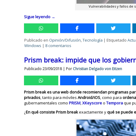
Vulnerabilidades y fallos de 
Sigue leyendo
→
Publicado en
Opinión/Difusión
,
Tecnología
|
Etiquetado
Actu
Windows
|
8 comentarios
Prism break: impide que los gobier
Publicado
23/09/2018
|
Por
Christian Delgado von Eitzen
Prism break es una web donde recomiendan programas para 
privados
, tanto para móviles
Android/iOS
, como para
orden
gubernamentales como
PRISM
,
XKeyscore
o
Tempora
que pu
¿
En qué consiste Prism break
exactamente y
qué se puede e