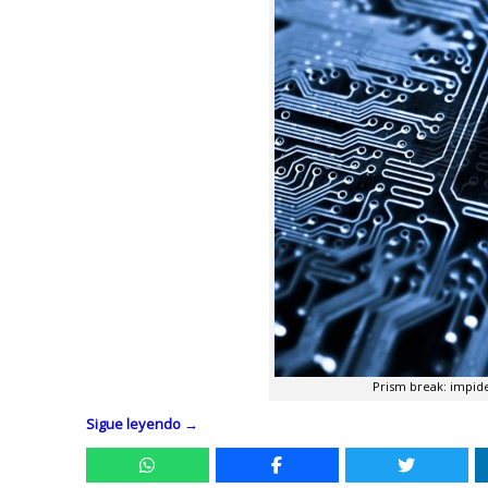
Prism break: impid
Sigue leyendo
→