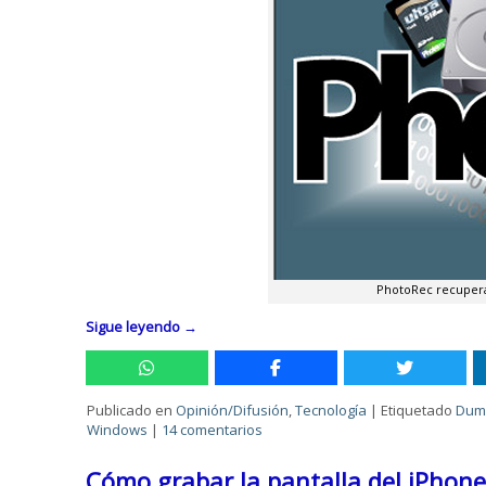
PhotoRec recupera 
Sigue leyendo
→
Publicado en
Opinión/Difusión
,
Tecnología
|
Etiquetado
Dum
Windows
|
14 comentarios
Cómo grabar la pantalla del iPhon