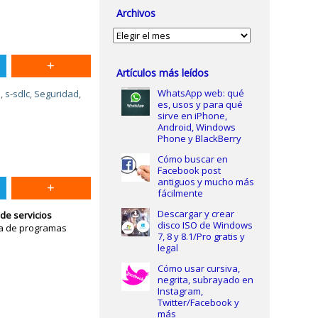
Archivos
Archivos
Artículos más leídos
WhatsApp web: qué
S
,
s-sdlc
,
Seguridad
,
es, usos y para qué
sirve en iPhone,
Android, Windows
Phone y BlackBerry
Cómo buscar en
Facebook post
antiguos y mucho más
fácilmente
Descargar y crear
e servicios
disco ISO de Windows
cia de programas
7, 8 y 8.1/Pro gratis y
legal
Cómo usar cursiva,
negrita, subrayado en
Instagram,
Twitter/Facebook y
más