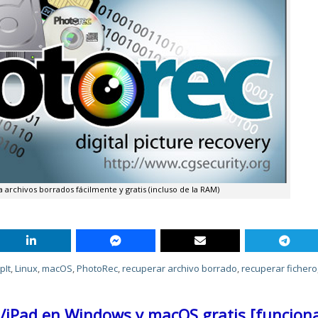
archivos borrados fácilmente y gratis (incluso de la RAM)
pIt
,
Linux
,
macOS
,
PhotoRec
,
recuperar archivo borrado
,
recuperar fichero
e/iPad en Windows y macOS gratis [funcion