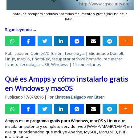
PhotoRec recupera archivos borrados fácilmente y gratis (incluso de la
RAM)
Sigue leyendo
→
Publicado en
Opinión/Difusión
,
Tecnología
|
Etiquetado
DumpIt
,
Linux
,
macOS
,
PhotoRec
,
recuperar archivo borrado
,
recuperar
fichero
,
tecnología
,
USB
,
Windows
|
14 comentarios
Qué es Ampps y cómo instalarlo gratis
en Windows y macOS
Publicado
17/07/2016
|
Por
Christian Delgado von Eitzen
Ampps es un programa gratis para Windows, macOS y Linux
que
instala un potente y completo servidor web (WAMP/MAMP/LAMP) en
cualquier ordenador, que incluye Apache, MySQL, MongoDB, PHP,
Perl y Python.