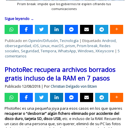
Prism break: impide que los gobiernos te espíen cifrando tus
comunicaciones
Sigue leyendo
→
Publicado en
Opinión/Difusión
,
Tecnología
|
Etiquetado
Android
,
ciberseguridad
,
iOS
,
Linux
,
macOS
,
prism
,
Prism break
,
Redes
sociales
,
Seguridad
,
Tempora
,
WhatsApp
,
Windows
,
XKeyscore
|
5
comentarios
PhotoRec recupera archivos borrados
gratis incluso de la RAM en 7 pasos
Publicado
12/08/2018
|
Por
Christian Delgado von Eitzen
PhotoRec es una pequeña joya para esos casos en los que quieres
recuperar o “desborrar” algún fichero eliminado por accidente del
disco duro, tarjeta SD, disco USB,
etc. e incluso de la RAM. Recuerdo
un caso de una persona que, sin querer, eliminó de su PC las fotos