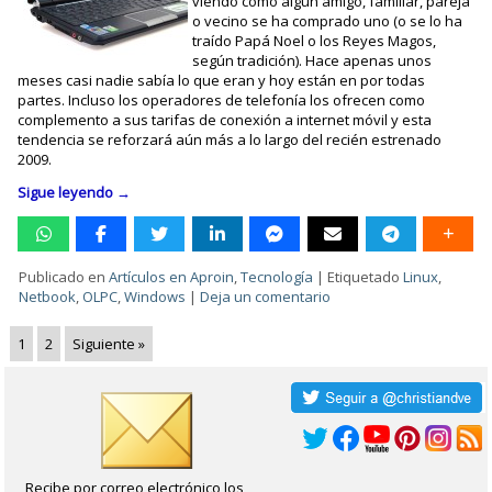
viendo cómo algún amigo, familiar, pareja
o vecino se ha comprado uno (o se lo ha
traído Papá Noel o los Reyes Magos,
según tradición). Hace apenas unos
meses casi nadie sabía lo que eran y hoy están en por todas
partes. Incluso los operadores de telefonía los ofrecen como
complemento a sus tarifas de conexión a internet móvil y esta
tendencia se reforzará aún más a lo largo del recién estrenado
2009.
Sigue leyendo
→
Publicado en
Artículos en Aproin
,
Tecnología
|
Etiquetado
Linux
,
Netbook
,
OLPC
,
Windows
|
Deja un comentario
1
2
Siguiente »
Recibe por correo electrónico los