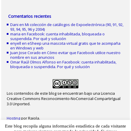
Comentarios recientes
Dani
en
Mi colección de catálogos de Expoelectrónica (90, 91, 92,
93, 94, 95, 96 y 2004)
maria
en
Facebook: cuenta inhabilitada, bloqueada o
suspendida. Por qué y solución
enyell
en
eSheep una mascota virtual gratis que te acompaña
en Windows y web
Juan Jose Corado
en
Cómo evitar que Facebook utilice nuestro
nombre en sus anuncios
Omar Raúl Olmos Alfonso
en
Facebook: cuenta inhabilitada,
bloqueada o suspendida. Por qué y solución
Los contenidos de este blog se encuentran bajo una Licencia
Creative Commons Reconocimiento-NoComercial-CompartirIgual
3.0 Unported.
Hosting
por Raiola.
Este blog recopila alguna información estadística de cada visitante
2023 - Christian Delgado von Eitzen
|
Inicio
|
Contacto
|
Mapa web
|
Aviso legal