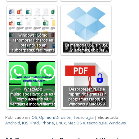
Windows: Cómo
renombrar ficheros en
lote (incluso en
La memoria USB sin USB
subcarpetas) fácilmente
(y, además, ubicua)
WhatsApp
Desproteger PDFs e
multidispositivo: qué es y
imprimirlos gratis (sin
cómo activarlo ya.
programas raros) en
Ventajas e inconvenientes
Windows y Mac OS X
Publicado en
iOS
,
Opinión/Difusión
,
Tecnología
|
Etiquetado
Android
,
iOS
,
iPad
,
iPhone
,
Linux
,
Mac OS X
,
tecnología
,
Windows