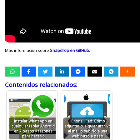
Más información sobre
Snapdrop en GitHub
.
Contenidos relacionados:
Instalar WhatsApp en
iPhone, iPad: Cómo
cualquier tablet Android
adjuntar cualquier archivo
en 7 pasos y razones
al mail o subirlo a una
para hacerlo
web paso a paso