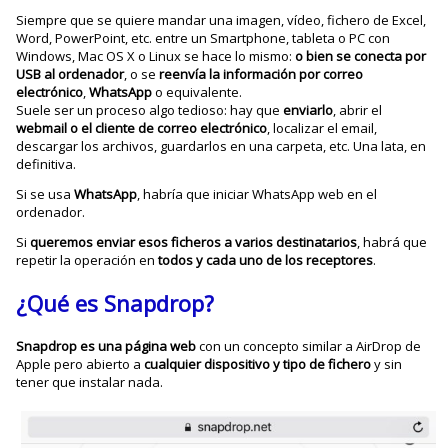
Siempre que se quiere mandar una imagen, vídeo, fichero de Excel,
Word, PowerPoint, etc. entre un Smartphone, tableta o PC con
Windows, Mac OS X o Linux se hace lo mismo:
o bien se conecta por
USB al ordenador
, o se
reenvía la información por correo
electrónico
,
WhatsApp
o equivalente.
Suele ser un proceso algo tedioso: hay que
enviarlo
, abrir el
webmail
o el cliente de correo electrónico
, localizar el email,
descargar los archivos, guardarlos en una carpeta, etc. Una lata, en
definitiva.
Si se usa
WhatsApp
, habría que iniciar WhatsApp web en el
ordenador.
Si
queremos enviar esos ficheros a varios destinatarios
, habrá que
repetir la operación en
todos y cada uno de los receptores
.
¿Qué es Snapdrop?
Snapdrop es una página web
con un concepto similar a AirDrop de
Apple pero abierto a
cualquier dispositivo y tipo de fichero
y sin
tener que instalar nada.