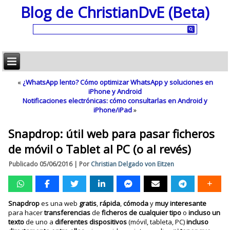
Blog de ChristianDvE (Beta)
«
¿WhatsApp lento? Cómo optimizar WhatsApp y soluciones en
iPhone y Android
Notificaciones electrónicas: cómo consultarlas en Android y
iPhone/iPad
»
Snapdrop: útil web para pasar ficheros
de móvil o Tablet al PC (o al revés)
Publicado
05/06/2016
|
Por
Christian Delgado von Eitzen
Snapdrop
es una web
gratis
,
rápida
,
cómoda
y
muy
interesante
para hacer
transferencias
de
ficheros
de cualquier tipo
o
incluso un
texto
de uno a
diferentes
dispositivos
(móvil, tableta, PC)
incluso