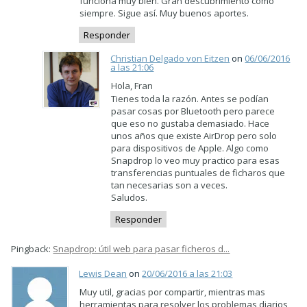
funciona muy bien. Gran descubrimiento como
siempre. Sigue así. Muy buenos aportes.
Responder
Christian Delgado von Eitzen
on
06/06/2016
a las 21:06
Hola, Fran
Tienes toda la razón. Antes se podían
pasar cosas por Bluetooth pero parece
que eso no gustaba demasiado. Hace
unos años que existe AirDrop pero solo
para dispositivos de Apple. Algo como
Snapdrop lo veo muy practico para esas
transferencias puntuales de ficharos que
tan necesarias son a veces.
Saludos.
Responder
Pingback:
Snapdrop: útil web para pasar ficheros d...
Lewis Dean
on
20/06/2016 a las 21:03
Muy util, gracias por compartir, mientras mas
herramientas para resolver los problemas diarios