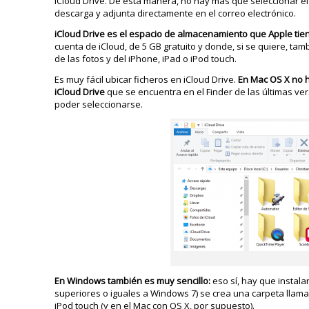
iCloud Drive. De esta manera, no hay más que seleccionar el 
descarga y adjunta directamente en el correo electrónico.
iCloud Drive es el espacio de almacenamiento que Apple tie
cuenta de iCloud, de 5 GB gratuito y donde, si se quiere, ta
de las fotos y del iPhone, iPad o iPod touch.
Es muy fácil ubicar ficheros en iCloud Drive.
En Mac OS X no h
iCloud Drive
que se encuentra en el Finder de las últimas v
poder seleccionarse.
En Windows también es muy sencillo:
eso sí, hay que instala
superiores o iguales a Windows 7) se crea una carpeta llamad
iPod touch (y en el Mac con OS X, por supuesto).