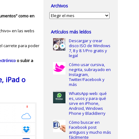
Archivos
Archivos
ocumentos” como en
rchivo» en las webs
Artículos más leídos
Descargar y crear
el carrete para poder
disco ISO de Windows
7, 8 y 8.1/Pro gratis y
legal
ectrónico
o subir a
Cómo usar cursiva,
negrita, subrayado en
Instagram,
, iPad o
Twitter/Facebook y
más
WhatsApp web: qué
es, usos y para qué
sirve en iPhone,
Android, Windows
Phone y BlackBerry
Cómo buscar en
Facebook post
antiguos y mucho más
fácilmente