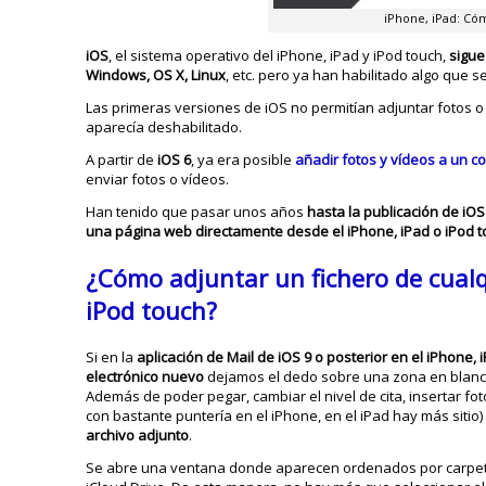
iPhone, iPad: Cóm
iOS
, el sistema operativo del iPhone, iPad y iPod touch,
sigue
Windows, OS X, Linux
, etc. pero ya han habilitado algo que 
Las primeras versiones de iOS no permitían adjuntar fotos o 
aparecía deshabilitado.
A partir de
iOS 6
, ya era posible
añadir fotos y vídeos a un co
enviar fotos o vídeos.
Han tenido que pasar unos años
hasta la publicación de iOS
una página web directamente desde el iPhone, iPad o iPod 
¿Cómo adjuntar un fichero de cualqu
iPod touch?
Si en la
aplicación de Mail de iOS 9 o posterior
en el iPhone, 
electrónico nuevo
dejamos el dedo sobre una zona en blan
Además de poder pegar, cambiar el nivel de cita, insertar fot
con bastante puntería en el iPhone, en el iPad hay más siti
archivo adjunto
.
Se abre una ventana donde aparecen ordenados por carpet