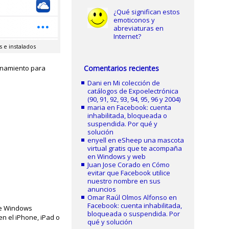
¿Qué significan estos
emoticonos y
abreviaturas en
Internet?
s e instalados
enamiento para
Comentarios recientes
Dani
en
Mi colección de
catálogos de Expoelectrónica
(90, 91, 92, 93, 94, 95, 96 y 2004)
maria
en
Facebook: cuenta
inhabilitada, bloqueada o
suspendida. Por qué y
solución
enyell
en
eSheep una mascota
virtual gratis que te acompaña
en Windows y web
Juan Jose Corado
en
Cómo
evitar que Facebook utilice
nuestro nombre en sus
anuncios
Omar Raúl Olmos Alfonso
en
Facebook: cuenta inhabilitada,
de Windows
bloqueada o suspendida. Por
en el iPhone, iPad o
qué y solución