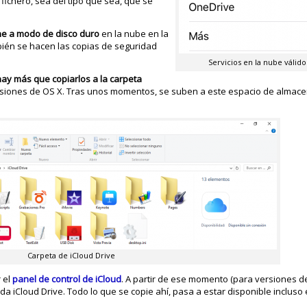
fichero, sea del tipo que sea, que se
ne a modo de disco duro
en la nube en la
mbién se hacen las copias de seguridad
Servicios en la nube válido
ay más que copiarlos a la carpeta
ersiones de OS X. Tras unos momentos, se suben a este espacio de almac
Carpeta de iCloud Drive
r el
panel de control de iCloud
. A partir de ese momento (para versiones 
a iCloud Drive. Todo lo que se copie ahí, pasa a estar disponible incluso 