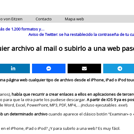
do von Eitzen
Contacto
Mapa web
más de 1.200 formatos y…
Aviso de Twitter: se ha restablecido la contraseña de tu 
ier archivo al mail o subirlo a una web pas
 una página web cualquier tipo de archivo desde el iPhone, iPad o iPod tou
arios),
había que recurrir a crear enlaces a ellos en aplicaciones de terce
ico para que la otra parte los pudiese descargar.
A partir de iOS 9 ya es posi
 Word, Excel, PowerPoint, MP3, PDF, MP4,… ¡Incluso ejecutables .exe!).
eb un determinado archivo
cuando aparece el clásico botón “Examinar» o 
.
en el iPhone, iPad o iPod? ¿Y para subirlo a una web? Es muy fácil.