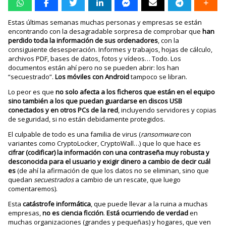
Estas últimas semanas muchas personas y empresas se están
encontrando con la desagradable sorpresa de comprobar que
han
perdido toda la información de sus ordenadores
, con la
consiguiente desesperación. Informes y trabajos, hojas de cálculo,
archivos PDF, bases de datos, fotos y vídeos… Todo. Los
documentos están ahí pero no se pueden abrir: los han
“secuestrado”.
Los móviles con Android
tampoco se libran.
Lo peor es que
no solo afecta a los ficheros que están en el equipo
sino también a los que puedan guardarse en discos USB
conectados y en otros PCs de la red
, incluyendo servidores y copias
de seguridad, si no están debidamente protegidos.
El culpable de todo es una familia de virus (
ransomware
con
variantes como CryptoLocker, CryptoWall…) que lo que hace es
cifrar (codificar) la información con una contraseña muy robusta y
desconocida para el usuario y exigir dinero a cambio de decir cuál
es
(de ahí la afirmación de que los datos no se eliminan, sino que
quedan
secuestrados
a cambio de un rescate, que luego
comentaremos).
Esta
catástrofe informática
, que puede llevar a la ruina a muchas
empresas,
no es ciencia ficción
.
Está ocurriendo de verdad
en
muchas organizaciones (grandes y pequeñas) y hogares, que ven