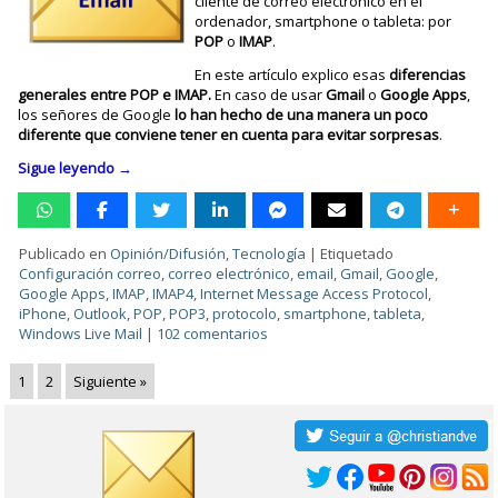
cliente de correo electrónico en el
ordenador, smartphone o tableta: por
POP
o
IMAP
.
En este artículo explico esas
diferencias
generales entre POP e IMAP.
En caso de usar
Gmail
o
Google Apps
,
los señores de Google
lo han hecho de una manera un poco
diferente que conviene tener en cuenta para evitar sorpresas
.
Sigue leyendo
→
Publicado en
Opinión/Difusión
,
Tecnología
|
Etiquetado
Configuración correo
,
correo electrónico
,
email
,
Gmail
,
Google
,
Google Apps
,
IMAP
,
IMAP4
,
Internet Message Access Protocol
,
iPhone
,
Outlook
,
POP
,
POP3
,
protocolo
,
smartphone
,
tableta
,
Windows Live Mail
|
102 comentarios
1
2
Siguiente »