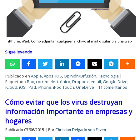
iPhone, iPad: Cómo adjuntar cualquier archivo al mail o subirlo a una web
Sigue leyendo
→
Publicado en
Apple
,
Apps
,
iOS
,
Opinión/Difusión
,
Tecnología
|
Etiquetado
Box
,
correo electrónico
,
Dropbox
,
email
,
Google Drive
,
iCloud
,
iOS
,
iPad
,
iPhone
,
iPod Touch
,
OneDrive
|
11 comentarios
Cómo evitar que los virus destruyan
información importante en empresas y
hogares
Publicado
07/06/2015
|
Por
Christian Delgado von Eitzen