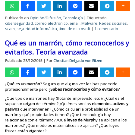
Publicado en
Opinión/Difusión
,
Tecnología
|
Etiquetado
ciberseguridad
,
correo electrónico
,
email
,
Malware
,
Redes sociales
,
scam
,
seguridad informática
,
timo de microsoft
|
1 comentario
Qué es un marrón, cómo reconocerlos y
evitarlos. Teoría avanzada
Publicado
28/12/2015
|
Por
Christian Delgado von Eitzen
¿
Qué es un marrón
? Seguro que alguna vez los has padecido
profesionalmente pero ¿
Sabes reconocerlos y cómo evitarlos
?
¿Qué tipo de marrones hay (flotante, imprevisto, etc.)? ¿Cúál es el
supuesto
origen
del término? ¿Quiénes son los
elementos activos y
pasivos
que intervienen? ¿Cómo calcular la probabilidad de un
marrón y qué propiedades tienen? ¿Qué terminología hay
relacionada con el término? ¿Qué l
eyes de Murph
y se aplican a los
marrones? ¿Qué modelos matemáticos se aplican? ¿Que leyes
físicas están vigentes?