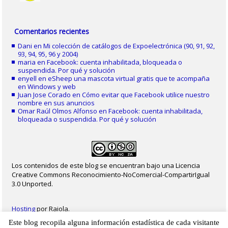
Comentarios recientes
Dani
en
Mi colección de catálogos de Expoelectrónica (90, 91, 92,
93, 94, 95, 96 y 2004)
maria
en
Facebook: cuenta inhabilitada, bloqueada o
suspendida. Por qué y solución
enyell
en
eSheep una mascota virtual gratis que te acompaña
en Windows y web
Juan Jose Corado
en
Cómo evitar que Facebook utilice nuestro
nombre en sus anuncios
Omar Raúl Olmos Alfonso
en
Facebook: cuenta inhabilitada,
bloqueada o suspendida. Por qué y solución
Los contenidos de este blog se encuentran bajo una Licencia
Creative Commons Reconocimiento-NoComercial-CompartirIgual
3.0 Unported.
Hosting
por Raiola.
Este blog recopila alguna información estadística de cada visitante