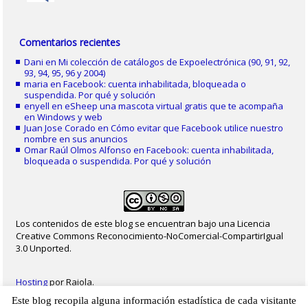
Comentarios recientes
Dani
en
Mi colección de catálogos de Expoelectrónica (90, 91, 92,
93, 94, 95, 96 y 2004)
maria
en
Facebook: cuenta inhabilitada, bloqueada o
suspendida. Por qué y solución
enyell
en
eSheep una mascota virtual gratis que te acompaña
en Windows y web
Juan Jose Corado
en
Cómo evitar que Facebook utilice nuestro
nombre en sus anuncios
Omar Raúl Olmos Alfonso
en
Facebook: cuenta inhabilitada,
bloqueada o suspendida. Por qué y solución
Los contenidos de este blog se encuentran bajo una Licencia
Creative Commons Reconocimiento-NoComercial-CompartirIgual
3.0 Unported.
Hosting
por Raiola.
Este blog recopila alguna información estadística de cada visitante