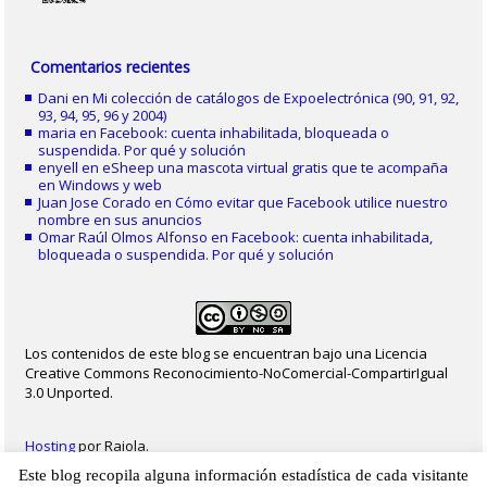
Comentarios recientes
Dani
en
Mi colección de catálogos de Expoelectrónica (90, 91, 92,
93, 94, 95, 96 y 2004)
maria
en
Facebook: cuenta inhabilitada, bloqueada o
suspendida. Por qué y solución
enyell
en
eSheep una mascota virtual gratis que te acompaña
en Windows y web
Juan Jose Corado
en
Cómo evitar que Facebook utilice nuestro
nombre en sus anuncios
Omar Raúl Olmos Alfonso
en
Facebook: cuenta inhabilitada,
bloqueada o suspendida. Por qué y solución
Los contenidos de este blog se encuentran bajo una Licencia
Creative Commons Reconocimiento-NoComercial-CompartirIgual
3.0 Unported.
Hosting
por Raiola.
Este blog recopila alguna información estadística de cada visitante