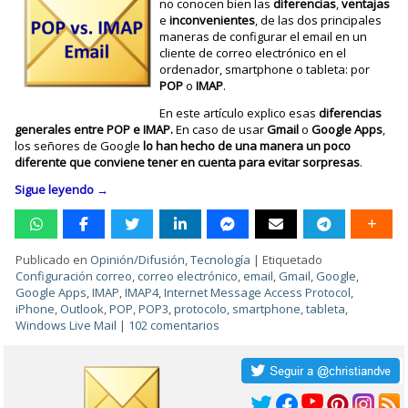
no conocen bien las
diferencias
,
ventajas
e
inconvenientes
, de las dos principales
maneras de configurar el email en un
cliente de correo electrónico en el
ordenador, smartphone o tableta: por
POP
o
IMAP
.
En este artículo explico esas
diferencias
generales entre POP e IMAP.
En caso de usar
Gmail
o
Google Apps
,
los señores de Google
lo han hecho de una manera un poco
diferente que conviene tener en cuenta para evitar sorpresas
.
Sigue leyendo
→
Publicado en
Opinión/Difusión
,
Tecnología
|
Etiquetado
Configuración correo
,
correo electrónico
,
email
,
Gmail
,
Google
,
Google Apps
,
IMAP
,
IMAP4
,
Internet Message Access Protocol
,
iPhone
,
Outlook
,
POP
,
POP3
,
protocolo
,
smartphone
,
tableta
,
Windows Live Mail
|
102 comentarios