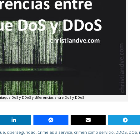
ataque DoS y DDoS y diferencias entre DoS y DDoS
que
,
ciberseguridad
,
Crime as a service
,
crimen como servicio
,
DDOS
,
DOS
,