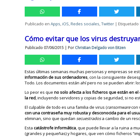
Publicado en
Apps
,
iOS
,
Redes sociales
,
Twitter
|
Etiquetado
Cómo evitar que los virus destruy
Publicado
07/06/2015
|
Por
Christian Delgado von Eitzen
Estas últimas semanas muchas personas y empresas se es
información de sus ordenadores
, con la consiguiente deses
Todo. Los documentos están ahí pero no se pueden abrir: l
Lo peor es que
no solo afecta a los ficheros que están en 
la red
, incluyendo servidores y copias de seguridad, si no 
El culpable de todo es una familia de virus (
ransomware
con 
con una contraseña muy robusta y desconocida para el usuari
eliminan, sino que quedan
secuestrados
a cambio de un resc
Esta
catástrofe informática
, que puede llevar a la ruina a 
(grandes y pequeñas) y hogares, que ven cómo ficheros “impo