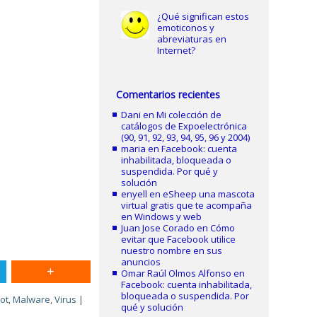
¿Qué significan estos
emoticonos y
abreviaturas en
Internet?
Comentarios recientes
Dani
en
Mi colección de
catálogos de Expoelectrónica
(90, 91, 92, 93, 94, 95, 96 y 2004)
maria
en
Facebook: cuenta
inhabilitada, bloqueada o
suspendida. Por qué y
solución
enyell
en
eSheep una mascota
virtual gratis que te acompaña
en Windows y web
Juan Jose Corado
en
Cómo
evitar que Facebook utilice
nuestro nombre en sus
anuncios
Omar Raúl Olmos Alfonso
en
Facebook: cuenta inhabilitada,
bloqueada o suspendida. Por
iot
,
Malware
,
Virus
|
qué y solución