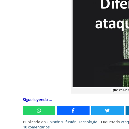
Qué es un 
Sigue leyendo
→
Publicado en
Opinión/Difusión
,
Tecnología
|
Etiquetado
Ata
10 comentarios