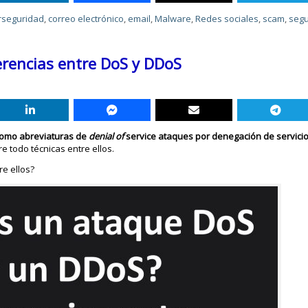
rseguridad
,
correo electrónico
,
email
,
Malware
,
Redes sociales
,
scam
,
segu
erencias entre DoS y DDoS
como abreviaturas de
denial of
service ataques por denegación de servici
e todo técnicas entre ellos.
re ellos?