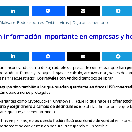
Malware
,
Redes sociales
,
Twitter
,
Virus
|
Deja un comentario
an información importante en empresas y h
tán encontrando con la desagradable sorpresa de comprobar que
han per
peración. Informes y trabajos, hojas de cálculo, archivos PDF, bases de da
os han “secuestrado”.
Los móviles con Android
tampoco se libran.
el equipo sino también a los que puedan guardarse en discos USB conectad
están debidamente protegidos.
variantes como CryptoLocker, CryptoWall…) que lo que hace es
cifrar (cod
o y exigir dinero a cambio de decir cuál es
(de ahí la afirmación de que 
ate, que luego comentaremos).
muchas empresas,
no es ciencia ficción
.
Está ocurriendo de verdad
en mucha
rtantes” se convierten en basura irrecuperable. Es terrible.