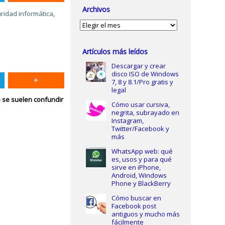
Archivos
ridad informática
,
Archivos
Artículos más leídos
Descargar y crear
disco ISO de Windows
7, 8 y 8.1/Pro gratis y
legal
o se suelen confundir
Cómo usar cursiva,
negrita, subrayado en
Instagram,
Twitter/Facebook y
más
WhatsApp web: qué
es, usos y para qué
sirve en iPhone,
Android, Windows
Phone y BlackBerry
Cómo buscar en
Facebook post
antiguos y mucho más
fácilmente